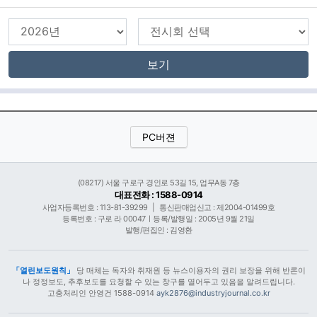
보기
PC버젼
(08217) 서울 구로구 경인로 53길 15, 업무A동 7층
대표전화 : 1588-0914
사업자등록번호 : 113-81-39299
|
통신판매업신고 : 제2004-01499호
등록번호 : 구로 라 00047ㅣ등록/발행일 : 2005년 9월 21일
발행/편집인 : 김영환
「열린보도원칙」
당 매체는 독자와 취재원 등 뉴스이용자의 권리 보장을 위해 반론이
나 정정보도, 추후보도를 요청할 수 있는 창구를 열어두고 있음을 알려드립니다.
고충처리인 안영건 1588-0914
ayk2876@industryjournal.co.kr