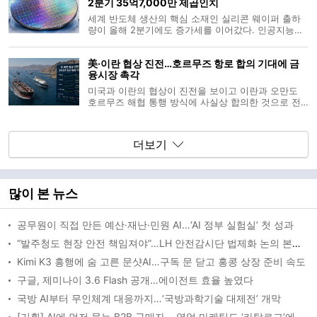
2분기 35억7,000만 제곱인치
업황 전망 전문가 서베이
세계 반도체 생산의 핵심 소재인 실리콘 웨이퍼 출하
량이 올해 2분기에도 증가세를 이어갔다. 인공지능
(AI) 서버용 첨단 반도체 수요가 지속되면서 로직과 메
모리뿐 아니라 전력반도체와 광반도체(포토닉스) 분야
美·이란 협상 진전…호르무즈 항로 합의 기대에 금
까지 수요가 확대된 영향으로 풀이된다. SEMI는 올해
융시장 촉각
2분기 전 세계 실리콘 웨이
미국과 이란의 협상이 진전을 보이고 이란과 오만도
호르무즈 해협 통행 방식에 사실상 합의한 것으로 전
해지면서 국제금융시장이 중동 정세 변화에 주목하고
있다. 호르무즈 해협 재개방 기대는 유럽 증시에 긍정
적으로 작용했지만 세부 합의가 마무리되지 않았다는
더보기
평가도 나와 불확실성은 이어
많이 본 뉴스
공무원이 직접 만든 예산·재난·민원 AI…‘AI 정부 실험실’ 첫 성과
“발주청도 현장 안전 책임져야”…LH 안전감시단 법제화 논의 본격화
Kimi K3 흥행에 숨 고른 문샷AI…구독 문 닫고 홍콩 상장 준비 속도
구글, 제미나이 3.6 Flash 공개…에이전트 효율 높였다
국방 AI부터 무인체계 대응까지…‘국방과학기술 대제전’ 개막
[기획] AI에 먼저 묻는 B2B 구매자… 영업·마케팅도 ‘카탈로그’에서 ‘AEO’로