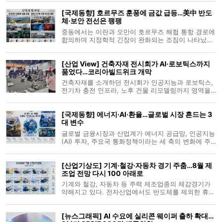
어낼 지원책이라며 반겼다. 노동계와 시민사회는 특정
[국제동향] 호르무즈 훈풍에 금값 급등…美中 반도
산업과 기업에 혜택이 집중돼 조세 형평성을 해칠 수
체·보안 전선은 팽팽
있다고 맞선다. 생산 단계
중동에서는 이란과 오만이 호르무즈 해협 통항 경로에
합의하며 지정학적 긴장이 완화되는 조짐이 나타났고,
이 여파로 국제 금값이 7주 만에 최고치를 기록했다.
반면 같은 이란 내부에서는 국영석유회사의 은행계좌
[산업 View] 건축자재 전시회가 AI·로보틱스까지
가 동결되는 등 전쟁 장기화에 따른 재정난이 표면화
품었다…코리아빌드위크 개막
되면서 대외 훈풍과 대내 위기
건축자재를 소개하던 전시회가 인공지능과 로보틱스,
전기차 충전 인프라, 노후 건물 리모델링까지 영역을
넓혔다. 5일 서울 삼성동 코엑스에서 개막한 ‘2026 코
리아빌드위크’는 설계와 시공, 인테리어, 유지관리로
[국제동향] 에너지·AI·환율…글로벌 시장 흔드는 3
이어지는 건설·건축산업의 전 과정을 한자리에 모았
대 변수
다. 행사는 8일까지 나흘간
글로벌 금융시장과 산업계가 에너지 공급망, 인공지능
(AI) 투자, 주요국 통화정책이라는 세 축의 변화에 주
목하고 있다. 미국은 중국 태양광 공급망 견제를 위한
폴리실리콘 규제를 검토하는 한편, 중국은 AI 시대를
[산업기상도] 기계·철강·자동차 경기 주춤…8월 제
겨냥한 대규모 전력망 투자에 나섰다. 중동에서는 호
조업 전망 다시 100 아래로
르무즈 해협 통항 협상이
기계와 철강, 자동차 등 주력 제조업종의 체감경기가
약해지고 있다. 전자산업에서도 반도체를 제외한 휴대
폰과 가전의 부진이 이어지면서 8월 제조업 업황 전망
은 3개월 만에 기준선 아래로 내려갔다. 산업연구원이
[뉴스그래픽] AI 수요에 실리콘 웨이퍼 출하 확대…
발표한 산업경기 전문가 서베이에 따르면 8월 제조업