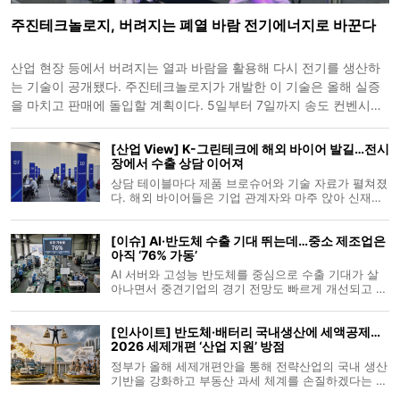
주진테크놀로지, 버려지는 폐열 바람 전기에너지로 바꾼다
산업 현장 등에서 버려지는 열과 바람을 활용해 다시 전기를 생산하
는 기술이 공개됐다. 주진테크놀로지가 개발한 이 기술은 올해 실증
을 마치고 판매에 돌입할 계획이다. 5일부터 7일까지 송도 컨벤시아
에서 열린 ‘2026 그린에너텍’의 참가기업인 주진테크놀로지는 폐열
발전기와 폐바람 발전기를
[산업 View] K-그린테크에 해외 바이어 발길…전시
장에서 수출 상담 이어져
상담 테이블마다 제품 브로슈어와 기술 자료가 펼쳐졌
다. 해외 바이어들은 기업 관계자와 마주 앉아 신재생
에너지와 자원순환 기술을 살펴봤고, 상담을 마친 뒤
에는 전시 부스로 발걸음을 옮겨 제품을 직접 확인했
[이슈] AI·반도체 수출 기대 뛰는데…중소 제조업은
다. 친환경 산업을 둘러싼 글로벌 수요가 커지는 가운
아직 ‘76% 가동’
데 인천 송도에서는 기술 전시와
AI 서버와 고성능 반도체를 중심으로 수출 기대가 살
아나면서 중견기업의 경기 전망도 빠르게 개선되고 있
다. 제조업과 수출, 생산과 자금 사정까지 주요 지표가
일제히 고개를 들었다. 그러나 중소 제조 현장의 온도
[인사이트] 반도체·배터리 국내생산에 세액공제…
는 다르다. 설비 가동률은 소폭 올랐지만 제조업 경기
2026 세제개편 ‘산업 지원’ 방점
전망은 오히려 떨어졌고,
정부가 올해 세제개편안을 통해 전략산업의 국내 생산
기반을 강화하고 부동산 과세 체계를 손질하겠다는 구
상을 내놓자 경제계와 중소기업계는 투자와 생산을 끌