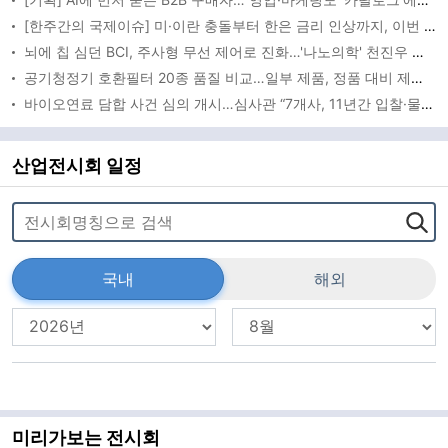
[한주간의 국제이슈] 미·이란 충돌부터 한은 금리 인상까지, 이번 주 글로벌 변수 총집합
뇌에 칩 심던 BCI, 주사형 무선 제어로 진화…'나노의학' 천진우 교수 최고과학기술인상
공기청정기 호환필터 20종 품질 비교…일부 제품, 정품 대비 제거성능 떨어져
바이오연료 담합 사건 심의 개시…심사관 “7개사, 11년간 입찰·물량 배분”
산업전시회 일정
국내
해외
미리가보는 전시회