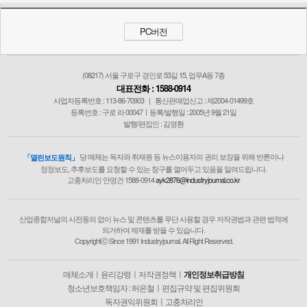
PC버전
(08217) 서울 구로구 경인로 53길 15, 업무A동 7층
대표전화 : 1588-0914
사업자등록번호 : 113-86-70903
|
통신판매업신고 : 제2004-01499호
등록번호 : 구로 라 00047ㅣ등록/발행일 : 2005년 9월 21일
발행/편집인 : 김영환
당 매체는 독자와 취재원 등 뉴스이용자의 권리 보장을 위해 반론이나
「열린보도원칙」
정정보도, 추후보도를 요청할 수 있는 창구를 열어두고 있음을 알려드립니다.
고충처리인 안영건 1588-0914
ayk2876@industryjournal.co.kr
산업종합저널의 사전동의 없이 뉴스 및 콘텐츠를 무단 사용할 경우 저작권법과 관련 법적에
의거하여 제재를 받을 수 있습니다.
Copyrightⓒ Since 1991 Industryjournal. All Right Reserved.
매체소개
ㅣ
윤리강령
ㅣ
저작권정책
ㅣ
개인정보취급방침
청소년보호책임자 : 허은철
ㅣ
편집규약 및 편집위원회
독자권익위원회
ㅣ
고충처리인