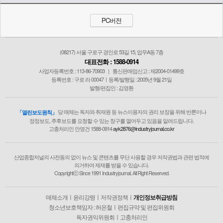
PC버전
(08217) 서울 구로구 경인로 53길 15, 업무A동 7층
대표전화 : 1588-0914
사업자등록번호 : 113-86-70903
|
통신판매업신고 : 제2004-01499호
등록번호 : 구로 라 00047ㅣ등록/발행일 : 2005년 9월 21일
발행/편집인 : 김영환
당 매체는 독자와 취재원 등 뉴스이용자의 권리 보장을 위해 반론이나
「열린보도원칙」
정정보도, 추후보도를 요청할 수 있는 창구를 열어두고 있음을 알려드립니다.
고충처리인 안영건 1588-0914
ayk2876@industryjournal.co.kr
산업종합저널의 사전동의 없이 뉴스 및 콘텐츠를 무단 사용할 경우 저작권법과 관련 법적에
의거하여 제재를 받을 수 있습니다.
Copyrightⓒ Since 1991 Industryjournal. All Right Reserved.
매체소개
ㅣ
윤리강령
ㅣ
저작권정책
ㅣ
개인정보취급방침
청소년보호책임자 : 허은철
ㅣ
편집규약 및 편집위원회
독자권익위원회
ㅣ
고충처리인