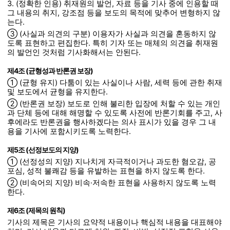
3. (정확한 인용) 취재원의 발언, 자료 등을 기사 중에 인용할 때
그 내용의 취지, 강조점 등을 보도의 목적에 맞추어 변형하지 않
는다.
③ (사실과 의견의 구분) 이용자가 사실과 의견을 혼동하지 않
도록 표현하고 편집한다. 특히 기자 또는 매체의 의견을 취재원
의 발언인 것처럼 기사화해서는 안된다.
제4조 (균형성과 반론권 보장)
① (균형 유지) 다툼이 있는 사실이나 사람, 세력 등에 관한 취재
및 보도에서 균형을 유지한다.
② (반론권 보장) 보도로 인해 불리한 입장에 처할 수 있는 개인
과 단체 등에 대해 해명할 수 있도록 사전에 반론기회를 주고, 사
후에라도 반론권을 행사하겠다는 의사 표시가 있을 경우 그 내
용을 기사에 포함시키도록 노력한다.
제5조 (선정보도의 지양)
① (선정성의 지양) 지나치게 자극적이거나 과도한 혐오감, 공
포심, 성적 불쾌감 등을 유발하는 표현을 하지 않도록 한다.
② (비속어의 지양) 비속·저속한 표현을 사용하지 않도록 노력
한다.
제6조 (제목의 원칙)
기사의 제목은 기사의 요약적 내용이나 핵심적 내용을 대표해야