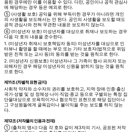
용된 경우에만 이를 이용할 수 있다. 다만, 공인이나 공적 관심사
에 해당하는 경우 등은 예외로 한다.
⑤ (사생활 보호) 공익을 위해 부득이한 경우가 아니라면 개인
의 사생활을 보도해서는 안 된다. 공인의 사생활을 보도할 때도
공적 관심사와 전혀 무관한 내용은 보도하지 않는다.
⑥ (미성년자 보호) 미성년자를 대상으로 취재나 보도하는 경우
다음 각 호의 내용을 준수한다.
1. (미성년자 취재시 보호책임자 동의) 미성년자를 대상으로 인
터뷰나 촬영을 할 때에는 부모 또는 기타 보호자(법적으로 위임
받은 친척 또는 교사 등)의 동의를 받는 것을 원칙으로 한다.
2. (미성년자 신원보호) 미성년자나 그 가족이 형사 피의자 또는
피해자인 경우 해당 미성년자의 신원을 밝히지 않는 것을 원칙
으로 한다.
제11조 (차별적 표현 금지)
사회적 약자와 소수자의 권리를 보호하고, 지역·장애·인종·출신
국가·성별 및 성 정체성·나이·직업·종교 등으로 구별되는 특정 집
단을대상으로 모욕적이거나 혐오적인 표현으로 해당 집단이나
그 구성원들에게 굴욕감이나 불이익을 주는 보도를 하지 않는
다.
제12조 (저작물의 인용과 전재)
① (출처의 명시) 다음 각 호와 같이 제3자의 기사, 공표된 저작