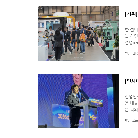
[기획
그’에서
한 설비
늘 하던
설명하려
사 제품
FA
박
[인사
안전의
산업안전
을 내놓
은 회의
의 문장
FA
조