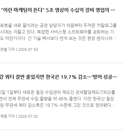
] "이런 마케팅이 뜬다" 5초 영상이 수십억 장비 영업의 첫
으로…
 로봇을 새로 들이려는 공장 담당자가 처음부터 두꺼운 카탈로그를
 시대는 저물고 있다. 복잡한 서비스형 소프트웨어를 검토하는 기
 긴 기술 백서보다 먼저 보는 것은 현장 엔지니어가
비를 돌려 보이는 짧은 영상이다. 몇 초 안에 작동 장면이 보이고
은철 기자
2026.07.03
철강 쿼터 절반 줄었지만 한국은 19.7% 감소…‘방어 성공’
은 50% 관세 부담
이달 1일부터 새로운 철강 수입관리 제도인 관세할당제도(TRQ)를
서 전체 무관세 수입 물량을 약 46% 줄였다. 다만 한국산 철강
된 무관세 쿼터 감소폭은 19.7% 수준에 그친 것으로 정리됐다.
강시장 접근 여건 자체는 나빠졌지만 한국 철강업계는 주요 경쟁국
재영 기자
2026.07.02
해 상