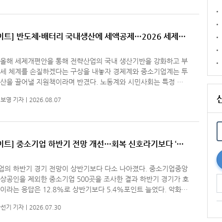
이트] 반도체·배터리 국내생산에 세액공제…2026 세제개
업 지원’ 방점
 올해 세제개편안을 통해 전략산업의 국내 생산기반을 강화하고 부
과세 체계를 손질하겠다는 구상을 내놓자 경제계와 중소기업계는 투
생산을 끌어낼 지원책이라며 반겼다. 노동계와 시민사회는 특정 산
업에 혜택이 집중돼 조세 형평성을 해칠 수 있다고 맞선다. 생산 단
보영 기자
2026.08.07
이트] 중소기업 하반기 전망 개선…회복 신호라기보다 ‘악
 완화’
업의 하반기 경기 전망이 상반기보다 다소 나아졌다. 중소기업중앙
상공인을 제외한 중소기업 500곳을 조사한 결과 하반기 경기가 호
이라는 응답은 12.8%로 상반기보다 5.4%포인트 늘었다. 악화될
 응답은 37.0%로 11.4%포인트 줄었다. 숫자의 방향은 분명 개
선기 기자
2026.07.30