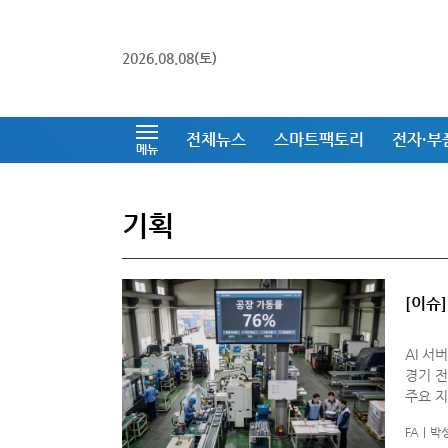
2026.08.08(토)
전체뉴스
스마트팩토리
전자·부
메뉴
기획
[이슈
가동’
AI 
경기 전
주요 지
다. 설
FA
박