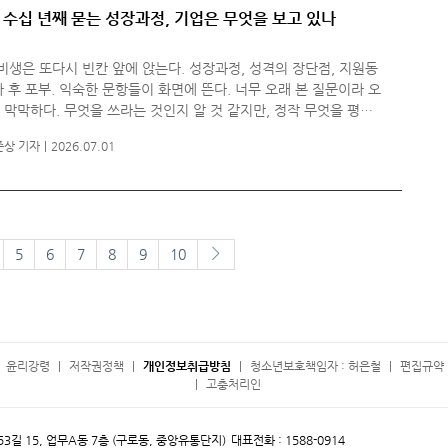
] 수십 년째 묻는 성장과정, 기업은 무엇을 보고 있나
생은 또다시 빈칸 앞에 앉는다. 성장과정, 성격의 장단점, 지원동
사 후 포부. 익숙한 문항들이 화면에 뜬다. 너무 오래 본 질문이라 오
 막막하다. 무엇을 쓰라는 것인지 알 것 같지만, 정작 무엇을 평가
는 것인지는 보이지 않는다. 기업은 직무 역량을 보겠다고 말하
준상 기자
2026.07.01
다음페이지
5
6
7
8
9
10
윤리강령
저작권정책
개인정보취급방침
청소년보호책임자 : 허은철
편집규약 
고충처리인
 53길 15, 업무A동 7층 (구로동, 중앙유통단지)
대표전화 : 1588-0914