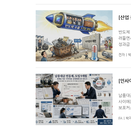
[산업
황의 
반도체 
려들면
성과급 
협력업
전자
박
열지
[인사
영체계
납품대금
사이에
보포커스
실제 활
FA
박