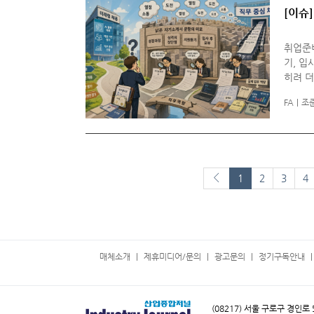
[이슈
취업준비
기, 입
히려 더
하겠다
FA
조
이전페이지
1
2
3
4
매체소개
제휴미디어/문의
광고문의
정기구독안내
(08217) 서울 구로구 경인로