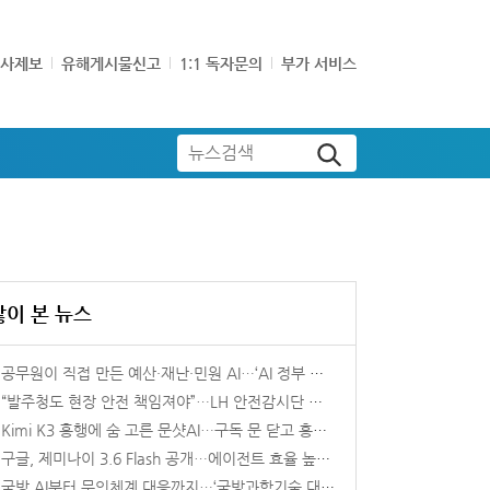
기사제보
유해게시물신고
1:1 독자문의
부가 서비스
뉴스검색
많이 본 뉴스
공무원이 직접 만든 예산·재난·민원 AI…‘AI 정부 실험실’ 첫 성과
“발주청도 현장 안전 책임져야”…LH 안전감시단 법제화 논의 본격화
Kimi K3 흥행에 숨 고른 문샷AI…구독 문 닫고 홍콩 상장 준비 속도
구글, 제미나이 3.6 Flash 공개…에이전트 효율 높였다
국방 AI부터 무인체계 대응까지…‘국방과학기술 대제전’ 개막