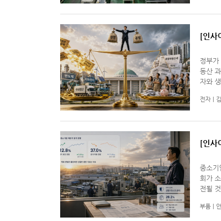
[인사
편 ‘산
정부가
동산 
자와 
업과 기
전자
김
계
[인사
화 우려
중소기
회가 소
전될 것
것이라는
부품
안