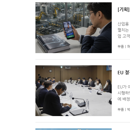
[기획
화면
산업용
펼치는
업 고객도 마찬가지다.
직접 장
부품
허
EU 
뒤 남
EU가 
시행하면
에 배정
EU 철
부품
박
과 비교