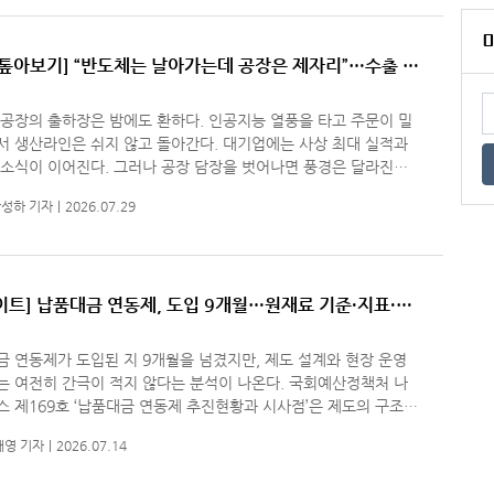
 톺아보기] “반도체는 날아가는데 공장은 제자리”…수출 호
엇갈린 온도
공장의 출하장은 밤에도 환하다. 인공지능 열풍을 타고 주문이 밀
서 생산라인은 쉬지 않고 돌아간다. 대기업에는 사상 최대 실적과
소식이 이어진다. 그러나 공장 담장을 벗어나면 풍경은 달라진다.
체는 여전히 원가와 자금 부담을 호소하고 가계는 좀처럼 지갑을
성하 기자
2026.07.29
이트] 납품대금 연동제, 도입 9개월…원재료 기준·지표·운
 모두 ‘과도기’
 연동제가 도입된 지 9개월을 넘겼지만, 제도 설계와 현장 운영
는 여전히 간극이 적지 않다는 분석이 나온다. 국회예산정책처 나
 제169호 ‘납품대금 연동제 추진현황과 시사점’은 제도의 구조와
용 실태를 점검하며, 원재료 기준·가격지표·부처 간 운영체계·
재영 기자
2026.07.14