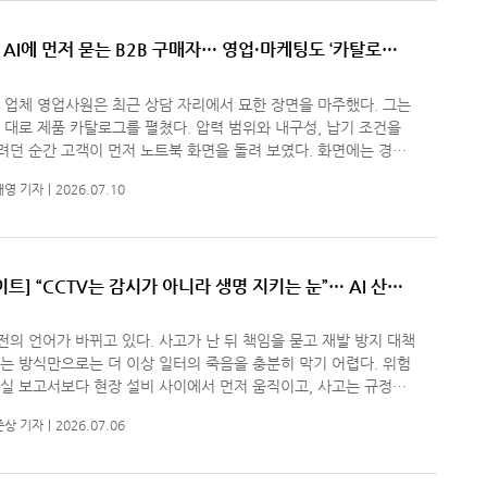
] AI에 먼저 묻는 B2B 구매자… 영업·마케팅도 ‘카탈로
 ‘AEO’로
 업체 영업사원은 최근 상담 자리에서 묘한 장면을 마주했다. 그는
 대로 제품 카탈로그를 펼쳤다. 압력 범위와 내구성, 납기 조건을
던 순간 고객이 먼저 노트북 화면을 돌려 보였다. 화면에는 경쟁
 비교표와 해외 적용 사례, 챗GPT가 정리한 장단점이 떠 있었다
재영 기자
2026.07.10
이트] “CCTV는 감시가 아니라 생명 지키는 눈”… AI 산업
 조건은 신뢰다
의 언어가 바뀌고 있다. 사고가 난 뒤 책임을 묻고 재발 방지 대책
는 방식만으로는 더 이상 일터의 죽음을 충분히 막기 어렵다. 위험
실 보고서보다 현장 설비 사이에서 먼저 움직이고, 사고는 규정집
보다 노동자의 몸에 먼저 닿는다. 김영훈 고용노동부 장관이 산
준상 기자
2026.07.06