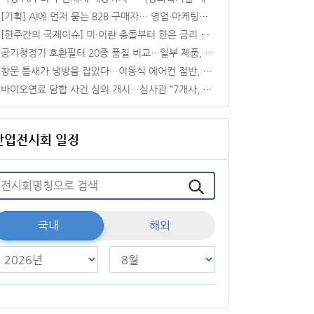
[기획] AI에 먼저 묻는 B2B 구매자… 영업·마케팅도 ‘카탈로그’에서 ‘AEO’로
[한주간의 국제이슈] 미·이란 충돌부터 한은 금리 인상까지, 이번 주 글로벌 변수 총집합
공기청정기 호환필터 20종 품질 비교…일부 제품, 정품 대비 제거성능 떨어져
창문 틈새가 냉방을 잡았다…이동식 에어컨 절반, 기본 구성으론 ‘버거운 24도’
바이오연료 담합 사건 심의 개시…심사관 “7개사, 11년간 입찰·물량 배분”
산업전시회 일정
국내
해외