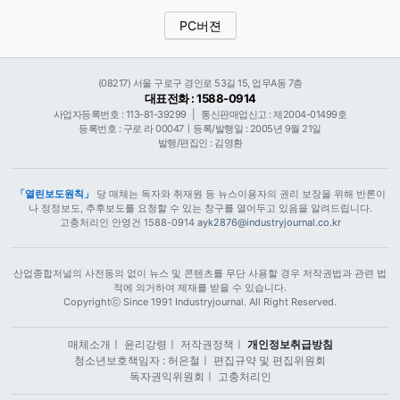
PC버젼
(08217) 서울 구로구 경인로 53길 15, 업무A동 7층
대표전화 : 1588-0914
사업자등록번호 : 113-81-39299
|
통신판매업신고 : 제2004-01499호
등록번호 : 구로 라 00047ㅣ등록/발행일 : 2005년 9월 21일
발행/편집인 : 김영환
「열린보도원칙」
당 매체는 독자와 취재원 등 뉴스이용자의 권리 보장을 위해 반론이
나 정정보도, 추후보도를 요청할 수 있는 창구를 열어두고 있음을 알려드립니다.
고충처리인 안영건 1588-0914
ayk2876@industryjournal.co.kr
산업종합저널의 사전동의 없이 뉴스 및 콘텐츠를 무단 사용할 경우 저작권법과 관련 법
적에 의거하여 제재를 받을 수 있습니다.
Copyrightⓒ Since 1991 Industryjournal. All Right Reserved.
매체소개
ㅣ
윤리강령
ㅣ
저작권정책
ㅣ
개인정보취급방침
청소년보호책임자 : 허은철
ㅣ
편집규약 및 편집위원회
독자권익위원회
ㅣ
고충처리인