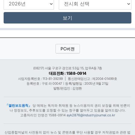
보기
PC버젼
(08217) 서울 구로구 경인로 53길 15, 업무A동 7층
대표전화 : 1588-0914
사업자등록번호 : 113-81-39299
|
통신판매업신고 : 제2004-01499호
등록번호 : 구로 라 00047ㅣ등록/발행일 : 2005년 9월 21일
발행/편집인 : 김영환
「열린보도원칙」
당 매체는 독자와 취재원 등 뉴스이용자의 권리 보장을 위해 반론이
나 정정보도, 추후보도를 요청할 수 있는 창구를 열어두고 있음을 알려드립니다.
고충처리인 안영건 1588-0914
ayk2876@industryjournal.co.kr
산업종합저널의 사전동의 없이 뉴스 및 콘텐츠를 무단 사용할 경우 저작권법과 관련 법