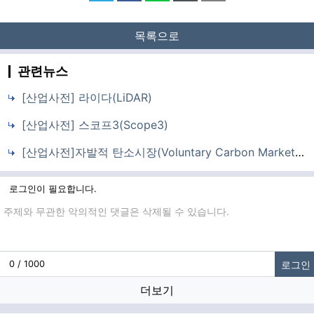
목록으로
관련뉴스
[산업사전] 라이다(LiDAR)
[산업사전] 스코프3(Scope3)
[산업사전]자발적 탄소시장(Voluntary Carbon Market, VCM)
로그인이 필요합니다.
댓글입력
로그인
0 / 1000
더보기