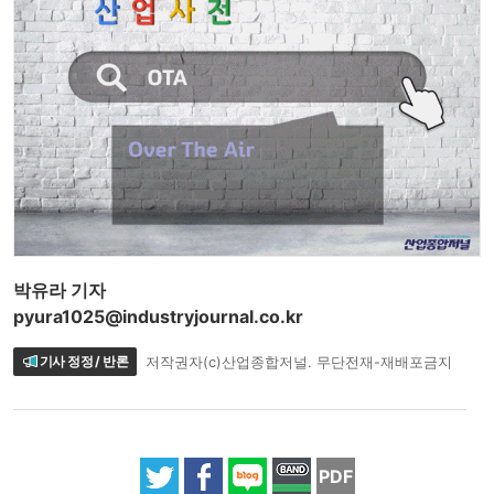
박유라 기자
pyura1025@industryjournal.co.kr
기사 정정 / 반론
저작권자(c)산업종합저널. 무단전재-재배포금지
PDF