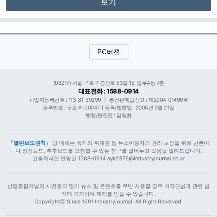
보기
PC버젼
(08217) 서울 구로구 경인로 53길 15, 업무A동 7층
대표전화 : 1588-0914
사업자등록번호 : 113-81-39299
|
통신판매업신고 : 제2004-01499호
등록번호 : 구로 라 00047ㅣ등록/발행일 : 2005년 9월 21일
발행/편집인 : 김영환
「열린보도원칙」
당 매체는 독자와 취재원 등 뉴스이용자의 권리 보장을 위해 반론이
나 정정보도, 추후보도를 요청할 수 있는 창구를 열어두고 있음을 알려드립니다.
고충처리인 안영건 1588-0914
ayk2876@industryjournal.co.kr
산업종합저널의 사전동의 없이 뉴스 및 콘텐츠를 무단 사용할 경우 저작권법과 관련 법
적에 의거하여 제재를 받을 수 있습니다.
Copyrightⓒ Since 1991 Industryjournal. All Right Reserved.