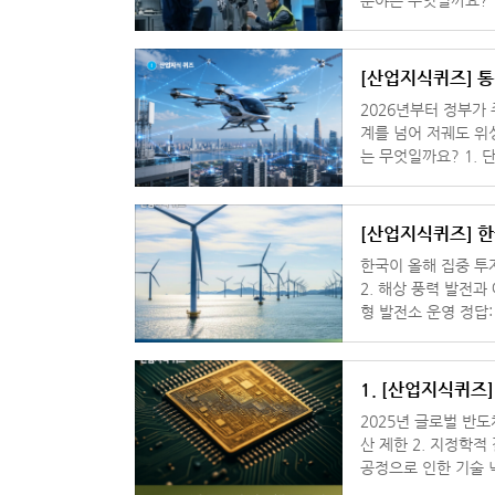
화 컨베이어 시스템 4
[산업지식퀴즈] 통
2026년부터 정부가 
계를 넘어 저궤도 위
는 무엇일까요? 1. 단순 광대역 5G 서비스 확장 2. 6G 및 위성통신 융합 기술 3. 유선
기반 초고속 인터넷망
[산업지식퀴즈] 
한국이 올해 집중 투자하는 
2. 해상 풍력 발전과
형 발전소 운영 정답: 2번, 해상 풍력 발전과 에너지 저장 시스템(ESS) 한국은 탄소중립
목표 달성을 위해 해
1. [산업지식퀴즈
2025년 글로벌 반도체 공급
산 제한 2. 지정학적
공정으로 인한 기술 낙후 정답: 2번, 지정학적 갈등과 주요 생산국 간 무
등과 러시아-유럽 긴