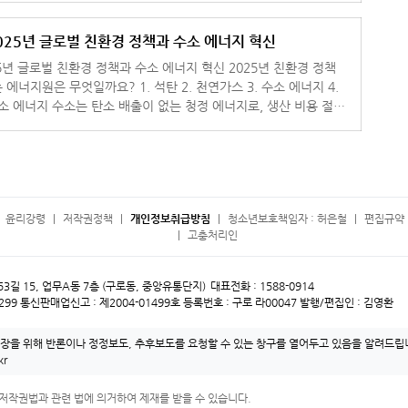
025년 글로벌 친환경 정책과 수소 에너지 혁신
로벌 친환경 정책과 수소 에너지 혁신 2025년 친환경 정책
요? 1. 석탄 2. 천연가스 3. 수소 에너지 4.
발전에
윤리강령
저작권정책
개인정보취급방침
청소년보호책임자 : 허은철
편집규약 
고충처리인
 53길 15, 업무A동 7층 (구로동, 중앙유통단지)
대표전화 : 1588-0914
299
통신판매업신고 : 제2004-01499호
등록번호 : 구로 라00047
발행/편집인 : 김영환
보장을 위해 반론이나 정정보도, 추후보도를 요청할 수 있는 창구를 열어두고 있음을 알려드립
kr
저작권법과 관련 법에 의거하여 제재를 받을 수 있습니다.