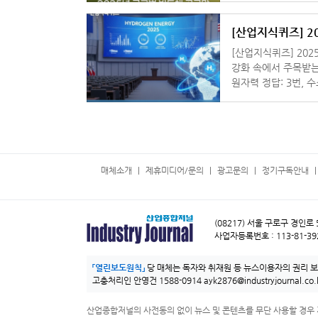
[산업지식퀴즈] 2
[산업지식퀴즈] 2025년 글
강화 속에서 주목받는 에너지원은 무엇일까
원자력 정답: 3번, 수소 에너지 수소는 탄소 배출이 없는 청정 에너지로, 생산 비용 절감
과 저장·운송 기술 
매체소개
제휴미디어/문의
광고문의
정기구독안내
(08217) 서울 구로구 경인로
사업자등록번호 : 113-81-39
「열린보도원칙」
당 매체는 독자와 취재원 등 뉴스이용자의 권리 
고충처리인 안영건 1588-0914
ayk2876@industryjournal.co.
산업종합저널의 사전동의 없이 뉴스 및 콘텐츠를 무단 사용할 경우 