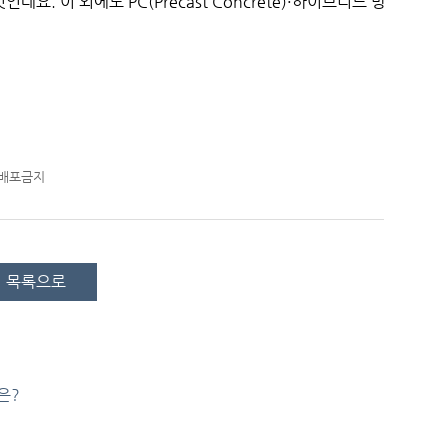
요. 이 외에도 PC(Precast Concrete)·하이브리드 방
재배포금지
목록으로
은?