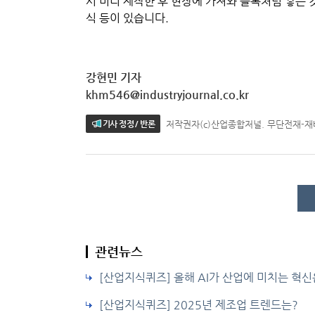
서 미리 제작한 후 현장에 가져와 블록처럼 쌓는 것인데
식 등이 있습니다.
강현민 기자
khm546@industryjournal.co.kr
저작권자(c)산업종합저널. 무단전재-
기사 정정 / 반론
관련뉴스
[산업지식퀴즈] 올해 AI가 산업에 미치는 혁신
[산업지식퀴즈] 2025년 제조업 트렌드는?