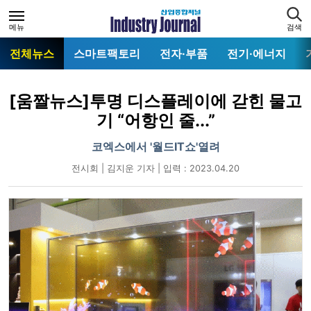
메뉴
검색
전체뉴스
스마트팩토리
전자·부품
전기·에너지
[움짤뉴스]투명 디스플레이에 갇힌 물고
기 “어항인 줄...”
코엑스에서 '월드IT쇼'열려
전시회 | 김지운 기자 | 입력 : 2023.04.20