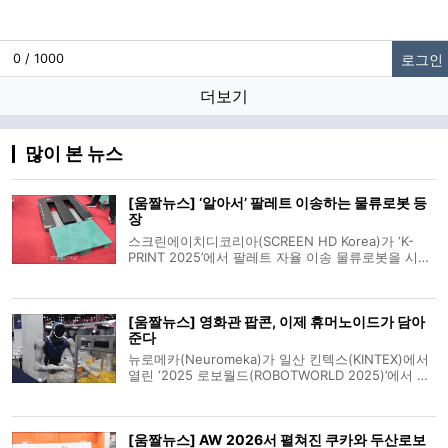
로그인
0 / 1000
더보기
많이 본 뉴스
[움짤뉴스] ‘알아서’ 팔레트 이송하는 물류로봇 등
장
스크린에이치디코리아(SCREEN HD Korea)가 ‘K-
PRINT 2025’에서 팔레트 자율 이송 물류로봇을 시연
해 눈길을 끌었다. 로봇은 중국 터스크로봇(TUSK
ROBOTS)사의 제품이다. 최대 1천200kg까지 적재 가
능해 다양한 현장에서 활용 가능하다. 스크린에이치
[움짤뉴스] 영화관 팝콘, 이제 휴머노이드가 담아
디코리아는 이번 전시회에서 물류로봇과 팔레타
준다
뉴로메카(Neuromeka)가 일산 킨텍스(KINTEX)에서
열린 ‘2025 로보월드(ROBOTWORLD 2025)’에서 휴
머노이드 로봇 ‘NAMY’를 선보였다. NAMY는 참관객
이 용기를 내밀면, 이를 인식하고 받아 팝콘을 채운
뒤 다시 돌려주는 시나리오를 시연했다. 뉴로메카 관
[움짤뉴스] AW 2026서 펼쳐진 쿠카와 두산로보
계자는 “자체 기술로 개발한 서비스용