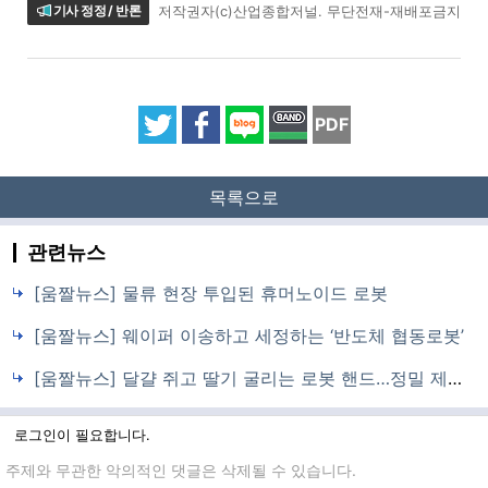
기사 정정 / 반론
저작권자(c)산업종합저널. 무단전재-재배포금지
PDF
목록으로
관련뉴스
[움짤뉴스] 물류 현장 투입된 휴머노이드 로봇
[움짤뉴스] 웨이퍼 이송하고 세정하는 ‘반도체 협동로봇’
[움짤뉴스] 달걀 쥐고 딸기 굴리는 로봇 핸드…정밀 제어 눈길
로그인이 필요합니다.
댓글입력