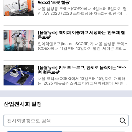
틱스의 ‘로봇 협동’
서울 삼성동 코엑스(COEX)에서 4일부터 6일까지 열
린 ‘AW 2026 (2026 스마트공장·자동화산업전)’에 쿠
카·두산로보틱스 양사의 협동로봇 연동 작업이 시연
됐다. ㈜아이벡스(AIVEX)가 마련한 시연은 노코드
(No Code) 기반 로봇 통합 제어 플랫폼을 통해 이뤄
[움짤뉴스] 웨이퍼 이송하고 세정하는 ‘반도체 협
졌다. 드래그 앤드 드롭 방식으로 로봇
동로봇’
인아텍앤코포(Inatech&CORP)가 서울 삼성동 코엑스
(COEX)에서 11일부터 13일까지 열린 ‘세미콘 코리아
2026(SEMICON KOREA 2026)’에서 반도체 공정 자
동화 솔루션을 제시했다. 이 기업은 일본 로봇 회사
JEL의 원통 좌표형 로봇과 두산로보틱스의 협동로봇
[움짤뉴스] 키보드 누르고, 단체로 움직이는 ‘초소
을 활용해 웨이퍼 세정 및 이송 공정 시
형 협동로봇’
서울 코엑스(COEX)에서 13일부터 15일까지 개최하
는 ‘2025 에듀플러스위크 미래교육박람회’에 AI(인공
지능) 로봇 교육용 초소형 협동로봇이 등장했다. 에듀
테크 전문기업 로보메이션이 출품한 ‘라쿤봇’은 학생
들이 협동로봇의 원리를 이해할 수 있도록 제작됐다.
PC와 무선으로 연결해 코딩 실
산업전시회 일정