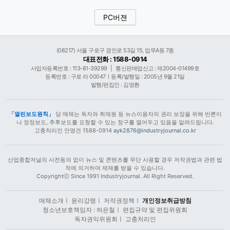
PC버젼
(08217) 서울 구로구 경인로 53길 15, 업무A동 7층
대표전화 : 1588-0914
사업자등록번호 : 113-81-39299
|
통신판매업신고 : 제2004-01499호
등록번호 : 구로 라 00047ㅣ등록/발행일 : 2005년 9월 21일
발행/편집인 : 김영환
「열린보도원칙」
당 매체는 독자와 취재원 등 뉴스이용자의 권리 보장을 위해 반론이
나 정정보도, 추후보도를 요청할 수 있는 창구를 열어두고 있음을 알려드립니다.
고충처리인 안영건 1588-0914
ayk2876@industryjournal.co.kr
산업종합저널의 사전동의 없이 뉴스 및 콘텐츠를 무단 사용할 경우 저작권법과 관련 법
적에 의거하여 제재를 받을 수 있습니다.
Copyrightⓒ Since 1991 Industryjournal. All Right Reserved.
매체소개
ㅣ
윤리강령
ㅣ
저작권정책
ㅣ
개인정보취급방침
청소년보호책임자 : 허은철
ㅣ
편집규약 및 편집위원회
독자권익위원회
ㅣ
고충처리인