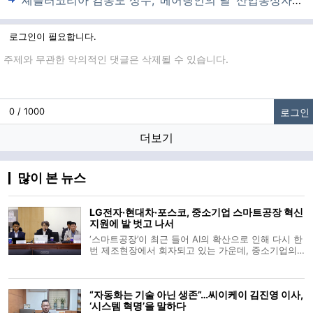
셰플러코리아 김동도 상무, ‘베어링인의 날’ 산업통상자원부 장관 표창 수상
로그인이 필요합니다.
댓글입력
로그인
0 / 1000
더보기
많이 본 뉴스
LG전자·현대차·포스코, 중소기업 스마트공장 혁신
지원에 발 벗고 나서
‘스마트공장’이 최근 들어 AI의 확산으로 인해 다시 한
번 제조현장에서 회자되고 있는 가운데, 중소기업의
스마트공장 도입을 위해 지원을 이어가고 있는 대기
업들이 최근까지의 성과를 공유하고 향후 지원 계획
을 발표하는 자리가 마련됐다. 최근 국회에서 열린 ‘민
“자동화는 기술 아닌 생존”…씨이케이 김진영 이사,
생경제와 혁신성장포럼 :
‘시스템 혁명’을 말하다