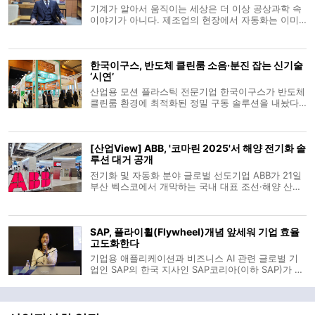
기계가 알아서 움직이는 세상은 더 이상 공상과학 속
이야기가 아니다. 제조업의 현장에서 자동화는 이미
상식이 됐다. 그러나 ‘기계가 움직인다’는 사실만으로
혁신이라 부를 수 있을까. 문제는 그 움직임이 얼마나
유기적이며, 얼마나 완결된 시스템으로 작동하느냐에
한국이구스, 반도체 클린룸 소음·분진 잡는 신기술
있다. 여전히 많은 중소
‘시연’
산업용 모션 플라스틱 전문기업 한국이구스가 반도체
클린룸 환경에 최적화된 정밀 구동 솔루션을 내놨다.
한국이구스는 11일부터 13일까지 서울 코엑스에서 열
리는 ‘세미콘 코리아(SEMICON Korea) 2026’에 참가
해 신제품 ‘CFSPEED’를 포함한 핵심 라인업을 전시한
[산업View] ABB, '코마린 2025'서 해양 전기화 솔
다고 12일 밝혔다. 'CFS
루션 대거 공개
전기화 및 자동화 분야 글로벌 선도기업 ABB가 21일
부산 벡스코에서 개막하는 국내 대표 조선·해양 산업
전 '코마린 2025(KORMARINE 2025)'에 참가해 해양
산업의 지속가능성과 효율성을 높이는 혁신 솔루션을
대거 선보인다. ABB는 24일까지 나흘간 열리는 전시
SAP, 플라이휠(Flywheel)개념 앞세워 기업 효율
에서 ‘해양 산업의 전기화(Mari
고도화한다
기업용 애플리케이션과 비즈니스 AI 관련 글로벌 기
업인 SAP의 한국 지사인 SAP코리아(이하 SAP)가 최
근 창립 30주년을 맞이한 가운데, 최근 매체들과 만난
자리에서 자사의 기술력에 대해 소개하고 향후 지향
점을 밝혔다. SAP 고객 자문부문의 하경남 부문장은
최근 여의도에서 열린 SAP코리아 창