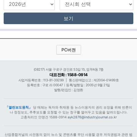
보기
PC버젼
(08217) 서울 구로구 경인로 53길 15, 업무A동 7층
대표전화 : 1588-0914
사업자등록번호 : 113-81-39299
|
통신판매업신고 : 제2004-01499호
등록번호 : 구로 라 00047ㅣ등록/발행일 : 2005년 9월 21일
발행/편집인 : 김영환
「열린보도원칙」
당 매체는 독자와 취재원 등 뉴스이용자의 권리 보장을 위해 반론이
나 정정보도, 추후보도를 요청할 수 있는 창구를 열어두고 있음을 알려드립니다.
고충처리인 안영건 1588-0914
ayk2876@industryjournal.co.kr
산업종합저널의 사전동의 없이 뉴스 및 콘텐츠를 무단 사용할 경우 저작권법과 관련 법