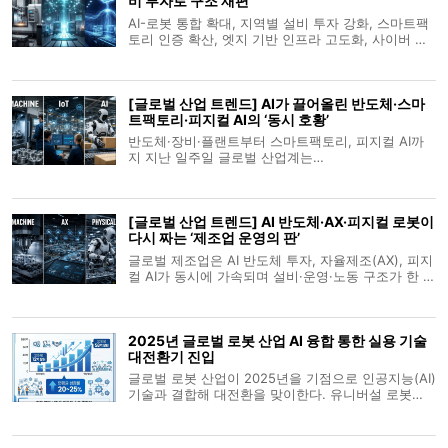
비 투자로 구조 재편
AI-로봇 통합 확대, 지역별 설비 투자 강화, 스마트팩
토리 인증 확산, 엣지 기반 인프라 고도화, 사이버 위
협 대응 등 제조업계 복합 변화 가속 글로벌 제조업계
는 생산공정의 자동화 수준을 높이기 위해 AI-로봇 융
합 체계를 확산시키는 한편, 북미·아시아 등지에서 플
[글로벌 산업 트렌드] AI가 끌어올린 반도체·스마
랜트 신증설을 확대하고 있다.
트팩토리·피지컬 AI의 ‘동시 호황’
반도체·장비·플랜트부터 스마트팩토리, 피지컬 AI까
지 지난 일주일 글로벌 산업계는
‘AX(Autonomous/AI Transformation)’ 가속 페달을
밟고 있다. AI 수요 폭발이 반도체 투자와 제조·물류
자동화, 휴머노이드·피지컬 AI 상용화 논의를 동시에
[글로벌 산업 트렌드] AI 반도체·AX·피지컬 로봇이
밀어 올리는 그림이다. 산업기계·설비·플랜트 글
다시 짜는 ‘제조업 운영의 판’
글로벌 제조업은 AI 반도체 투자, 자율제조(AX), 피지
컬 AI가 동시에 가속되며 설비·운영·노동 구조가 한 번
에 재편되는 국면에 들어섰다. 특히 반도체 장비·데이
터 인프라·로봇·휴머노이드가 하나의 밸류체인에서
맞물리며, ‘사람+AI’ 협업을 전제로 한 새로운 산업 운
2025년 글로벌 로봇 산업 AI 융합 통한 실용 기술
영 모델이 현실로 다
대전환기 진입
글로벌 로봇 산업이 2025년을 기점으로 인공지능(AI)
기술과 결합해 대전환을 맞이한다. 유니버설 로봇
(UR), 지멘스, 마켓츠앤마켓츠 등 리서치 기관과 리딩
기업의 분석을 종합하면 내장형 AI와 협동 로봇, 모바
일 매니퓰레이터 기술이 제조업을 포함한 산업 전반