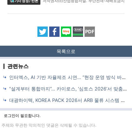
기사 정정 / 반론
저작권자(c)산업종합저널. 무단전재-재배포금지
PDF
목록으로
관련뉴스
인터엑스, AI 기반 자율제조 시연… “현장 운영 방식 바꾼다”
“설계부터 통합까지”… 카이로스, ‘심토스 2026’서 맞춤형 자동화 솔루션 제시
대광하이텍, KOREA PACK 2026서 ARB 물류 시스템 시연
로그인이 필요합니다.
댓글입력