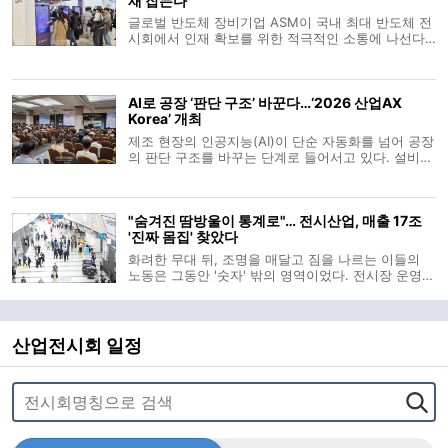
재 잡는다
글로벌 반도체 장비기업 ASM이 국내 최대 반도체 전
시회에서 인재 확보를 위한 적극적인 소통에 나선다.
ASM은 11일부터 서울 코엑스에서 열리는 ‘세미콘 코
리아 2026’에 참가해 채용 설명회와 현직 엔지니어
멘토링 등 다양한 인재 양성 프로그램을 운영한다고
AI로 공장 ‘판단 구조’ 바꾼다…‘2026 산업AX
10일 밝혔다. 부스 2층 통
Korea’ 개최
제조 현장의 인공지능(AI)이 단순 자동화를 넘어 공장
의 판단 구조를 바꾸는 단계로 들어서고 있다. 설비가
정해진 명령에 따라 움직이는 수준을 지나 생산계획
과 품질관리, 물류 운영, 설비 유지보수까지 AI가 데이
터에 근거해 판단을 돕는 흐름이 빨라지는 모습이다.
"숨겨진 땀방울이 통계로"… 전시산업, 매출 17조
이 같은 산업 현장의 변화를
'진짜 몸집' 찾았다
화려한 무대 뒤, 조명을 매달고 짐을 나르는 이들의
노동은 그동안 '숫자' 밖의 영역이었다. 전시장 운영자
와 주최자 등 일부만을 산업의 주체로 기록해온 낡은
셈법 탓이다. 한국전시산업진흥회(이하 진흥회)가 이
보이지 않던 가치를 공식 통계로 소환하며 전시산업
의 '진짜 몸집'을 드러냈
산업전시회 일정