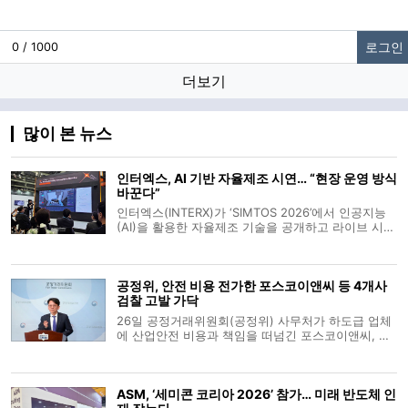
로그인
0 / 1000
더보기
많이 본 뉴스
인터엑스, AI 기반 자율제조 시연… “현장 운영 방식
바꾼다”
인터엑스(INTERX)가 ‘SIMTOS 2026’에서 인공지능
(AI)을 활용한 자율제조 기술을 공개하고 라이브 시연
에 나섰다. 회사는 공작기계 발전 단계를 수동·자동화
·정보화를 거쳐 ‘자율화 단계(4세대)’로 보고, 이를 구
현한 ‘완전 자율 머신(Fully Autonomous
공정위, 안전 비용 전가한 포스코이앤씨 등 4개사
Machine)’을 선보
검찰 고발 가닥
26일 공정거래위원회(공정위) 사무처가 하도급 업체
에 산업안전 비용과 책임을 떠넘긴 포스코이앤씨, 케
이알산업, 다산건설엔지니어링, 엔씨건설 등 4개 건
설사를 검찰에 고발하기로 가닥을 잡았다. 유성욱 공
정위 조사관리관은 브리핑을 통해 원사업자가 안전
ASM, ‘세미콘 코리아 2026’ 참가… 미래 반도체 인
비용을 전가하는 행위는 하도급 업