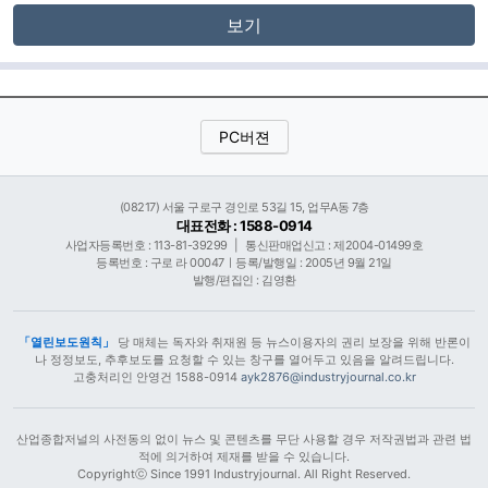
보기
PC버젼
(08217) 서울 구로구 경인로 53길 15, 업무A동 7층
대표전화 : 1588-0914
사업자등록번호 : 113-81-39299
|
통신판매업신고 : 제2004-01499호
등록번호 : 구로 라 00047ㅣ등록/발행일 : 2005년 9월 21일
발행/편집인 : 김영환
「열린보도원칙」
당 매체는 독자와 취재원 등 뉴스이용자의 권리 보장을 위해 반론이
나 정정보도, 추후보도를 요청할 수 있는 창구를 열어두고 있음을 알려드립니다.
고충처리인 안영건 1588-0914
ayk2876@industryjournal.co.kr
산업종합저널의 사전동의 없이 뉴스 및 콘텐츠를 무단 사용할 경우 저작권법과 관련 법
적에 의거하여 제재를 받을 수 있습니다.
Copyrightⓒ Since 1991 Industryjournal. All Right Reserved.