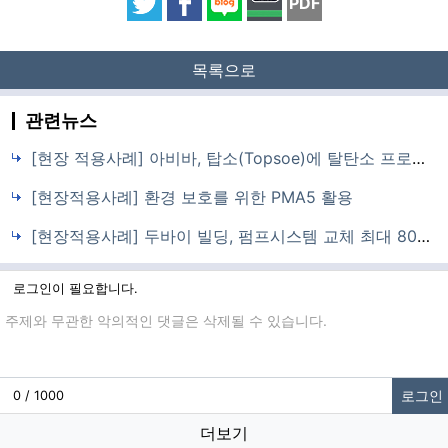
PDF
목록으로
관련뉴스
[현장 적용사례] 아비바, 탑소(Topsoe)에 탈탄소 프로세스 시뮬레이션 지원
[현장적용사례] 환경 보호를 위한 PMA5 활용
[현장적용사례] 두바이 빌딩, 펌프시스템 교체 최대 80% 에너지 절감 효과
로그인이 필요합니다.
댓글입력
로그인
0 / 1000
더보기