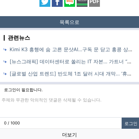
PDF
목록으로
관련뉴스
Kimi K3 흥행에 숨 고른 문샷AI…구독 문 닫고 홍콩 상장 준비 속도
[뉴스그래픽] 데이터센터로 쏠리는 IT 자본… 가트너 “올해 전 세계 지출 6.3조 달러”
[글로벌 산업 트렌드] 반도체 1조 달러 시대 개막… ‘휴머노이드’ 제조 현장 실전 배치
로그인이 필요합니다.
댓글입력
로그인
0 / 1000
더보기