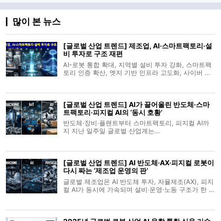
많이 본 뉴스
[글로벌 산업 트렌드] 제조업, AI·스마트팩토리·설
비 투자로 구조 재편
AI-로봇 통합 확대, 지역별 설비 투자 강화, 스마트팩
토리 인증 확산, 엣지 기반 인프라 고도화, 사이버 위
협 대응 등 제조업계 복합 변화 가속 글로벌 제조업계
는 생산공정의 자동화 수준을 높이기 위해 AI-로봇 융
합 체계를 확산시키는 한편, 북미·아시아 등지에서 플
[글로벌 산업 트렌드] AI가 끌어올린 반도체·스마
랜트 신증설을 확대하고 있다.
트팩토리·피지컬 AI의 ‘동시 호황’
반도체·장비·플랜트부터 스마트팩토리, 피지컬 AI까
지 지난 일주일 글로벌 산업계는
‘AX(Autonomous/AI Transformation)’ 가속 페달을
밟고 있다. AI 수요 폭발이 반도체 투자와 제조·물류
자동화, 휴머노이드·피지컬 AI 상용화 논의를 동시에
[글로벌 산업 트렌드] AI 반도체·AX·피지컬 로봇이
밀어 올리는 그림이다. 산업기계·설비·플랜트 글
다시 짜는 ‘제조업 운영의 판’
글로벌 제조업은 AI 반도체 투자, 자율제조(AX), 피지
컬 AI가 동시에 가속되며 설비·운영·노동 구조가 한 번
에 재편되는 국면에 들어섰다. 특히 반도체 장비·데이
터 인프라·로봇·휴머노이드가 하나의 밸류체인에서
맞물리며, ‘사람+AI’ 협업을 전제로 한 새로운 산업 운
영 모델이 현실로 다