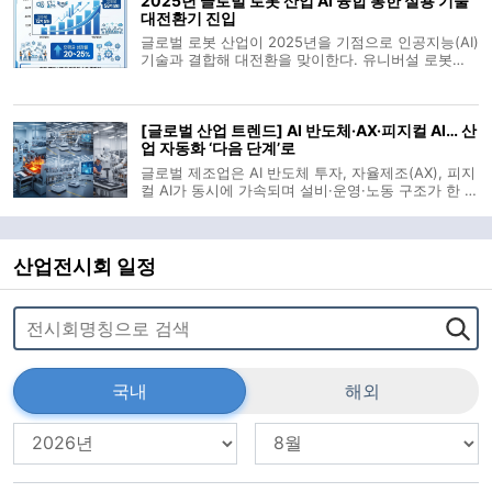
2025년 글로벌 로봇 산업 AI 융합 통한 실용 기술
대전환기 진입
글로벌 로봇 산업이 2025년을 기점으로 인공지능(AI)
기술과 결합해 대전환을 맞이한다. 유니버설 로봇
(UR), 지멘스, 마켓츠앤마켓츠 등 리서치 기관과 리딩
기업의 분석을 종합하면 내장형 AI와 협동 로봇, 모바
일 매니퓰레이터 기술이 제조업을 포함한 산업 전반
[글로벌 산업 트렌드] AI 반도체·AX·피지컬 AI… 산
의 고도화를 견인할 전망이다. 실
업 자동화 ‘다음 단계’로
글로벌 제조업은 AI 반도체 투자, 자율제조(AX), 피지
컬 AI가 동시에 가속되며 설비·운영·노동 구조가 한 번
에 재편되는 국면에 들어섰다. 반도체 장비 투자는 두
자릿수 성장세를 회복했고, 물류·사무 현장에 침투한
에이전트 AI와 휴머노이드 로봇이 ‘사람+AI’ 협업을
전제로 한 산업 운영
산업전시회 일정
국내
해외