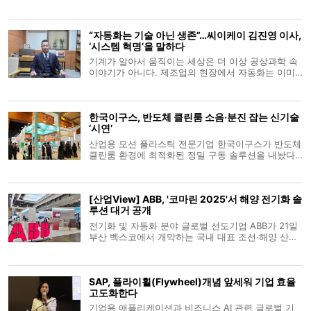
스마트공장 도입을 위해 지원을 이어가고 있는 대기
업들이 최근까지의 성과를 공유하고 향후 지원 계획
을 발표하는 자리가 마련됐다. 최근 국회에서 열린 ‘민
“자동화는 기술 아닌 생존”…씨이케이 김진영 이사,
생경제와 혁신성장포럼 :
‘시스템 혁명’을 말하다
기계가 알아서 움직이는 세상은 더 이상 공상과학 속
이야기가 아니다. 제조업의 현장에서 자동화는 이미
상식이 됐다. 그러나 ‘기계가 움직인다’는 사실만으로
혁신이라 부를 수 있을까. 문제는 그 움직임이 얼마나
유기적이며, 얼마나 완결된 시스템으로 작동하느냐에
한국이구스, 반도체 클린룸 소음·분진 잡는 신기술
있다. 여전히 많은 중소
‘시연’
산업용 모션 플라스틱 전문기업 한국이구스가 반도체
클린룸 환경에 최적화된 정밀 구동 솔루션을 내놨다.
한국이구스는 11일부터 13일까지 서울 코엑스에서 열
리는 ‘세미콘 코리아(SEMICON Korea) 2026’에 참가
해 신제품 ‘CFSPEED’를 포함한 핵심 라인업을 전시한
[산업View] ABB, '코마린 2025'서 해양 전기화 솔
다고 12일 밝혔다. 'CFS
루션 대거 공개
전기화 및 자동화 분야 글로벌 선도기업 ABB가 21일
부산 벡스코에서 개막하는 국내 대표 조선·해양 산업
전 '코마린 2025(KORMARINE 2025)'에 참가해 해양
산업의 지속가능성과 효율성을 높이는 혁신 솔루션을
대거 선보인다. ABB는 24일까지 나흘간 열리는 전시
SAP, 플라이휠(Flywheel)개념 앞세워 기업 효율
에서 ‘해양 산업의 전기화(Mari
고도화한다
기업용 애플리케이션과 비즈니스 AI 관련 글로벌 기