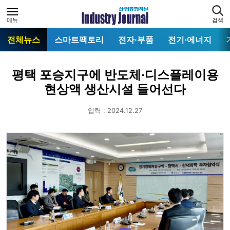
메뉴
검색
전체뉴스
스마트팩토리
전자·부품
전기·에너지
평택 포승지구에 반도체·디스플레이용
현상액 생산시설 들어선다
입력 : 2024.12.27