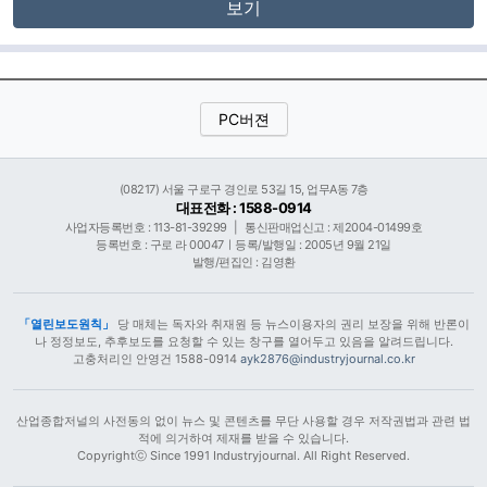
보기
PC버젼
(08217) 서울 구로구 경인로 53길 15, 업무A동 7층
대표전화 : 1588-0914
사업자등록번호 : 113-81-39299
|
통신판매업신고 : 제2004-01499호
등록번호 : 구로 라 00047ㅣ등록/발행일 : 2005년 9월 21일
발행/편집인 : 김영환
「열린보도원칙」
당 매체는 독자와 취재원 등 뉴스이용자의 권리 보장을 위해 반론이
나 정정보도, 추후보도를 요청할 수 있는 창구를 열어두고 있음을 알려드립니다.
고충처리인 안영건 1588-0914
ayk2876@industryjournal.co.kr
산업종합저널의 사전동의 없이 뉴스 및 콘텐츠를 무단 사용할 경우 저작권법과 관련 법
적에 의거하여 제재를 받을 수 있습니다.
Copyrightⓒ Since 1991 Industryjournal. All Right Reserved.