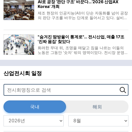
AI로 공장 ‘판단 구조’ 바꾼다…‘2026 산업AX
10일 밝혔다. 부스 2층 통
Korea’ 개최
제조 현장의 인공지능(AI)이 단순 자동화를 넘어 공장
의 판단 구조를 바꾸는 단계로 들어서고 있다. 설비가
정해진 명령에 따라 움직이는 수준을 지나 생산계획
과 품질관리, 물류 운영, 설비 유지보수까지 AI가 데이
터에 근거해 판단을 돕는 흐름이 빨라지는 모습이다.
"숨겨진 땀방울이 통계로"… 전시산업, 매출 17조
이 같은 산업 현장의 변화를
'진짜 몸집' 찾았다
화려한 무대 뒤, 조명을 매달고 짐을 나르는 이들의
노동은 그동안 '숫자' 밖의 영역이었다. 전시장 운영자
와 주최자 등 일부만을 산업의 주체로 기록해온 낡은
셈법 탓이다. 한국전시산업진흥회(이하 진흥회)가 이
보이지 않던 가치를 공식 통계로 소환하며 전시산업
의 '진짜 몸집'을 드러냈
산업전시회 일정
국내
해외