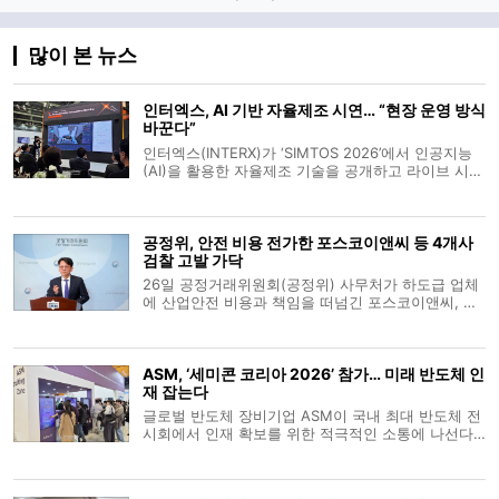
많이 본 뉴스
인터엑스, AI 기반 자율제조 시연… “현장 운영 방식
바꾼다”
인터엑스(INTERX)가 ‘SIMTOS 2026’에서 인공지능
(AI)을 활용한 자율제조 기술을 공개하고 라이브 시연
에 나섰다. 회사는 공작기계 발전 단계를 수동·자동화
·정보화를 거쳐 ‘자율화 단계(4세대)’로 보고, 이를 구
현한 ‘완전 자율 머신(Fully Autonomous
공정위, 안전 비용 전가한 포스코이앤씨 등 4개사
Machine)’을 선보
검찰 고발 가닥
26일 공정거래위원회(공정위) 사무처가 하도급 업체
에 산업안전 비용과 책임을 떠넘긴 포스코이앤씨, 케
이알산업, 다산건설엔지니어링, 엔씨건설 등 4개 건
설사를 검찰에 고발하기로 가닥을 잡았다. 유성욱 공
정위 조사관리관은 브리핑을 통해 원사업자가 안전
ASM, ‘세미콘 코리아 2026’ 참가… 미래 반도체 인
비용을 전가하는 행위는 하도급 업
재 잡는다
글로벌 반도체 장비기업 ASM이 국내 최대 반도체 전
시회에서 인재 확보를 위한 적극적인 소통에 나선다.
ASM은 11일부터 서울 코엑스에서 열리는 ‘세미콘 코
리아 2026’에 참가해 채용 설명회와 현직 엔지니어
멘토링 등 다양한 인재 양성 프로그램을 운영한다고