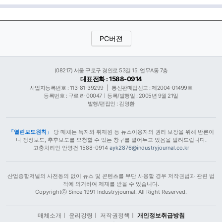
PC버젼
(08217) 서울 구로구 경인로 53길 15, 업무A동 7층
대표전화 : 1588-0914
사업자등록번호 : 113-81-39299
|
통신판매업신고 : 제2004-01499호
등록번호 : 구로 라 00047ㅣ등록/발행일 : 2005년 9월 21일
발행/편집인 : 김영환
「열린보도원칙」
당 매체는 독자와 취재원 등 뉴스이용자의 권리 보장을 위해 반론이
나 정정보도, 추후보도를 요청할 수 있는 창구를 열어두고 있음을 알려드립니다.
고충처리인 안영건 1588-0914
ayk2876@industryjournal.co.kr
산업종합저널의 사전동의 없이 뉴스 및 콘텐츠를 무단 사용할 경우 저작권법과 관련 법
적에 의거하여 제재를 받을 수 있습니다.
Copyrightⓒ Since 1991 Industryjournal. All Right Reserved.
매체소개
ㅣ
윤리강령
ㅣ
저작권정책
ㅣ
개인정보취급방침