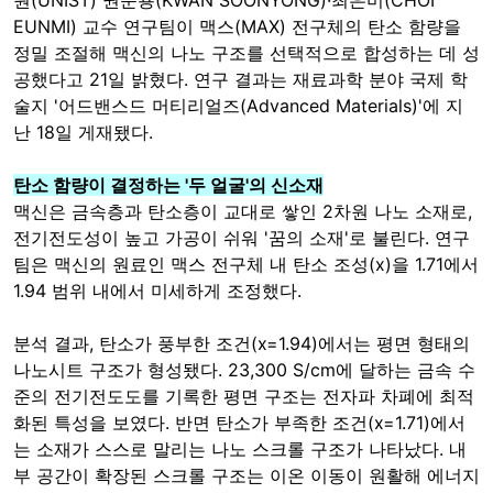
원(UNIST) 권순용(KWAN SOONYONG)·최은미(CHOI
EUNMI) 교수 연구팀이 맥스(MAX) 전구체의 탄소 함량을
정밀 조절해 맥신의 나노 구조를 선택적으로 합성하는 데 성
공했다고 21일 밝혔다. 연구 결과는 재료과학 분야 국제 학
술지 '어드밴스드 머티리얼즈(Advanced Materials)'에 지
난 18일 게재됐다.
탄소 함량이 결정하는 '두 얼굴'의 신소재
맥신은 금속층과 탄소층이 교대로 쌓인 2차원 나노 소재로,
전기전도성이 높고 가공이 쉬워 '꿈의 소재'로 불린다. 연구
팀은 맥신의 원료인 맥스 전구체 내 탄소 조성(x)을 1.71에서
1.94 범위 내에서 미세하게 조정했다.
분석 결과, 탄소가 풍부한 조건(x=1.94)에서는 평면 형태의
나노시트 구조가 형성됐다. 23,300 S/cm에 달하는 금속 수
준의 전기전도도를 기록한 평면 구조는 전자파 차폐에 최적
화된 특성을 보였다. 반면 탄소가 부족한 조건(x=1.71)에서
는 소재가 스스로 말리는 나노 스크롤 구조가 나타났다. 내
부 공간이 확장된 스크롤 구조는 이온 이동이 원활해 에너지