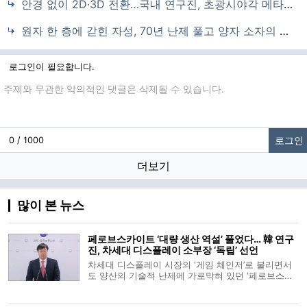
안경 없이 2D·3D 전환…국내 연구진, 초광시야각 메타렌즈 디스플레이 세계 첫 구현
원자 한 층에 갇힌 자성, 70년 난제 풀고 양자 소자의 새 길을 열다
로그인이 필요합니다.
댓글입력
로그인
0 / 1000
더보기
많이 본 뉴스
페로브스카이트 ‘대량 생산 역설’ 풀었다… 韓 연구
진, 차세대 디스플레이 소부장 ‘독립’ 선언
차세대 디스플레이 시장의 ‘게임 체인저’로 불리면서
도 양산의 기술적 난제에 가로막혀 있던 ‘페로브스카
이트(Perovskite)’가 상용화의 임계점을 넘었다. 국내
연구진이 기존 고온 공정의 통념을 깬 ‘극저온 합성