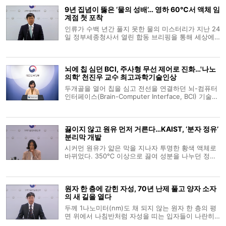
법’을 통해 품질 저하 없는 대량 생산 길을 열었기 때
9년 집념이 뚫은 ‘물의 성배’… 영하 60℃서 액체 임
문이다. 이는 단순한 기
계점 첫 포착
인류가 수백 년간 풀지 못한 물의 미스터리가 지난 24
일 정부세종청사서 열린 합동 브리핑을 통해 세상에
공개됐다. 조종영 과학기술정보통신부 기초연구진흥
과장의 소개로 시작된 발표는 김경환 포항공대 교수
의 학술적 증명과 유선주 박사과정생의 현장 목소리
뇌에 칩 심던 BCI, 주사형 무선 제어로 진화…'나노
로 이어지며 물의 근원적 비밀을 입체
의학' 천진우 교수 최고과학기술인상
두개골을 열어 칩을 심고 전선을 연결하던 뇌-컴퓨터
인터페이스(Brain-Computer Interface, BCI) 기술이
주사 한 대와 외부 자기장을 이용한 무선 제어 방식으
로 진화하고 있다. 뇌파의 전기 신호를 읽어내는 데
머물렀던 뇌과학의 한계를 넘어, 나노 입자를 통해 특
끓이지 않고 원유 먼저 거른다…KAIST, ‘분자 정유’
정 뇌세포에 직접 명령을 내리는
분리막 개발
시커먼 원유가 얇은 막을 지나자 투명한 황색 액체로
바뀌었다. 350℃ 이상으로 끓여 성분을 나누던 정유
공정에서 가장 에너지를 많이 쓰는 단계를 줄일 수 있
다는 가능성이 국내 연구진에 의해 제시됐다. 원유 전
체를 곧바로 증류탑에 넣는 대신, 상온에서 나프타·등
원자 한 층에 갇힌 자성, 70년 난제 풀고 양자 소자
유 같은 가벼운 성분을 먼저
의 새 길을 열다
두께 1나노미터(nm)도 채 되지 않는 원자 한 층의 평
면 위에서 나침반처럼 자성을 띠는 입자들이 나란히
정렬한다. 수많은 원자가 입체적으로 쌓여야만 유지