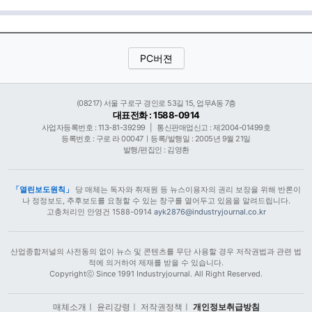
PC버젼
(08217) 서울 구로구 경인로 53길 15, 업무A동 7층
대표전화 : 1588-0914
사업자등록번호 : 113-81-39299
|
통신판매업신고 : 제2004-01499호
등록번호 : 구로 라 00047ㅣ등록/발행일 : 2005년 9월 21일
발행/편집인 : 김영환
「열린보도원칙」
당 매체는 독자와 취재원 등 뉴스이용자의 권리 보장을 위해 반론이
나 정정보도, 추후보도를 요청할 수 있는 창구를 열어두고 있음을 알려드립니다.
고충처리인 안영건 1588-0914
ayk2876@industryjournal.co.kr
산업종합저널의 사전동의 없이 뉴스 및 콘텐츠를 무단 사용할 경우 저작권법과 관련 법
적에 의거하여 제재를 받을 수 있습니다.
Copyrightⓒ Since 1991 Industryjournal. All Right Reserved.
매체소개
ㅣ
윤리강령
ㅣ
저작권정책
ㅣ
개인정보취급방침