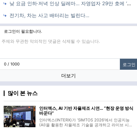
낮 요금 인하·저녁 인상 딜레마… 자영업자 29만 호에 ‘단일요금’ 선택권
전기차, 차는 사고 배터리는 빌린다…
로그인이 필요합니다.
댓글입력
로그인
0 / 1000
더보기
많이 본 뉴스
인터엑스, AI 기반 자율제조 시연… “현장 운영 방식
바꾼다”
인터엑스(INTERX)가 ‘SIMTOS 2026’에서 인공지능
(AI)을 활용한 자율제조 기술을 공개하고 라이브 시연
에 나섰다. 회사는 공작기계 발전 단계를 수동·자동화
·정보화를 거쳐 ‘자율화 단계(4세대)’로 보고, 이를 구