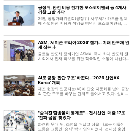
현한 ‘완전 자율 머신(Fully Autonomous
공정위, 안전 비용 전가한 포스코이앤씨 등 4개사
Machine)’을 선보
검찰 고발 가닥
26일 공정거래위원회(공정위) 사무처가 하도급 업체
에 산업안전 비용과 책임을 떠넘긴 포스코이앤씨, 케
이알산업, 다산건설엔지니어링, 엔씨건설 등 4개 건
설사를 검찰에 고발하기로 가닥을 잡았다. 유성욱 공
정위 조사관리관은 브리핑을 통해 원사업자가 안전
ASM, ‘세미콘 코리아 2026’ 참가… 미래 반도체 인
비용을 전가하는 행위는 하도급 업
재 잡는다
글로벌 반도체 장비기업 ASM이 국내 최대 반도체 전
시회에서 인재 확보를 위한 적극적인 소통에 나선다.
ASM은 11일부터 서울 코엑스에서 열리는 ‘세미콘 코
리아 2026’에 참가해 채용 설명회와 현직 엔지니어
멘토링 등 다양한 인재 양성 프로그램을 운영한다고
AI로 공장 ‘판단 구조’ 바꾼다…‘2026 산업AX
10일 밝혔다. 부스 2층 통
Korea’ 개최
제조 현장의 인공지능(AI)이 단순 자동화를 넘어 공장
의 판단 구조를 바꾸는 단계로 들어서고 있다. 설비가
정해진 명령에 따라 움직이는 수준을 지나 생산계획
과 품질관리, 물류 운영, 설비 유지보수까지 AI가 데이
터에 근거해 판단을 돕는 흐름이 빨라지는 모습이다.
"숨겨진 땀방울이 통계로"… 전시산업, 매출 17조
이 같은 산업 현장의 변화를
'진짜 몸집' 찾았다
화려한 무대 뒤, 조명을 매달고 짐을 나르는 이들의
노동은 그동안 '숫자' 밖의 영역이었다. 전시장 운영자