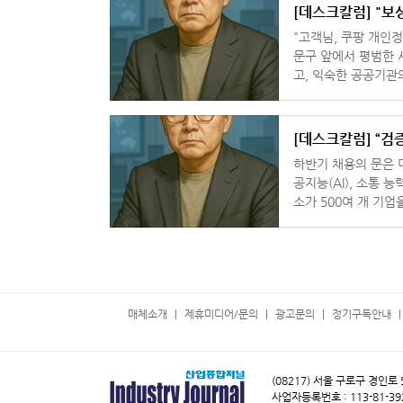
[데스
"고객님, 쿠팡 개인정
문구 앞에서 평범한 
고, 익숙한 공공기관
지 속에서 사람들은
[데스크칼럼] “검
하반기 채용의 문은 더
공지능(AI), 소통 능력
소가 500여 개 기업
할 때의 공통분모가 
매체소개
제휴미디어/문의
광고문의
정기구독안내
(08217) 서울 구로구 경인로
사업자등록번호 : 113-81-39