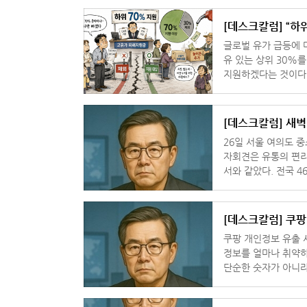
[데스크칼럼] “하
글로벌 유가 급등에 
유 있는 상위 30%
지원하겠다는 것이다.
집이 대상이고, 농어
[데스크칼럼] 새벽
26일 서울 여의도
자회견은 유통의 편리
서와 같았다. 전국 
선 연합회가 내건 
[데스크칼럼] 쿠
쿠팡 개인정보 유출 
정보를 얼마나 취약하
단순한 숫자가 아니라
사실 하나만으로도, 