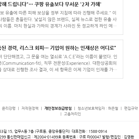
크칼럼] "보상해 드립니다"… 쿠팡 유출보다 무서운 '2차 가해'
보 유출에 따른 피해 보상을 정부 지침에 따라 진행해 주세요." 이
사람들은 흔들린다. 낯설지 않은 브랜드, 실제 뉴스로 접한 유출 사
의 이름. 마치 현실과 가짜의 경계가 사라진 듯 정교하게 짜인 메시
 의심보다
증된 경력, 리스크 회피… 기업이 원하는 인재상은 어디로”
 단단해졌고, 그 문을 여는 열쇠로 ‘A.C.E’라는 이름이 붙었다. 인
(Communication-fit), 직무 전문성(Experience). 대한상공회의
을 상대로 진행한 조사 결과, 이 세 항목은 이제 기업이 인재를 가늠
되었다.
윤리강령
저작권정책
개인정보취급방침
청소년보호책임자 : 허은철
편집규약 
고충처리인
 53길 15, 업무A동 7층 (구로동, 중앙유통단지)
대표전화 : 1588-0914
299
통신판매업신고 : 제2004-01499호
등록번호 : 구로 라00047
발행/편집인 : 김영환