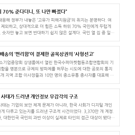
위 70% 준다더니, 또 나만 빠졌다”
대응해 정부가 내놓은 ‘고유가 피해지원금’의 취지는 분명하다. 여
를 제외하고, 상대적으로 더 힘든 소득 하위 70% 국민에게 두텁게
 숫자만 놓고 보면 반대하기 쉽지 않은 설계다. 국민 열 집 중 일곱
촌과 인구감
배송의 ‘편리함’이 결제한 골목상권의 ‘사형선고’
 중소기업중앙회 상생룸에서 열린 한국수퍼마켓협동조합연합회의 기
함을 명분으로 규제의 방파제를 허무는 시도에 대한 공포의 통지
46개 지역 조합 이사장들과 10만 명의 중소유통 종사자를 대표해 나
골목상권 사형선고나
팡 사태가 드러낸 개인정보 무감각의 구조
사태는 기업의 보안 체계 문제가 아니라, 한국 사회가 디지털 개인
게 다루고 있는지를 드러낸 구조적 사건이었다. 3,370만 개 계정.
, 대한민국 국민의 과반 이상이 실제로 타인의 접근 대상이 됐다는
이 사안