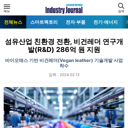
메뉴
검색
전체뉴스
스마트팩토리
전자·부품
전기·에너지
섬유산업 친환경 전환, 비건레더 연구개
발(R&D) 286억 원 지원
바이오매스 기반 비건레더(Vegan leather) 기술개발 사업
착수
입력 : 2024.02.13