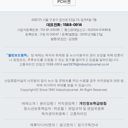
PC버젼
(08217) 서울 구로구 경인로 53길 15, 업무A동 7층
대표전화 : 1588-0914
사업자등록번호 : 113-81-39299
|
통신판매업신고 : 제2004-01499호
등록번호 : 구로 라 00047ㅣ등록/발행일 : 2005년 9월 21일
발행/편집인 : 김영환
「열린보도원칙」
당 매체는 독자와 취재원 등 뉴스이용자의 권리 보장을 위해 반론이
나 정정보도, 추후보도를 요청할 수 있는 창구를 열어두고 있음을 알려드립니다.
고충처리인 안영건 1588-0914
ayk2876@industryjournal.co.kr
산업종합저널의 사전동의 없이 뉴스 및 콘텐츠를 무단 사용할 경우 저작권법과 관련 법
적에 의거하여 제재를 받을 수 있습니다.
Copyrightⓒ Since 1991 Industryjournal. All Right Reserved.
매체소개
ㅣ
윤리강령
ㅣ
저작권정책
ㅣ
개인정보취급방침
청소년보호책임자 : 허은철
ㅣ
편집규약 및 편집위원회
독자권익위원회
ㅣ
고충처리인
제휴미디어/문의
ㅣ
광고문의
ㅣ
정기구독안내