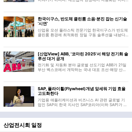
상식이 됐다. 그러나 ‘기계가 움직인다’는 사실만으로
혁신이라 부를 수 있을까. 문제는 그 움직임이 얼마나
유기적이며, 얼마나 완결된 시스템으로 작동하느냐에
한국이구스, 반도체 클린룸 소음·분진 잡는 신기술
있다. 여전히 많은 중소
‘시연’
산업용 모션 플라스틱 전문기업 한국이구스가 반도체
클린룸 환경에 최적화된 정밀 구동 솔루션을 내놨다.
한국이구스는 11일부터 13일까지 서울 코엑스에서 열
리는 ‘세미콘 코리아(SEMICON Korea) 2026’에 참가
해 신제품 ‘CFSPEED’를 포함한 핵심 라인업을 전시한
[산업View] ABB, '코마린 2025'서 해양 전기화 솔
다고 12일 밝혔다. 'CFS
루션 대거 공개
전기화 및 자동화 분야 글로벌 선도기업 ABB가 21일
부산 벡스코에서 개막하는 국내 대표 조선·해양 산업
전 '코마린 2025(KORMARINE 2025)'에 참가해 해양
산업의 지속가능성과 효율성을 높이는 혁신 솔루션을
대거 선보인다. ABB는 24일까지 나흘간 열리는 전시
SAP, 플라이휠(Flywheel)개념 앞세워 기업 효율
에서 ‘해양 산업의 전기화(Mari
고도화한다
기업용 애플리케이션과 비즈니스 AI 관련 글로벌 기
업인 SAP의 한국 지사인 SAP코리아(이하 SAP)가 최
근 창립 30주년을 맞이한 가운데, 최근 매체들과 만난
자리에서 자사의 기술력에 대해 소개하고 향후 지향
점을 밝혔다. SAP 고객 자문부문의 하경남 부문장은
최근 여의도에서 열린 SAP코리아 창
산업전시회 일정