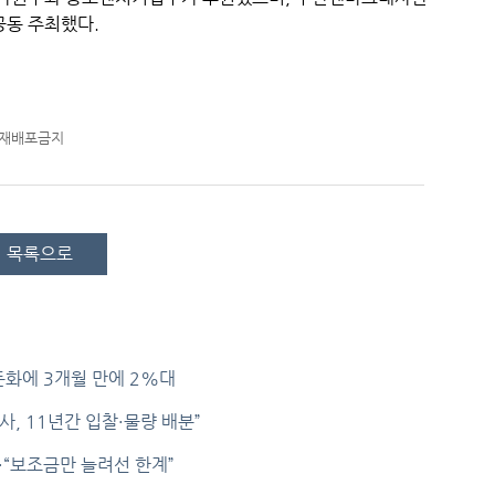
동 주최했다.
-재배포금지
목록으로
둔화에 3개월 만에 2%대
, 11년간 입찰·물량 배분”
…“보조금만 늘려선 한계”