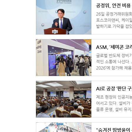
공정위, 안전 비용
26일 공정거래위원회
포스코이앤씨, 케이알
발하기로 가닥을 잡았
비용을 전가하는 행위
ASM, ‘세미콘 코
글로벌 반도체 장비기
적인 소통에 나선다. ASM은 11일부터 서울 코엑스에서 열리는 ‘세미콘 코리아
2026’에 참가해 
AI로 공장 ‘판단 구
제조 현장의 인공지능
어서고 있다. 설비가
물류 운영, 설비 유
이다. 이 같은 산
"숨겨진 땀방울이 