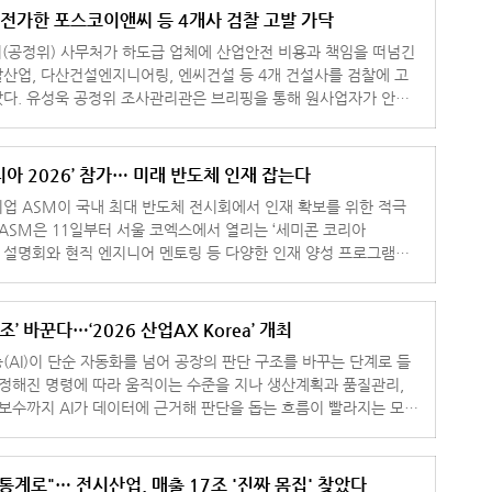
 전가한 포스코이앤씨 등 4개사 검찰 고발 가닥
(공정위) 사무처가 하도급 업체에 산업안전 비용과 책임을 떠넘긴
산업, 다산건설엔지니어링, 엔씨건설 등 4개 건설사를 검찰에 고
다. 유성욱 공정위 조사관리관은 브리핑을 통해 원사업자가 안전
는 하도급 업
리아 2026’ 참가… 미래 반도체 인재 잡는다
업 ASM이 국내 최대 반도체 전시회에서 인재 확보를 위한 적극
채용 설명회와 현직 엔지니어 멘토링 등 다양한 인재 양성 프로그램을
운영한다고 10일 밝혔다. 부스 2층 통
조’ 바꾼다…‘2026 산업AX Korea’ 개최
(AI)이 단순 자동화를 넘어 공장의 판단 구조를 바꾸는 단계로 들
 정해진 명령에 따라 움직이는 수준을 지나 생산계획과 품질관리,
지보수까지 AI가 데이터에 근거해 판단을 돕는 흐름이 빨라지는 모습
업 현장의 변화를
통계로"… 전시산업, 매출 17조 '진짜 몸집' 찾았다