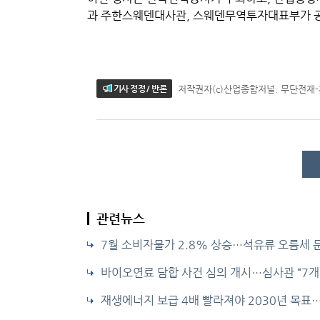
과 주한스웨덴대사관, 스웨덴무역투자대표부가 공
저작권자(c)산업종합저널. 무단전재
기사 정정 / 반론
관련뉴스
7월 소비자물가 2.8% 상승…석유류 오름세 
바이오연료 담합 사건 심의 개시…심사관 “7개사
재생에너지 보급 4배 빨라져야 2030년 목표