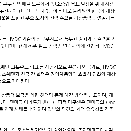
 본부장은 패널 토론에서 “탄소중립 목표 달성을 위해 재생
추진해야 한다”며, 특히 3면이 바다로 둘러싸인 한국에 해상
 서울을 포함한 주요 도시의 전력 수요를 해상풍력과 연결하는
.
는 HVDC 기술의 선구주자로서 풍부한 경험과 기술력을 기
있다”며, 현재 제주-완도 전력망 연계사업에 전압형 HVDC
스웨덴-고틀란드 링크’를 성공적으로 운영해온 국가로, HVDC
. 스웨덴과 한국 간 협력은 전력계통망의 효율성 강화와 해상
것으로 기대된다.
풍력 보급을 위한 전력망 문제 해결 방안을 발표하며, 해
. 덴마크 에네르기넷 CEO 피터 마쿠센은 덴마크의 ‘One
 계통 연계 사례를 소개하며 정부와 민간의 협력 중요성을 강조
상자원부와 중소벤처기업부가 후원했으며, 주한덴마크대사관