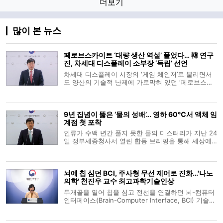
더보기
많이 본 뉴스
페로브스카이트 ‘대량 생산 역설’ 풀었다… 韓 연구
진, 차세대 디스플레이 소부장 ‘독립’ 선언
차세대 디스플레이 시장의 ‘게임 체인저’로 불리면서
도 양산의 기술적 난제에 가로막혀 있던 ‘페로브스카
이트(Perovskite)’가 상용화의 임계점을 넘었다. 국내
연구진이 기존 고온 공정의 통념을 깬 ‘극저온 합성
법’을 통해 품질 저하 없는 대량 생산 길을 열었기 때
9년 집념이 뚫은 ‘물의 성배’… 영하 60℃서 액체 임
문이다. 이는 단순한 기
계점 첫 포착
인류가 수백 년간 풀지 못한 물의 미스터리가 지난 24
일 정부세종청사서 열린 합동 브리핑을 통해 세상에
공개됐다. 조종영 과학기술정보통신부 기초연구진흥
과장의 소개로 시작된 발표는 김경환 포항공대 교수
의 학술적 증명과 유선주 박사과정생의 현장 목소리
뇌에 칩 심던 BCI, 주사형 무선 제어로 진화…'나노
로 이어지며 물의 근원적 비밀을 입체
의학' 천진우 교수 최고과학기술인상
두개골을 열어 칩을 심고 전선을 연결하던 뇌-컴퓨터
인터페이스(Brain-Computer Interface, BCI) 기술이
주사 한 대와 외부 자기장을 이용한 무선 제어 방식으
로 진화하고 있다. 뇌파의 전기 신호를 읽어내는 데