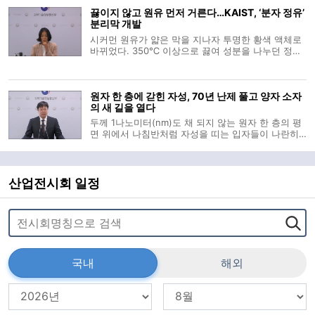
머물렀던 뇌과학의 한계를 넘어, 나노 입자를 통해 특
끓이지 않고 원유 먼저 거른다…KAIST, ‘분자 정유’
정 뇌세포에 직접 명령을 내리는
분리막 개발
시커먼 원유가 얇은 막을 지나자 투명한 황색 액체로
바뀌었다. 350℃ 이상으로 끓여 성분을 나누던 정유
공정에서 가장 에너지를 많이 쓰는 단계를 줄일 수 있
다는 가능성이 국내 연구진에 의해 제시됐다. 원유 전
체를 곧바로 증류탑에 넣는 대신, 상온에서 나프타·등
원자 한 층에 갇힌 자성, 70년 난제 풀고 양자 소자
유 같은 가벼운 성분을 먼저
의 새 길을 열다
두께 1나노미터(nm)도 채 되지 않는 원자 한 층의 평
면 위에서 나침반처럼 자성을 띠는 입자들이 나란히
정렬한다. 수많은 원자가 입체적으로 쌓여야만 유지
되던 자석의 성질이 극한의 2차원 평면에서 구현되는
순간이다. 과학기술정보통신부는 20일 오전 박제근
서울대학교 물리천문학부 교수 연구
산업전시회 일정
국내
해외