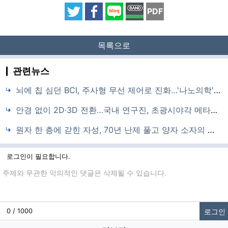
PDF
목록으로
관련뉴스
뇌에 칩 심던 BCI, 주사형 무선 제어로 진화…'나노의학' 천진우 교수 최고과학기술인상
안경 없이 2D·3D 전환…국내 연구진, 초광시야각 메타렌즈 디스플레이 세계 첫 구현
원자 한 층에 갇힌 자성, 70년 난제 풀고 양자 소자의 새 길을 열다
로그인이 필요합니다.
댓글입력
로그인
0 / 1000