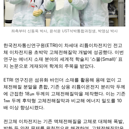
좌측부터 신동옥 박사, 윤석윤 UST석박통합과정생, 박영삼 박사
한국전자통신연구원(ETRI)이 차세대 리튬이차전지인 전고
체 이차전지용 초박막 고체전해질막 개발에 성공했다. 이번
연구는 에너지 소재 분야의 세계적 학술지 ‘스몰(Small)’ 표
지 논문으로 게재되며 학계의 주목을 받았다.
ETRI 연구진은 섬유화 바인더 소재를 활용해 용매 없이 고
체전해질 분말을 혼합, 기존 상용 리튬이온전지 분리막 두께
에 근접한 18㎛ 두께의 고체전해질막을 제작했다. 이는 기존
1㎜ 두께 후막형 고체전해질막과 비교해 에너지 밀도를 10
배 이상 향상시켰다.
전고체 이차전지는 기존 액체전해질을 고체로 대체해 폭발,
발화 등 안전 문제를 원천적으로 해결하며, 고체전해질막은