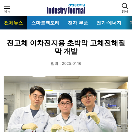
메뉴
검색
전체뉴스
스마트팩토리
전자·부품
전기·에너지
전고체 이차전지용 초박막 고체전해질
막 개발
입력 : 2025.01.16