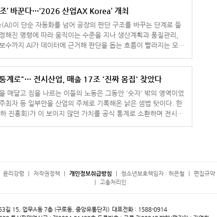
조’ 바꾼다…‘2026 산업AX Korea’ 개최
(AI)이 단순 자동화를 넘어 공장의 판단 구조를 바꾸는 단계로 들
 정해진 명령에 따라 움직이는 수준을 지나 생산계획과 품질관리,
지보수까지 AI가 데이터에 근거해 판단을 돕는 흐름이 빨라지는 모습
업 현장의 변화를
통계로"… 전시산업, 매출 17조 '진짜 몸집' 찾았다
명을 매달고 짐을 나르는 이들의 노동은 그동안 '숫자' 밖의 영역이었
 주최자 등 일부만을 산업의 주체로 기록해온 낡은 셈법 탓이다. 한
 진흥회)가 이 보이지 않던 가치를 공식 통계로 소환하며 전시산
드러냈
윤리강령
저작권정책
개인정보취급방침
청소년보호책임자 : 허은철
편집규약 
고충처리인
 53길 15, 업무A동 7층 (구로동, 중앙유통단지)
대표전화 : 1588-0914