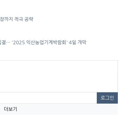
장까지 적극 공략
개
집결… '2025 익산농업기계박람회' 4일 개막
로그인
더보기