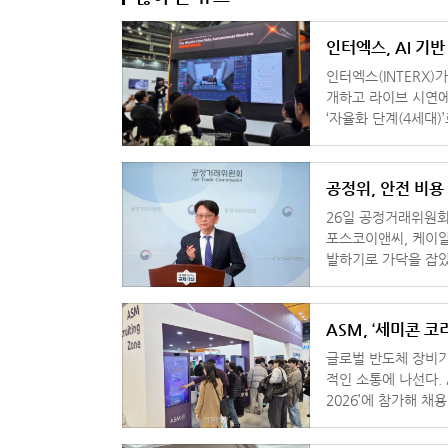
인터엑스, AI 기
인터엑스(INTERX)가
개하고 라이브 시연에 나섰다. 회사는 공작기계 발전 단계를
‘자율화 단계(4세대)’로
Machine)’을 선보
공정위, 안전 비용
26일 공정거래위원회
포스코이앤씨, 케이알
발하기로 가닥을 잡았
비용을 전가하는 행위
ASM, ‘세미콘 코
글로벌 반도체 장비기
적인 소통에 나선다. ASM은 11일부터 서울 코엑스에서 열리는 ‘세미콘 코리아
2026’에 참가해 