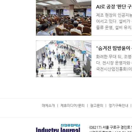
AI로 공장 ‘판단 구
제조 현장의 인공지능
어서고 있다. 설비가
물류 운영, 설비 유
이다. 이 같은 산
"숨겨진 땀방울이 
화려한 무대 뒤, 조
다. 전시장 운영자와
국전시산업진흥회(이하
업의 '진짜 몸집'을 
매체소개
제휴미디어/문의
광고문의
정기구독안내
(08217) 서울 구로구 경인로