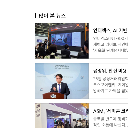
많이 본 뉴스
인터엑스, AI 기
인터엑스(INTERX)가
개하고 라이브 시연에 나섰다. 회사는 공작기계 발전 단계를
‘자율화 단계(4세대)’로
Machine)’을 선보
공정위, 안전 비용
26일 공정거래위원회
포스코이앤씨, 케이알
발하기로 가닥을 잡았
비용을 전가하는 행위
ASM, ‘세미콘 코
글로벌 반도체 장비기
적인 소통에 나선다. ASM은 11일부터 서울 코엑스에서 열리는 ‘세미콘 코리아