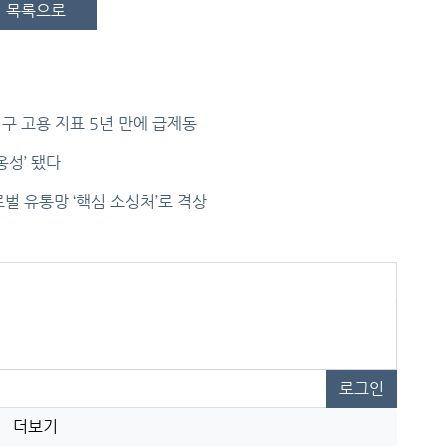
목록으로
구 고용 지표 5년 만에 급제동
옹성’ 됐다
벌 유통망 ‘핵심 소싱처’로 격상
로그인
더보기