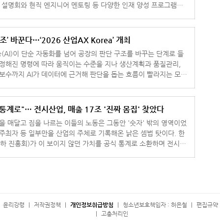
채용 설명회와 현직 엔지니어 멘토링 등 다양한 인재 양성 프로그램을
운영한다고 10일 밝혔다. 부스 2층 통
조’ 바꾼다…‘2026 산업AX Korea’ 개최
(AI)이 단순 자동화를 넘어 공장의 판단 구조를 바꾸는 단계로 들
 정해진 명령에 따라 움직이는 수준을 지나 생산계획과 품질관리,
지보수까지 AI가 데이터에 근거해 판단을 돕는 흐름이 빨라지는 모습
업 현장의 변화를
통계로"… 전시산업, 매출 17조 '진짜 몸집' 찾았다
명을 매달고 짐을 나르는 이들의 노동은 그동안 '숫자' 밖의 영역이었
 주최자 등 일부만을 산업의 주체로 기록해온 낡은 셈법 탓이다. 한
 진흥회)가 이 보이지 않던 가치를 공식 통계로 소환하며 전시산
드러냈
윤리강령
저작권정책
개인정보취급방침
청소년보호책임자 : 허은철
편집규약 
고충처리인