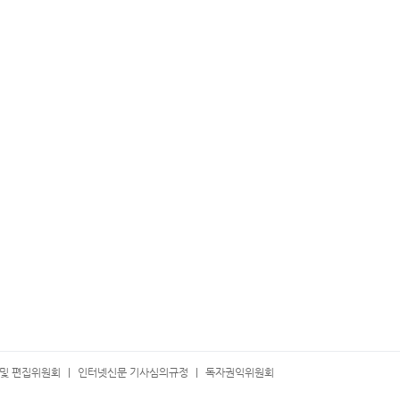
및 편집위원회
인터넷신문 기사심의규정
독자권익위원회