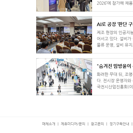
2026’에 참가해 
AI로 공장 ‘판단 구
제조 현장의 인공지능
어서고 있다. 설비가
물류 운영, 설비 유
이다. 이 같은 산
"숨겨진 땀방울이 
화려한 무대 뒤, 조
다. 전시장 운영자와
국전시산업진흥회(이하
업의 '진짜 몸집'을 
매체소개
제휴미디어/문의
광고문의
정기구독안내