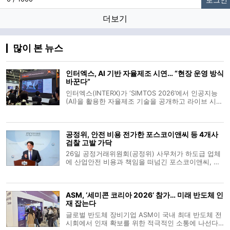
더보기
많이 본 뉴스
인터엑스, AI 기반 자율제조 시연… “현장 운영 방식
바꾼다”
인터엑스(INTERX)가 ‘SIMTOS 2026’에서 인공지능
(AI)을 활용한 자율제조 기술을 공개하고 라이브 시연
에 나섰다. 회사는 공작기계 발전 단계를 수동·자동화
·정보화를 거쳐 ‘자율화 단계(4세대)’로 보고, 이를 구
현한 ‘완전 자율 머신(Fully Autonomous
공정위, 안전 비용 전가한 포스코이앤씨 등 4개사
Machine)’을 선보
검찰 고발 가닥
26일 공정거래위원회(공정위) 사무처가 하도급 업체
에 산업안전 비용과 책임을 떠넘긴 포스코이앤씨, 케
이알산업, 다산건설엔지니어링, 엔씨건설 등 4개 건
설사를 검찰에 고발하기로 가닥을 잡았다. 유성욱 공
정위 조사관리관은 브리핑을 통해 원사업자가 안전
ASM, ‘세미콘 코리아 2026’ 참가… 미래 반도체 인
비용을 전가하는 행위는 하도급 업
재 잡는다
글로벌 반도체 장비기업 ASM이 국내 최대 반도체 전
시회에서 인재 확보를 위한 적극적인 소통에 나선다.