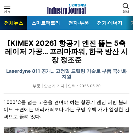
메뉴
검색
전체뉴스
스마트팩토리
전자·부품
전기·에너지
[KIMEX 2026] 항공기 엔진 뚫는 5축
레이저 가공… 프리마파워, 한국 방산 시
장 정조준
Laserdyne 811 공개… 고정밀 드릴링 기술로 부품 국산화
지원
부품 | 안선기 기자 | 입력 : 2026.05.20
1,000℃를 넘는 고온을 견뎌야 하는 항공기 엔진 터빈 블레
이드 표면에는 머리카락보다 가는 구멍 수백 개가 일정한 간
격으로 뚫려 있다.