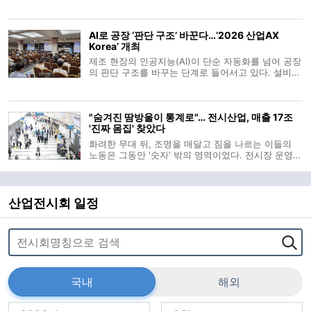
ASM은 11일부터 서울 코엑스에서 열리는 ‘세미콘 코
리아 2026’에 참가해 채용 설명회와 현직 엔지니어
멘토링 등 다양한 인재 양성 프로그램을 운영한다고
AI로 공장 ‘판단 구조’ 바꾼다…‘2026 산업AX
10일 밝혔다. 부스 2층 통
Korea’ 개최
제조 현장의 인공지능(AI)이 단순 자동화를 넘어 공장
의 판단 구조를 바꾸는 단계로 들어서고 있다. 설비가
정해진 명령에 따라 움직이는 수준을 지나 생산계획
과 품질관리, 물류 운영, 설비 유지보수까지 AI가 데이
터에 근거해 판단을 돕는 흐름이 빨라지는 모습이다.
"숨겨진 땀방울이 통계로"… 전시산업, 매출 17조
이 같은 산업 현장의 변화를
'진짜 몸집' 찾았다
화려한 무대 뒤, 조명을 매달고 짐을 나르는 이들의
노동은 그동안 '숫자' 밖의 영역이었다. 전시장 운영자
와 주최자 등 일부만을 산업의 주체로 기록해온 낡은
셈법 탓이다. 한국전시산업진흥회(이하 진흥회)가 이
보이지 않던 가치를 공식 통계로 소환하며 전시산업
의 '진짜 몸집'을 드러냈
산업전시회 일정
국내
해외