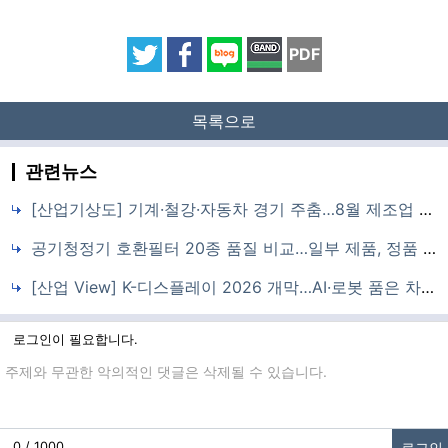
PDF
목록으로
관련뉴스
[산업기상도] 기계·철강·자동차 경기 주춤…8월 제조업 전망 다시 100 아래로
공기청정기 호환필터 20종 품질 비교…일부 제품, 정품 대비 제거성능 떨어져
[산업 View] K-디스플레이 2026 개막…AI·로봇 품은 차세대 패널 경쟁 본격화
로그인이 필요합니다.
댓글입력
로그인
0 / 1000