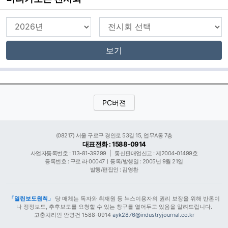
보기
PC버젼
(08217) 서울 구로구 경인로 53길 15, 업무A동 7층
대표전화 : 1588-0914
사업자등록번호 : 113-81-39299
|
통신판매업신고 : 제2004-01499호
등록번호 : 구로 라 00047ㅣ등록/발행일 : 2005년 9월 21일
발행/편집인 : 김영환
「열린보도원칙」
당 매체는 독자와 취재원 등 뉴스이용자의 권리 보장을 위해 반론이
나 정정보도, 추후보도를 요청할 수 있는 창구를 열어두고 있음을 알려드립니다.
고충처리인 안영건 1588-0914
ayk2876@industryjournal.co.kr