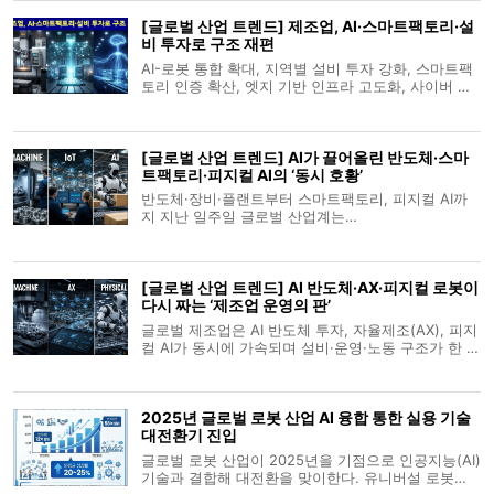
[글로벌 산업 트렌드] 제조업, AI·스마트팩토리·설
비 투자로 구조 재편
AI-로봇 통합 확대, 지역별 설비 투자 강화, 스마트팩
토리 인증 확산, 엣지 기반 인프라 고도화, 사이버 위
협 대응 등 제조업계 복합 변화 가속 글로벌 제조업계
는 생산공정의 자동화 수준을 높이기 위해 AI-로봇 융
합 체계를 확산시키는 한편, 북미·아시아 등지에서 플
[글로벌 산업 트렌드] AI가 끌어올린 반도체·스마
랜트 신증설을 확대하고 있다.
트팩토리·피지컬 AI의 ‘동시 호황’
반도체·장비·플랜트부터 스마트팩토리, 피지컬 AI까
지 지난 일주일 글로벌 산업계는
‘AX(Autonomous/AI Transformation)’ 가속 페달을
밟고 있다. AI 수요 폭발이 반도체 투자와 제조·물류
자동화, 휴머노이드·피지컬 AI 상용화 논의를 동시에
[글로벌 산업 트렌드] AI 반도체·AX·피지컬 로봇이
밀어 올리는 그림이다. 산업기계·설비·플랜트 글
다시 짜는 ‘제조업 운영의 판’
글로벌 제조업은 AI 반도체 투자, 자율제조(AX), 피지
컬 AI가 동시에 가속되며 설비·운영·노동 구조가 한 번
에 재편되는 국면에 들어섰다. 특히 반도체 장비·데이
터 인프라·로봇·휴머노이드가 하나의 밸류체인에서
맞물리며, ‘사람+AI’ 협업을 전제로 한 새로운 산업 운
2025년 글로벌 로봇 산업 AI 융합 통한 실용 기술
영 모델이 현실로 다
대전환기 진입
글로벌 로봇 산업이 2025년을 기점으로 인공지능(AI)
기술과 결합해 대전환을 맞이한다. 유니버설 로봇