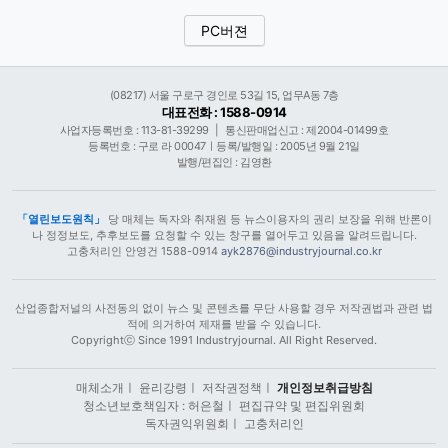
PC버젼
(08217) 서울 구로구 경인로 53길 15, 업무A동 7층
대표전화 : 1588-0914
사업자등록번호 : 113-81-39299
|
통신판매업신고 : 제2004-01499호
등록번호 : 구로 라 00047ㅣ등록/발행일 : 2005년 9월 21일
발행/편집인 : 김영환
「열린보도원칙」
당 매체는 독자와 취재원 등 뉴스이용자의 권리 보장을 위해 반론이
나 정정보도, 추후보도를 요청할 수 있는 창구를 열어두고 있음을 알려드립니다.
고충처리인 안영건 1588-0914
ayk2876@industryjournal.co.kr
산업종합저널의 사전동의 없이 뉴스 및 콘텐츠를 무단 사용할 경우 저작권법과 관련 법
적에 의거하여 제재를 받을 수 있습니다.
Copyrightⓒ Since 1991 Industryjournal. All Right Reserved.
매체소개
ㅣ
윤리강령
ㅣ
저작권정책
ㅣ
개인정보취급방침
청소년보호책임자 : 허은철
ㅣ
편집규약 및 편집위원회
독자권익위원회
ㅣ
고충처리인