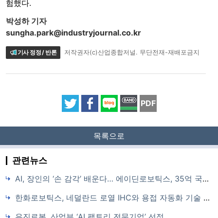
험했다.
박성하 기자
sungha.park@industryjournal.co.kr
기사 정정 / 반론
저작권자(c)산업종합저널. 무단전재-재배포금지
PDF
목록으로
관련뉴스
AI, 장인의 ‘손 감각’ 배운다… 에이딘로보틱스, 35억 국책과제로 공정 자동화
한화로보틱스, 네덜란드 로열 IHC와 용접 자동화 기술 개발 협력
유진로봇, 산업부 ‘AI 팩토리 전문기업’ 선정