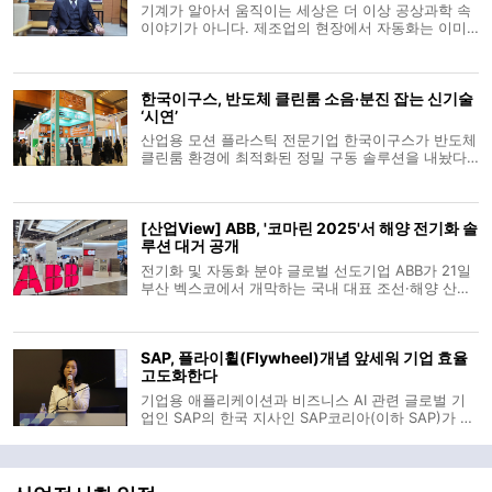
기계가 알아서 움직이는 세상은 더 이상 공상과학 속
이야기가 아니다. 제조업의 현장에서 자동화는 이미
상식이 됐다. 그러나 ‘기계가 움직인다’는 사실만으로
혁신이라 부를 수 있을까. 문제는 그 움직임이 얼마나
유기적이며, 얼마나 완결된 시스템으로 작동하느냐에
한국이구스, 반도체 클린룸 소음·분진 잡는 신기술
있다. 여전히 많은 중소
‘시연’
산업용 모션 플라스틱 전문기업 한국이구스가 반도체
클린룸 환경에 최적화된 정밀 구동 솔루션을 내놨다.
한국이구스는 11일부터 13일까지 서울 코엑스에서 열
리는 ‘세미콘 코리아(SEMICON Korea) 2026’에 참가
해 신제품 ‘CFSPEED’를 포함한 핵심 라인업을 전시한
[산업View] ABB, '코마린 2025'서 해양 전기화 솔
다고 12일 밝혔다. 'CFS
루션 대거 공개
전기화 및 자동화 분야 글로벌 선도기업 ABB가 21일
부산 벡스코에서 개막하는 국내 대표 조선·해양 산업
전 '코마린 2025(KORMARINE 2025)'에 참가해 해양
산업의 지속가능성과 효율성을 높이는 혁신 솔루션을
대거 선보인다. ABB는 24일까지 나흘간 열리는 전시
SAP, 플라이휠(Flywheel)개념 앞세워 기업 효율
에서 ‘해양 산업의 전기화(Mari
고도화한다
기업용 애플리케이션과 비즈니스 AI 관련 글로벌 기
업인 SAP의 한국 지사인 SAP코리아(이하 SAP)가 최
근 창립 30주년을 맞이한 가운데, 최근 매체들과 만난
자리에서 자사의 기술력에 대해 소개하고 향후 지향
점을 밝혔다. SAP 고객 자문부문의 하경남 부문장은
최근 여의도에서 열린 SAP코리아 창