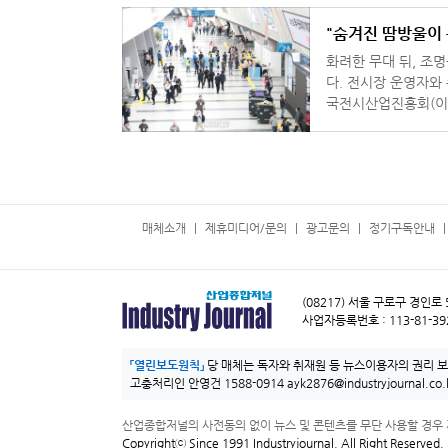
"숨겨진 땀방울이 
화려한 무대 뒤, 조
다. 전시장 운영자와
국전시산업진흥회(이하
업의 '진짜 몸집'을 
매체소개
제휴미디어/문의
광고문의
정기구독안내
(08217) 서울 구로구 경인로
사업자등록번호 : 113-81-39
「열린보도원칙」
당 매체는 독자와 취재원 등 뉴스이용자의 권리 
고충처리인 안영건 1588-0914
ayk2876@industryjournal.co.
산업종합저널의 사전동의 없이 뉴스 및 콘텐츠를 무단 사용할 경우 
Copyrightⓒ Since 1991 Industryjournal. All Right Reserved.