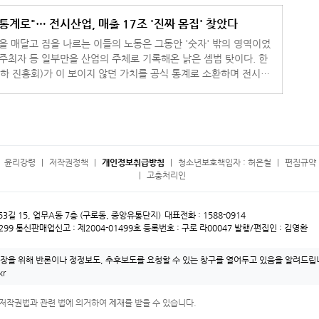
통계로"… 전시산업, 매출 17조 '진짜 몸집' 찾았다
명을 매달고 짐을 나르는 이들의 노동은 그동안 '숫자' 밖의 영역이었
 주최자 등 일부만을 산업의 주체로 기록해온 낡은 셈법 탓이다. 한
 진흥회)가 이 보이지 않던 가치를 공식 통계로 소환하며 전시산
드러냈
윤리강령
저작권정책
개인정보취급방침
청소년보호책임자 : 허은철
편집규약 
고충처리인
 53길 15, 업무A동 7층 (구로동, 중앙유통단지)
대표전화 : 1588-0914
299
통신판매업신고 : 제2004-01499호
등록번호 : 구로 라00047
발행/편집인 : 김영환
보장을 위해 반론이나 정정보도, 추후보도를 요청할 수 있는 창구를 열어두고 있음을 알려드립
kr
저작권법과 관련 법에 의거하여 제재를 받을 수 있습니다.