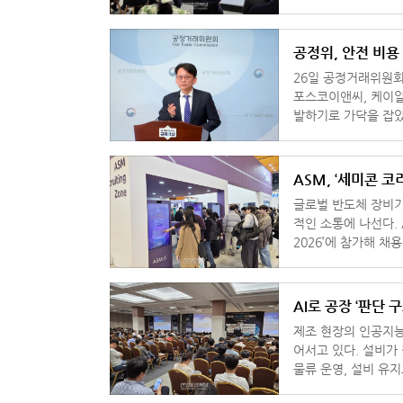
Machine)’을 선보
공정위, 안전 비용
26일 공정거래위원회
포스코이앤씨, 케이알
발하기로 가닥을 잡았
비용을 전가하는 행위
ASM, ‘세미콘 코
글로벌 반도체 장비기
적인 소통에 나선다. ASM은 11일부터 서울 코엑스에서 열리는 ‘세미콘 코리아
2026’에 참가해 
AI로 공장 ‘판단 구
제조 현장의 인공지능
어서고 있다. 설비가
물류 운영, 설비 유
이다. 이 같은 산