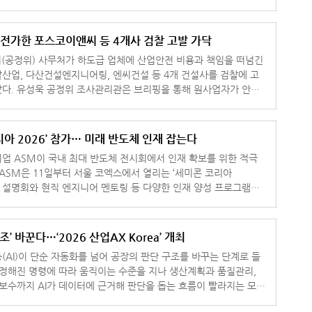
 전가한 포스코이앤씨 등 4개사 검찰 고발 가닥
(공정위) 사무처가 하도급 업체에 산업안전 비용과 책임을 떠넘긴
산업, 다산건설엔지니어링, 엔씨건설 등 4개 건설사를 검찰에 고
다. 유성욱 공정위 조사관리관은 브리핑을 통해 원사업자가 안전
는 하도급 업
리아 2026’ 참가… 미래 반도체 인재 잡는다
업 ASM이 국내 최대 반도체 전시회에서 인재 확보를 위한 적극
채용 설명회와 현직 엔지니어 멘토링 등 다양한 인재 양성 프로그램을
운영한다고 10일 밝혔다. 부스 2층 통
조’ 바꾼다…‘2026 산업AX Korea’ 개최
(AI)이 단순 자동화를 넘어 공장의 판단 구조를 바꾸는 단계로 들
 정해진 명령에 따라 움직이는 수준을 지나 생산계획과 품질관리,
지보수까지 AI가 데이터에 근거해 판단을 돕는 흐름이 빨라지는 모습
업 현장의 변화를