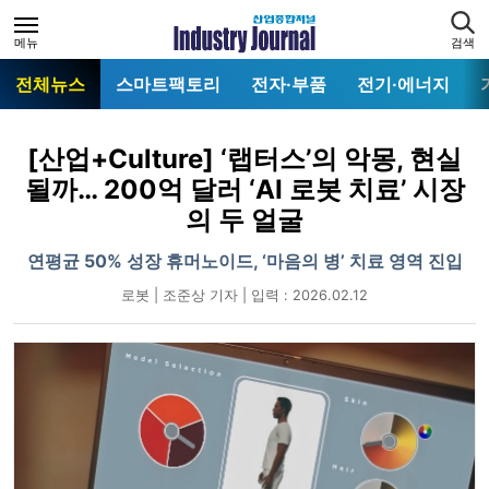
메뉴
검색
전체뉴스
스마트팩토리
전자·부품
전기·에너지
[산업+Culture] ‘랩터스’의 악몽, 현실
될까… 200억 달러 ‘AI 로봇 치료’ 시장
의 두 얼굴
연평균 50% 성장 휴머노이드, ‘마음의 병’ 치료 영역 진입
로봇 | 조준상 기자 | 입력 : 2026.02.12