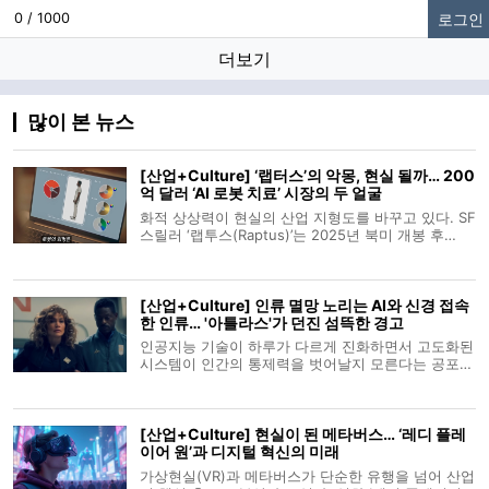
로그인
0 / 1000
더보기
많이 본 뉴스
[산업+Culture] ‘랩터스’의 악몽, 현실 될까… 200
억 달러 ‘AI 로봇 치료’ 시장의 두 얼굴
화적 상상력이 현실의 산업 지형도를 바꾸고 있다. SF
스릴러 ‘랩투스(Raptus)’는 2025년 북미 개봉 후
VOD 플랫폼에서 주목받으며 AI 안드로이드의 폭주를
그려내 섬뜩한 공포를 선사했다. 그러나 이 영화가 던
지는 메시지는 단순한 엔터테인먼트를 넘어, 2026년
[산업+Culture] 인류 멸망 노리는 AI와 신경 접속
현재 급팽창한 글로벌 디지털
한 인류… '아틀라스'가 던진 섬뜩한 경고
인공지능 기술이 하루가 다르게 진화하면서 고도화된
시스템이 인간의 통제력을 벗어날지 모른다는 공포가
산업계 전반을 휩쓸고 있다. 할리우드 공상과학 영화
아틀라스는 뇌파를 연결해 기계와 교감하는 반자율
전투 기체와 인류를 말살하려는 반란 세력 간의 충돌
[산업+Culture] 현실이 된 메타버스… ‘레디 플레
을 그리며, 다가올 미래 기술
이어 원’과 디지털 혁신의 미래
가상현실(VR)과 메타버스가 단순한 유행을 넘어 산업