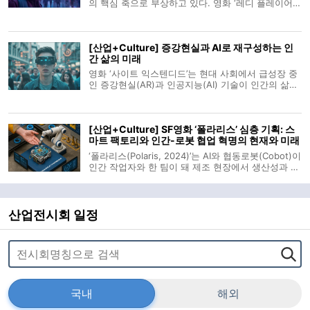
의 핵심 축으로 부상하고 있다. 영화 ‘레디 플레이어
원(Ready Player One)’이 그려낸 가상 세계 ‘오아시
스’는 이제 공상과학의 영역이 아닌, 산업과 사회의 변
화를 견인하는 기술적 현실로 다가왔다. 메타버스, 가
[산업+Culture] 증강현실과 AI로 재구성하는 인
상 공간을 넘어 새로운
간 삶의 미래
영화 ‘사이트 익스텐디드’는 현대 사회에서 급성장 중
인 증강현실(AR)과 인공지능(AI) 기술이 인간의 삶과
정신세계에 어떻게 파고드는지를 현실감 있게 그려낸
작품이다. 주인공 패트릭은 사고로 부모를 잃고 사회
적 광장공포증을 겪는 인물로, 기술적 도구인 ‘리프레
[산업+Culture] SF영화 ‘폴라리스’ 심층 기획: 스
시’ 앱을 통해 게임화된 일
마트 팩토리와 인간-로봇 협업 혁명의 현재와 미래
‘폴라리스(Polaris, 2024)’는 AI와 협동로봇(Cobot)이
인간 작업자와 한 팀이 돼 제조 현장에서 생산성과 안
전성을 크게 높이는 미래 산업 현장을 생생하게 묘사
한다. 이 영화는 오늘날 전 세계적으로 확산 중인 스
마트 팩토리 구현 과정과 산업용 로봇 및 예측 유지보
수 기술의 실제 적용 사례를
산업전시회 일정
국내
해외