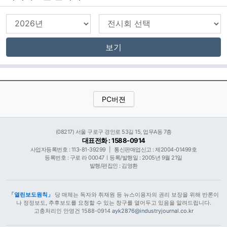
보기
PC버젼
(08217) 서울 구로구 경인로 53길 15, 업무A동 7층
대표전화 : 1588-0914
사업자등록번호 : 113-81-39299
|
통신판매업신고 : 제2004-01499호
등록번호 : 구로 라 00047ㅣ등록/발행일 : 2005년 9월 21일
발행/편집인 : 김영환
「열린보도원칙」
당 매체는 독자와 취재원 등 뉴스이용자의 권리 보장을 위해 반론이
나 정정보도, 추후보도를 요청할 수 있는 창구를 열어두고 있음을 알려드립니다.
고충처리인 안영건 1588-0914
ayk2876@industryjournal.co.kr