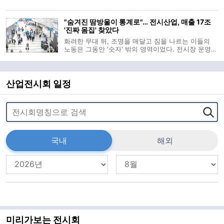
과 품질관리, 물류 운영, 설비 유지보수까지 AI가 데이
터에 근거해 판단을 돕는 흐름이 빨라지는 모습이다.
"숨겨진 땀방울이 통계로"… 전시산업, 매출 17조
이 같은 산업 현장의 변화를
'진짜 몸집' 찾았다
화려한 무대 뒤, 조명을 매달고 짐을 나르는 이들의
노동은 그동안 '숫자' 밖의 영역이었다. 전시장 운영자
와 주최자 등 일부만을 산업의 주체로 기록해온 낡은
셈법 탓이다. 한국전시산업진흥회(이하 진흥회)가 이
보이지 않던 가치를 공식 통계로 소환하며 전시산업
의 '진짜 몸집'을 드러냈
산업전시회 일정
국내
해외
미리가보는 전시회