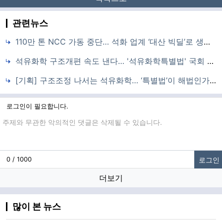
관련뉴스
110만 톤 NCC 가동 중단… 석화 업계 ‘대산 빅딜’로 생존 활로 뚫는다
석유화학 구조개편 속도 낸다… '석유화학특별법' 국회 통과
[기획] 구조조정 나서는 석유화학… ‘특별법’이 해법인가, 면죄부인가
로그인이 필요합니다.
댓글입력
로그인
0 / 1000
더보기
많이 본 뉴스