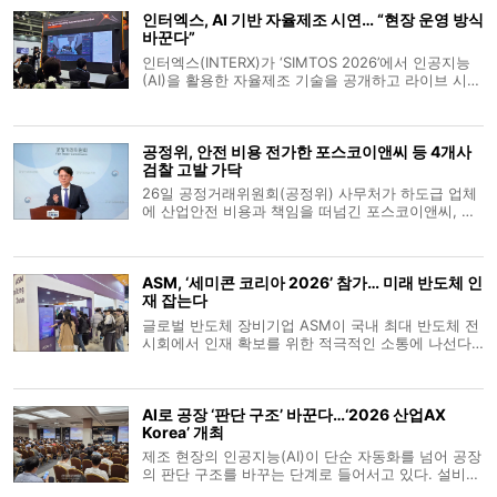
인터엑스, AI 기반 자율제조 시연… “현장 운영 방식
바꾼다”
인터엑스(INTERX)가 ‘SIMTOS 2026’에서 인공지능
(AI)을 활용한 자율제조 기술을 공개하고 라이브 시연
에 나섰다. 회사는 공작기계 발전 단계를 수동·자동화
·정보화를 거쳐 ‘자율화 단계(4세대)’로 보고, 이를 구
현한 ‘완전 자율 머신(Fully Autonomous
공정위, 안전 비용 전가한 포스코이앤씨 등 4개사
Machine)’을 선보
검찰 고발 가닥
26일 공정거래위원회(공정위) 사무처가 하도급 업체
에 산업안전 비용과 책임을 떠넘긴 포스코이앤씨, 케
이알산업, 다산건설엔지니어링, 엔씨건설 등 4개 건
설사를 검찰에 고발하기로 가닥을 잡았다. 유성욱 공
정위 조사관리관은 브리핑을 통해 원사업자가 안전
ASM, ‘세미콘 코리아 2026’ 참가… 미래 반도체 인
비용을 전가하는 행위는 하도급 업
재 잡는다
글로벌 반도체 장비기업 ASM이 국내 최대 반도체 전
시회에서 인재 확보를 위한 적극적인 소통에 나선다.
ASM은 11일부터 서울 코엑스에서 열리는 ‘세미콘 코
리아 2026’에 참가해 채용 설명회와 현직 엔지니어
멘토링 등 다양한 인재 양성 프로그램을 운영한다고
AI로 공장 ‘판단 구조’ 바꾼다…‘2026 산업AX
10일 밝혔다. 부스 2층 통
Korea’ 개최
제조 현장의 인공지능(AI)이 단순 자동화를 넘어 공장
의 판단 구조를 바꾸는 단계로 들어서고 있다. 설비가
정해진 명령에 따라 움직이는 수준을 지나 생산계획