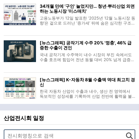
가속화되면서, 오히려 산업 생태계의 허리가 끊어지
34개월 만에 ‘구인’ 늘었지만… 청년·뿌리산업 외면
는 '성장통'이 감지되고 있
하는 노동시장 ‘미스매치’
고용노동부가 12일 발표한 ‘2025년 12월 노동시장 동
향’은 겉으로 드러난 ‘증가세’ 뒤에 숨은 심각한 구조적
불균형을 보여준다. 고용보험 가입자가 완만한 증가
를 기록하고 신규 구인 수요가 34개월 만에 반등했음
에도 불구하고, 구직자들이 체감하는 고용 현장은 여
[뉴스그래픽] 공작기계 수주 20% '껑충', 46% 급
전히 ‘금융위기 수준’의 한
증한 수출이 견인
국내 공작기계 수주액이 내수 시장의 부진 속에서도
수출 호조에 힘입어 전년 동월 대비 20% 넘게 급증했
다. 8월 공작기계 수주액은 2,323억 원으로 전년 동
월 대비 20.7% 늘었다. 이는 내수 수주가 524억 원으
로 24.7% 감소한 반면, 수출 수주가 1,799억 원으로
[뉴스그래픽] K-자동차 8월 수출액 역대 최고치 경
46.4% 급증한 덕분이다. 다
신
한국 자동차 산업이 수출과 내수, 생산 전 영역에서
독보적인 성장세를 기록하며 산업 전반에 활력을 불
어넣었다. 8월 수출액은 역대 같은 기간 중 최고 기록
을 갈아치웠으며 전기차 내수 시장은 이미 지난해 연
간 성적표에 도달한 수준이다. 산업통상자원부 집계
에 따르면 8월 자동차 수출은 전년
산업전시회 일정