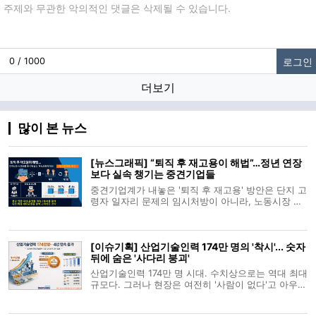
댓글입력
로그인
0 / 1000
더보기
많이 본 뉴스
[뉴스그래픽] “퇴직 후 재고용이 해법”…정년 연장
보다 실속 챙기는 중견기업들
중견기업계가 내놓은 '퇴직 후 재고용' 방안은 단지 고
령자 일자리 문제의 임시처방이 아니라, 노동시장 구
조와 기업 경쟁력 사이에서 실용적 타협점을 찾으려
는 전략적 판단이다. 여기서 말하는 ‘퇴직 후 재고
용’이란, 법적으로 정해진 정년(현재는 60세)을 기준
[이슈기획] 산업기술인력 174만 명의 '착시'... 숫자
으로 일단 근로계약을 종료
뒤에 숨은 '사다리 붕괴'
산업기술인력 174만 명 시대. 수치상으로는 역대 최대
규모다. 그러나 현장은 여전히 '사람이 없다'고 아우성
이다. 늘어난 숫자가 산업 전반의 활력을 의미하지 않
기 때문이다. 첨단 산업과 수도권으로의 쏠림 현상이