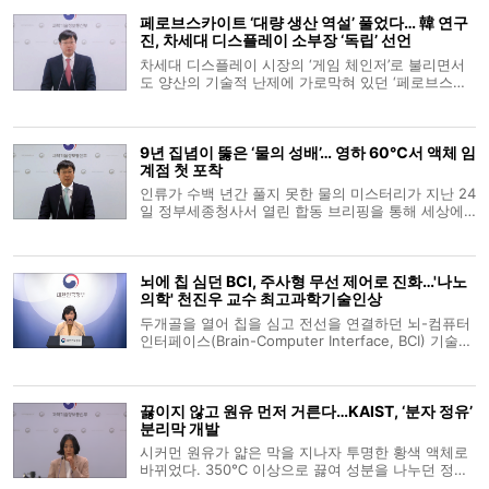
페로브스카이트 ‘대량 생산 역설’ 풀었다… 韓 연구
진, 차세대 디스플레이 소부장 ‘독립’ 선언
차세대 디스플레이 시장의 ‘게임 체인저’로 불리면서
도 양산의 기술적 난제에 가로막혀 있던 ‘페로브스카
이트(Perovskite)’가 상용화의 임계점을 넘었다. 국내
연구진이 기존 고온 공정의 통념을 깬 ‘극저온 합성
법’을 통해 품질 저하 없는 대량 생산 길을 열었기 때
9년 집념이 뚫은 ‘물의 성배’… 영하 60℃서 액체 임
문이다. 이는 단순한 기
계점 첫 포착
인류가 수백 년간 풀지 못한 물의 미스터리가 지난 24
일 정부세종청사서 열린 합동 브리핑을 통해 세상에
공개됐다. 조종영 과학기술정보통신부 기초연구진흥
과장의 소개로 시작된 발표는 김경환 포항공대 교수
의 학술적 증명과 유선주 박사과정생의 현장 목소리
뇌에 칩 심던 BCI, 주사형 무선 제어로 진화…'나노
로 이어지며 물의 근원적 비밀을 입체
의학' 천진우 교수 최고과학기술인상
두개골을 열어 칩을 심고 전선을 연결하던 뇌-컴퓨터
인터페이스(Brain-Computer Interface, BCI) 기술이
주사 한 대와 외부 자기장을 이용한 무선 제어 방식으
로 진화하고 있다. 뇌파의 전기 신호를 읽어내는 데
머물렀던 뇌과학의 한계를 넘어, 나노 입자를 통해 특
끓이지 않고 원유 먼저 거른다…KAIST, ‘분자 정유’
정 뇌세포에 직접 명령을 내리는
분리막 개발
시커먼 원유가 얇은 막을 지나자 투명한 황색 액체로
바뀌었다. 350℃ 이상으로 끓여 성분을 나누던 정유
공정에서 가장 에너지를 많이 쓰는 단계를 줄일 수 있