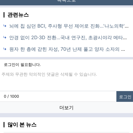
관련뉴스
뇌에 칩 심던 BCI, 주사형 무선 제어로 진화…'나노의학' 천진우 교수 최고과학기술인상
안경 없이 2D·3D 전환…국내 연구진, 초광시야각 메타렌즈 디스플레이 세계 첫 구현
원자 한 층에 갇힌 자성, 70년 난제 풀고 양자 소자의 새 길을 열다
로그인이 필요합니다.
댓글입력
로그인
0 / 1000
더보기
많이 본 뉴스