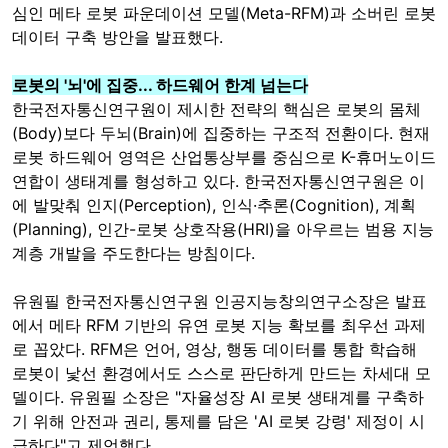
심인 메타 로봇 파운데이션 모델(Meta-RFM)과 소버린 로봇
데이터 구축 방안을 발표했다.
로봇의 '뇌'에 집중... 하드웨어 한계 넘는다
한국전자통신연구원이 제시한 전략의 핵심은 로봇의 몸체
(Body)보다 두뇌(Brain)에 집중하는 구조적 전환이다. 현재
로봇 하드웨어 영역은 산업통상부를 중심으로 K-휴머노이드
연합이 생태계를 형성하고 있다. 한국전자통신연구원은 이
에 발맞춰 인지(Perception), 인식·추론(Cognition), 계획
(Planning), 인간-로봇 상호작용(HRI)을 아우르는 범용 지능
계층 개발을 주도한다는 방침이다.
유원필 한국전자통신연구원 인공지능창의연구소장은 발표
에서 메타 RFM 기반의 유연 로봇 지능 확보를 최우선 과제
로 꼽았다. RFM은 언어, 영상, 행동 데이터를 통합 학습해
로봇이 낯선 환경에서도 스스로 판단하게 만드는 차세대 모
델이다. 유원필 소장은 "자율성장 AI 로봇 생태계를 구축하
기 위해 안전과 권리, 통제를 담은 'AI 로봇 강령' 제정이 시
급하다"고 제언했다.