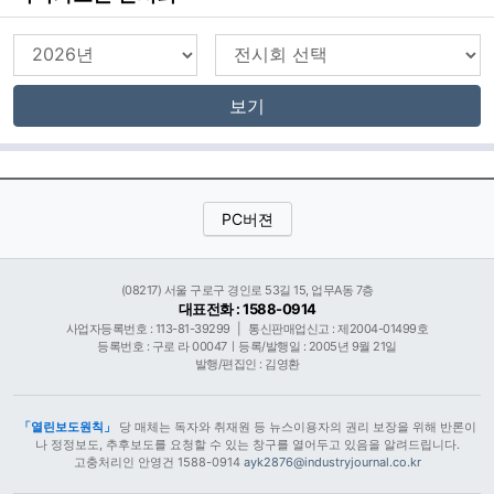
보기
PC버젼
(08217) 서울 구로구 경인로 53길 15, 업무A동 7층
대표전화 : 1588-0914
사업자등록번호 : 113-81-39299
|
통신판매업신고 : 제2004-01499호
등록번호 : 구로 라 00047ㅣ등록/발행일 : 2005년 9월 21일
발행/편집인 : 김영환
「열린보도원칙」
당 매체는 독자와 취재원 등 뉴스이용자의 권리 보장을 위해 반론이
나 정정보도, 추후보도를 요청할 수 있는 창구를 열어두고 있음을 알려드립니다.
고충처리인 안영건 1588-0914
ayk2876@industryjournal.co.kr