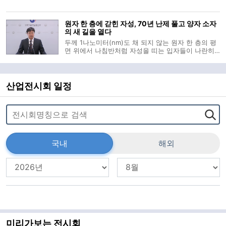
다는 가능성이 국내 연구진에 의해 제시됐다. 원유 전
체를 곧바로 증류탑에 넣는 대신, 상온에서 나프타·등
원자 한 층에 갇힌 자성, 70년 난제 풀고 양자 소자
유 같은 가벼운 성분을 먼저
의 새 길을 열다
두께 1나노미터(nm)도 채 되지 않는 원자 한 층의 평
면 위에서 나침반처럼 자성을 띠는 입자들이 나란히
정렬한다. 수많은 원자가 입체적으로 쌓여야만 유지
되던 자석의 성질이 극한의 2차원 평면에서 구현되는
순간이다. 과학기술정보통신부는 20일 오전 박제근
서울대학교 물리천문학부 교수 연구
산업전시회 일정
국내
해외
미리가보는 전시회