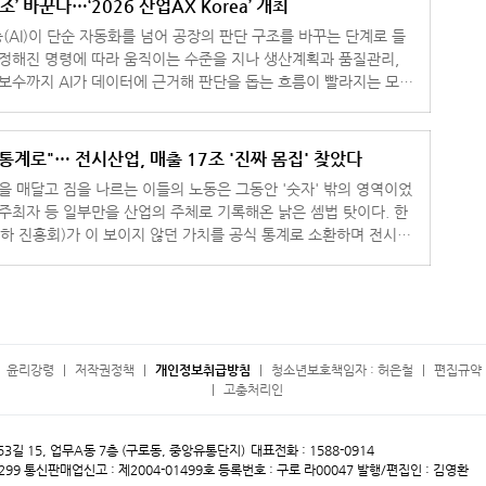
조’ 바꾼다…‘2026 산업AX Korea’ 개최
(AI)이 단순 자동화를 넘어 공장의 판단 구조를 바꾸는 단계로 들
 정해진 명령에 따라 움직이는 수준을 지나 생산계획과 품질관리,
지보수까지 AI가 데이터에 근거해 판단을 돕는 흐름이 빨라지는 모습
업 현장의 변화를
통계로"… 전시산업, 매출 17조 '진짜 몸집' 찾았다
명을 매달고 짐을 나르는 이들의 노동은 그동안 '숫자' 밖의 영역이었
 주최자 등 일부만을 산업의 주체로 기록해온 낡은 셈법 탓이다. 한
 진흥회)가 이 보이지 않던 가치를 공식 통계로 소환하며 전시산
드러냈
윤리강령
저작권정책
개인정보취급방침
청소년보호책임자 : 허은철
편집규약 
고충처리인
 53길 15, 업무A동 7층 (구로동, 중앙유통단지)
대표전화 : 1588-0914
299
통신판매업신고 : 제2004-01499호
등록번호 : 구로 라00047
발행/편집인 : 김영환