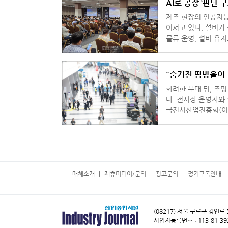
AI로 공장 ‘판단 구
제조 현장의 인공지능
어서고 있다. 설비가
물류 운영, 설비 유
이다. 이 같은 산
"숨겨진 땀방울이 
화려한 무대 뒤, 조
다. 전시장 운영자와
국전시산업진흥회(이하
업의 '진짜 몸집'을 
매체소개
제휴미디어/문의
광고문의
정기구독안내
(08217) 서울 구로구 경인로
사업자등록번호 : 113-81-39