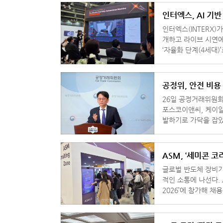
인터엑스, AI 기
인터엑스(INTERX)가
개하고 라이브 시연에 나섰다. 회사는 공작기계 발전 단계를
‘자율화 단계(4세대)’로
Machine)’을 선보
공정위, 안전 비용
26일 공정거래위원회
포스코이앤씨, 케이알
발하기로 가닥을 잡았
비용을 전가하는 행위
ASM, ‘세미콘 코
글로벌 반도체 장비기
적인 소통에 나선다. ASM은 11일부터 서울 코엑스에서 열리는 ‘세미콘 코리아
2026’에 참가해 