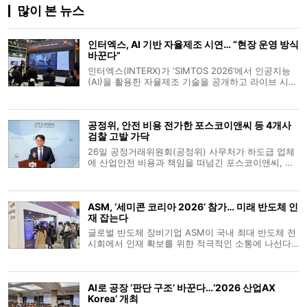
많이 본 뉴스
인터엑스, AI 기반 자율제조 시연… “현장 운영 방식
바꾼다”
인터엑스(INTERX)가 ‘SIMTOS 2026’에서 인공지능
(AI)을 활용한 자율제조 기술을 공개하고 라이브 시연
에 나섰다. 회사는 공작기계 발전 단계를 수동·자동화
·정보화를 거쳐 ‘자율화 단계(4세대)’로 보고, 이를 구
현한 ‘완전 자율 머신(Fully Autonomous
공정위, 안전 비용 전가한 포스코이앤씨 등 4개사
Machine)’을 선보
검찰 고발 가닥
26일 공정거래위원회(공정위) 사무처가 하도급 업체
에 산업안전 비용과 책임을 떠넘긴 포스코이앤씨, 케
이알산업, 다산건설엔지니어링, 엔씨건설 등 4개 건
설사를 검찰에 고발하기로 가닥을 잡았다. 유성욱 공
정위 조사관리관은 브리핑을 통해 원사업자가 안전
ASM, ‘세미콘 코리아 2026’ 참가… 미래 반도체 인
비용을 전가하는 행위는 하도급 업
재 잡는다
글로벌 반도체 장비기업 ASM이 국내 최대 반도체 전
시회에서 인재 확보를 위한 적극적인 소통에 나선다.
ASM은 11일부터 서울 코엑스에서 열리는 ‘세미콘 코
리아 2026’에 참가해 채용 설명회와 현직 엔지니어
멘토링 등 다양한 인재 양성 프로그램을 운영한다고
AI로 공장 ‘판단 구조’ 바꾼다…‘2026 산업AX
10일 밝혔다. 부스 2층 통
Korea’ 개최