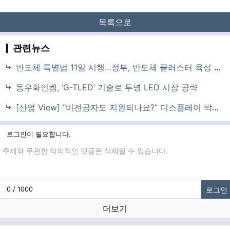
목록으로
관련뉴스
반도체 특별법 11일 시행…정부, 반도체 클러스터 육성 본격화
동우화인켐, ‘G-TLED’ 기술로 투명 LED 시장 공략
[산업 View] “비전공자도 지원되나요?” 디스플레이 박람회에 몰린 청년들
로그인이 필요합니다.
댓글입력
로그인
0 / 1000
더보기