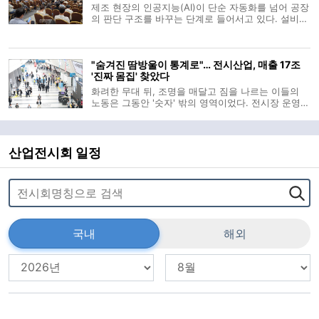
제조 현장의 인공지능(AI)이 단순 자동화를 넘어 공장
의 판단 구조를 바꾸는 단계로 들어서고 있다. 설비가
정해진 명령에 따라 움직이는 수준을 지나 생산계획
과 품질관리, 물류 운영, 설비 유지보수까지 AI가 데이
터에 근거해 판단을 돕는 흐름이 빨라지는 모습이다.
"숨겨진 땀방울이 통계로"… 전시산업, 매출 17조
이 같은 산업 현장의 변화를
'진짜 몸집' 찾았다
화려한 무대 뒤, 조명을 매달고 짐을 나르는 이들의
노동은 그동안 '숫자' 밖의 영역이었다. 전시장 운영자
와 주최자 등 일부만을 산업의 주체로 기록해온 낡은
셈법 탓이다. 한국전시산업진흥회(이하 진흥회)가 이
보이지 않던 가치를 공식 통계로 소환하며 전시산업
의 '진짜 몸집'을 드러냈
산업전시회 일정
국내
해외