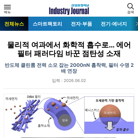
메뉴
검색
전체뉴스
스마트팩토리
전자·부품
전기·에너지
물리적 여과에서 화학적 흡수로… 에어
필터 패러다임 바꾼 점탄성 소재
반도체 클린룸 전력 소모 잡는 2000nN 흡착력, 필터 수명 2
배 연장
입력 : 2026.06.02