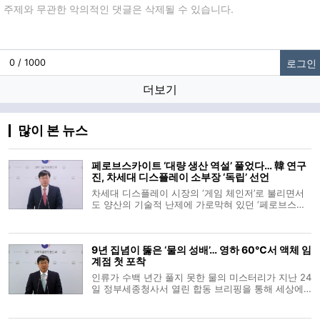
댓글입력
로그인
0 / 1000
더보기
많이 본 뉴스
페로브스카이트 ‘대량 생산 역설’ 풀었다… 韓 연구
진, 차세대 디스플레이 소부장 ‘독립’ 선언
차세대 디스플레이 시장의 ‘게임 체인저’로 불리면서
도 양산의 기술적 난제에 가로막혀 있던 ‘페로브스카
이트(Perovskite)’가 상용화의 임계점을 넘었다. 국내
연구진이 기존 고온 공정의 통념을 깬 ‘극저온 합성
법’을 통해 품질 저하 없는 대량 생산 길을 열었기 때
9년 집념이 뚫은 ‘물의 성배’… 영하 60℃서 액체 임
문이다. 이는 단순한 기
계점 첫 포착
인류가 수백 년간 풀지 못한 물의 미스터리가 지난 24
일 정부세종청사서 열린 합동 브리핑을 통해 세상에
공개됐다. 조종영 과학기술정보통신부 기초연구진흥
과장의 소개로 시작된 발표는 김경환 포항공대 교수