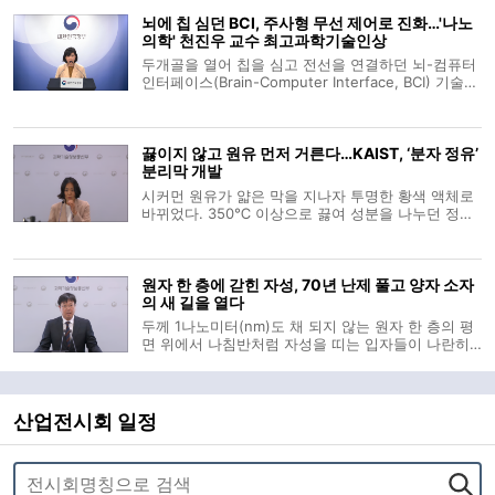
의 학술적 증명과 유선주 박사과정생의 현장 목소리
뇌에 칩 심던 BCI, 주사형 무선 제어로 진화…'나노
로 이어지며 물의 근원적 비밀을 입체
의학' 천진우 교수 최고과학기술인상
두개골을 열어 칩을 심고 전선을 연결하던 뇌-컴퓨터
인터페이스(Brain-Computer Interface, BCI) 기술이
주사 한 대와 외부 자기장을 이용한 무선 제어 방식으
로 진화하고 있다. 뇌파의 전기 신호를 읽어내는 데
머물렀던 뇌과학의 한계를 넘어, 나노 입자를 통해 특
끓이지 않고 원유 먼저 거른다…KAIST, ‘분자 정유’
정 뇌세포에 직접 명령을 내리는
분리막 개발
시커먼 원유가 얇은 막을 지나자 투명한 황색 액체로
바뀌었다. 350℃ 이상으로 끓여 성분을 나누던 정유
공정에서 가장 에너지를 많이 쓰는 단계를 줄일 수 있
다는 가능성이 국내 연구진에 의해 제시됐다. 원유 전
체를 곧바로 증류탑에 넣는 대신, 상온에서 나프타·등
원자 한 층에 갇힌 자성, 70년 난제 풀고 양자 소자
유 같은 가벼운 성분을 먼저
의 새 길을 열다
두께 1나노미터(nm)도 채 되지 않는 원자 한 층의 평
면 위에서 나침반처럼 자성을 띠는 입자들이 나란히
정렬한다. 수많은 원자가 입체적으로 쌓여야만 유지
되던 자석의 성질이 극한의 2차원 평면에서 구현되는
순간이다. 과학기술정보통신부는 20일 오전 박제근
서울대학교 물리천문학부 교수 연구
산업전시회 일정