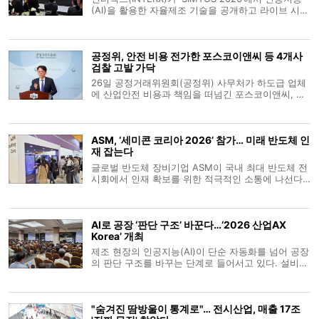
(AI)을 활용한 자율제조 기술을 공개하고 라이브 시연
에 나섰다. 회사는 공작기계 발전 단계를 수동·자동화
·정보화를 거쳐 ‘자율화 단계(4세대)’로 보고, 이를 구
현한 ‘완전 자율 머신(Fully Autonomous
공정위, 안전 비용 전가한 포스코이앤씨 등 4개사
Machine)’을 선보
검찰 고발 가닥
26일 공정거래위원회(공정위) 사무처가 하도급 업체
에 산업안전 비용과 책임을 떠넘긴 포스코이앤씨, 케
이알산업, 다산건설엔지니어링, 엔씨건설 등 4개 건
설사를 검찰에 고발하기로 가닥을 잡았다. 유성욱 공
정위 조사관리관은 브리핑을 통해 원사업자가 안전
ASM, ‘세미콘 코리아 2026’ 참가… 미래 반도체 인
비용을 전가하는 행위는 하도급 업
재 잡는다
글로벌 반도체 장비기업 ASM이 국내 최대 반도체 전
시회에서 인재 확보를 위한 적극적인 소통에 나선다.
ASM은 11일부터 서울 코엑스에서 열리는 ‘세미콘 코
리아 2026’에 참가해 채용 설명회와 현직 엔지니어
멘토링 등 다양한 인재 양성 프로그램을 운영한다고
AI로 공장 ‘판단 구조’ 바꾼다…‘2026 산업AX
10일 밝혔다. 부스 2층 통
Korea’ 개최
제조 현장의 인공지능(AI)이 단순 자동화를 넘어 공장
의 판단 구조를 바꾸는 단계로 들어서고 있다. 설비가
정해진 명령에 따라 움직이는 수준을 지나 생산계획
과 품질관리, 물류 운영, 설비 유지보수까지 AI가 데이
터에 근거해 판단을 돕는 흐름이 빨라지는 모습이다.
"숨겨진 땀방울이 통계로"… 전시산업, 매출 17조
이 같은 산업 현장의 변화를