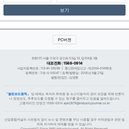
보기
PC버젼
(08217) 서울 구로구 경인로 53길 15, 업무A동 7층
대표전화 : 1588-0914
사업자등록번호 : 113-81-39299
|
통신판매업신고 : 제2004-01499호
등록번호 : 구로 라 00047ㅣ등록/발행일 : 2005년 9월 21일
발행/편집인 : 김영환
「열린보도원칙」
당 매체는 독자와 취재원 등 뉴스이용자의 권리 보장을 위해 반론이
나 정정보도, 추후보도를 요청할 수 있는 창구를 열어두고 있음을 알려드립니다.
고충처리인 안영건 1588-0914
ayk2876@industryjournal.co.kr
산업종합저널의 사전동의 없이 뉴스 및 콘텐츠를 무단 사용할 경우 저작권법과 관련 법
적에 의거하여 제재를 받을 수 있습니다.
Copyrightⓒ Since 1991 Industryjournal. All Right Reserved.