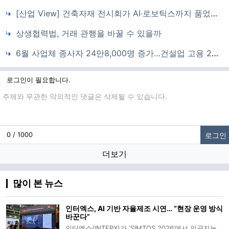
[산업 View] 건축자재 전시회가 AI·로보틱스까지 품었다…코리아빌드위크 개막
상생협력법, 거래 관행을 바꿀 수 있을까
6월 사업체 종사자 24만8,000명 증가…건설업 고용 24개월 만에 반등
로그인이 필요합니다.
댓글입력
로그인
0 / 1000
더보기
많이 본 뉴스
인터엑스, AI 기반 자율제조 시연… “현장 운영 방식
바꾼다”
인터엑스(INTERX)가 ‘SIMTOS 2026’에서 인공지능