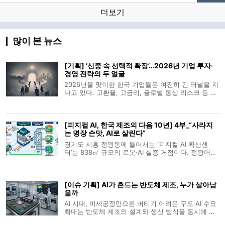
더보기
많이 본 뉴스
[기획] ‘신중 속 선택적 확장’…2026년 기업 투자·
경영 전략의 두 얼굴
2026년을 맞이한 한국 기업들은 여전히 긴 터널을 지
나고 있다. 고환율, 고금리, 글로벌 통상 리스크 등 대
외 불확실성이 지속되는 가운데, 기업들은 ‘확장’보다
는 ‘유지’, ‘보수’보다는 ‘선택적 전진’을 택했다. 그러나
모든 기업이 움츠러든 것은 아니다. 산업별·기업규모
[피지컬 AI, 한국 제조의 다음 10년] 4부_“사라지
별로 온도차가
는 명장 손맛, AI로 살린다”
경기도 시흥 정왕동에 들어서는 ‘피지컬 AI 확산센
터’는 838㎡ 규모의 로봇·AI 실증 거점이다. 정왕어울
림센터 5층 경기시흥 AI 혁신센터 내에 조성되며, 반
월·시화 국가산단과 시흥스마트허브를 배후로 제조·
물류 기업의 공정 데이터를 수집하고 로봇·AI를 실제
[이슈 기획] AI가 흔드는 반도체 제조, 누가 살아남
산업 현장과 유사한 조건에서 시험
을까
AI 시대, 미세공정만으론 버티기 어려운 구도 AI 수요
확대는 반도체 제조의 설계와 생산 방식을 동시에 바
꾸고 있다. 2010년대 후반까지만 해도 전공정과 후공