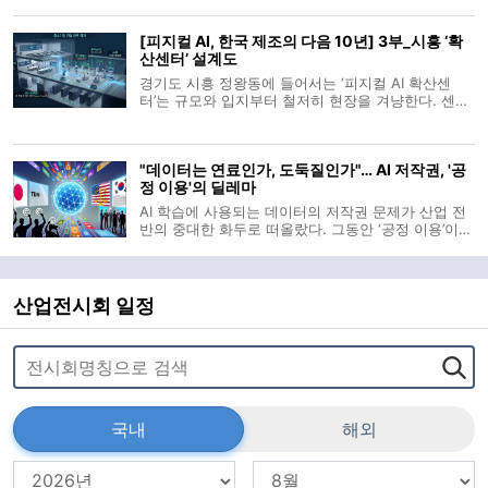
정이 비교적 분리된 분업 구조를 유지했지만, 이제는
칩 성능을 끌어올리기 위해 공정 전 단계가 긴밀하게
[피지컬 AI, 한국 제조의 다음 10년] 3부_시흥 ‘확
연결되는 방향으로 이동하고
산센터’ 설계도
경기도 시흥 정왕동에 들어서는 ‘피지컬 AI 확산센
터’는 규모와 입지부터 철저히 현장을 겨냥한다. 센터
는 정왕어울림센터 5층 경기시흥 AI 혁신센터 내 전용
면적 838㎡ 규모로 조성되며 로봇과 AI를 실제 공정
과 유사한 조건서 시험하는 실증 공간으로 운영된다.
"데이터는 연료인가, 도둑질인가"… AI 저작권, '공
1월 말부터 한 달간 진행된 입
정 이용'의 딜레마
AI 학습에 사용되는 데이터의 저작권 문제가 산업 전
반의 중대한 화두로 떠올랐다. 그동안 ‘공정 이용’이라
는 이름 아래 포장되어온 관행이 기술의 확산 속에서
더 이상 용인되지 않으리라는 사실은 AI 기업들과 콘
텐츠 제작자 양측 모두에게 시급한 판단을 요구한다.
특히 한국은 주요국과 달
산업전시회 일정
국내
해외