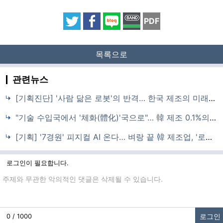
PDF
목록으로
관련뉴스
[기획진단] '사람 닮은 로봇'의 반격… 한국 제조의 미래인가, 신기루인가
"기술 수입국에서 '체화(體化)'국으로"… 韓 제조 0.1%의 반란 '피지컬 AI'
[기획] '7경원' 피지컬 AI 온다… 벼랑 끝 韓 제조업, '로봇 두뇌' 달고 생존할까
로그인이 필요합니다.
댓글입력
로그인
0 / 1000