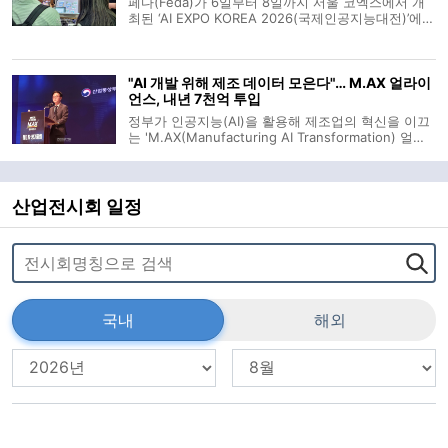
페다(Feda)가 6일부터 8일까지 서울 코엑스에서 개
최된 ‘AI EXPO KOREA 2026(국제인공지능대전)’에
참가해 자율운영 AI 에이전트 SaaS 솔루션인 ‘에이전
트그라운드(AgentGround)’를 선보였다. 에이전트그
라운드는 단순한 텍스트 기반의 챗봇을 넘어, 복수의
"AI 개발 위해 제조 데이터 모은다"… M.AX 얼라이
AI 에이전트가 가상의 조직처럼 협업
언스, 내년 7천억 투입
정부가 인공지능(AI)을 활용해 제조업의 혁신을 이끄
는 'M.AX(Manufacturing AI Transformation) 얼라
이언스'에 내년에만 7,000억 원의 예산을 투입한다.
개별 기업이 독자적으로 확보하기 어려운 제조 데이
터를 공유하고, 업종별 AI 모델과 전용 반도체를 개발
해 산업 경쟁력을 끌어올린다는 구상이다
산업전시회 일정
국내
해외