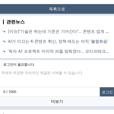
목록으로
관련뉴스
[이슈]“기술은 뛰는데 기준은 기어간다”… 콘텐츠 업계 덮친 ‘회색지대’의 딜레마
AI가 이끄는 K-콘텐츠 혁신, 정책·제도는 아직 ‘불협화음’
‘독자 AI’ 프로젝트 마지막 퍼즐 맞춰졌다… 모티프테크놀로지스 합류, 4파전 ‘진검승부’
로그인이 필요합니다.
댓글입력
로그인
0 / 1000
더보기