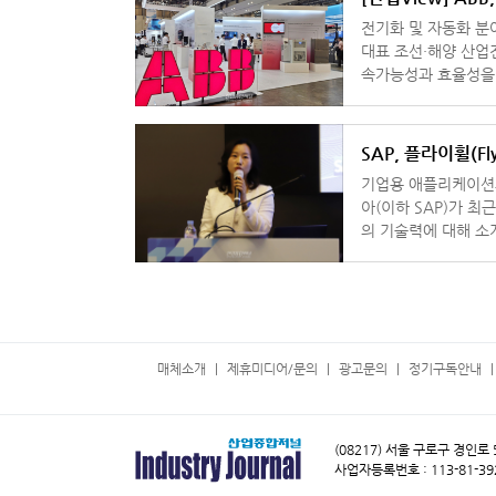
전기화 및 자동화 분
대표 조선·해양 산업전 
속가능성과 효율성을 높이는 혁신
리는 전시에서 ‘해양 
SAP, 플라이휠(F
기업용 애플리케이션과
아(이하 SAP)가 최
의 기술력에 대해 소개하고 향후 지향
은 최근 여의도에서 
매체소개
제휴미디어/문의
광고문의
정기구독안내
(08217) 서울 구로구 경인로
사업자등록번호 : 113-81-39