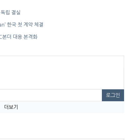
술 독립 결실
n’ 한국 첫 계약 체결
C본더 대응 본격화
로그인
더보기