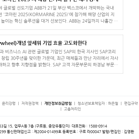
야 글로벌 선도기업 ABB가 21일 부산 벡스코에서 개막하는 국내
'코마린 2025(KORMARINE 2025)'에 참가해 해양 산업의 지
 솔루션을 대거 선보인다. ABB는 24일까지 나흘간 열
산업의 전기화(Mari
lywheel)개념 앞세워 기업 효율 고도화한다
 비즈니스 AI 관련 글로벌 기업인 SAP의 한국 지사인 SAP코리
근 창립 30주년을 맞이한 가운데, 최근 매체들과 만난 자리에서 자사
점을 밝혔다. SAP 고객 자문부문의 하경남 부문장
열린 SAP코리아 창
윤리강령
저작권정책
개인정보취급방침
청소년보호책임자 : 허은철
편집규약 
고충처리인
 53길 15, 업무A동 7층 (구로동, 중앙유통단지)
대표전화 : 1588-0914
299
통신판매업신고 : 제2004-01499호
등록번호 : 구로 라00047
발행/편집인 : 김영환