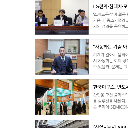
LG전자·현대차·포
‘스마트공장’이 최근
가운데, 중소기업의 
지의 성과를 공유하고 향후
‘민생경제와 혁신성장
“자동화는 기술 아
기계가 알아서 움직이
서 자동화는 이미 상
수 있을까. 문제는 
냐에 있다. 여전
한국이구스, 반도체
산업용 모션 플라스틱
동 솔루션을 내놨다. 한국이구스는 11일부터 13일까지 서울 코엑스에서 열리는 ‘세미
콘 코리아(SEMICON
[산업View] AB