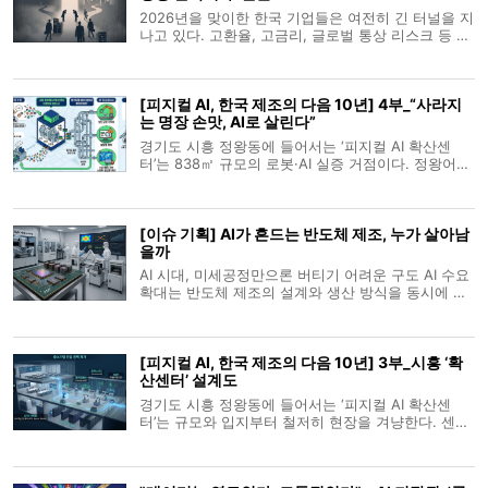
2026년을 맞이한 한국 기업들은 여전히 긴 터널을 지
나고 있다. 고환율, 고금리, 글로벌 통상 리스크 등 대
외 불확실성이 지속되는 가운데, 기업들은 ‘확장’보다
는 ‘유지’, ‘보수’보다는 ‘선택적 전진’을 택했다. 그러나
모든 기업이 움츠러든 것은 아니다. 산업별·기업규모
[피지컬 AI, 한국 제조의 다음 10년] 4부_“사라지
별로 온도차가
는 명장 손맛, AI로 살린다”
경기도 시흥 정왕동에 들어서는 ‘피지컬 AI 확산센
터’는 838㎡ 규모의 로봇·AI 실증 거점이다. 정왕어울
림센터 5층 경기시흥 AI 혁신센터 내에 조성되며, 반
월·시화 국가산단과 시흥스마트허브를 배후로 제조·
물류 기업의 공정 데이터를 수집하고 로봇·AI를 실제
[이슈 기획] AI가 흔드는 반도체 제조, 누가 살아남
산업 현장과 유사한 조건에서 시험
을까
AI 시대, 미세공정만으론 버티기 어려운 구도 AI 수요
확대는 반도체 제조의 설계와 생산 방식을 동시에 바
꾸고 있다. 2010년대 후반까지만 해도 전공정과 후공
정이 비교적 분리된 분업 구조를 유지했지만, 이제는
칩 성능을 끌어올리기 위해 공정 전 단계가 긴밀하게
[피지컬 AI, 한국 제조의 다음 10년] 3부_시흥 ‘확
연결되는 방향으로 이동하고
산센터’ 설계도
경기도 시흥 정왕동에 들어서는 ‘피지컬 AI 확산센
터’는 규모와 입지부터 철저히 현장을 겨냥한다. 센터
는 정왕어울림센터 5층 경기시흥 AI 혁신센터 내 전용
면적 838㎡ 규모로 조성되며 로봇과 AI를 실제 공정
과 유사한 조건서 시험하는 실증 공간으로 운영된다.