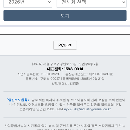
보기
PC버젼
(08217) 서울 구로구 경인로 53길 15, 업무A동 7층
대표전화 : 1588-0914
사업자등록번호 : 113-81-39299
|
통신판매업신고 : 제2004-01499호
등록번호 : 구로 라 00047ㅣ등록/발행일 : 2005년 9월 21일
발행/편집인 : 김영환
「열린보도원칙」
당 매체는 독자와 취재원 등 뉴스이용자의 권리 보장을 위해 반론이
나 정정보도, 추후보도를 요청할 수 있는 창구를 열어두고 있음을 알려드립니다.
고충처리인 안영건 1588-0914
ayk2876@industryjournal.co.kr
산업종합저널의 사전동의 없이 뉴스 및 콘텐츠를 무단 사용할 경우 저작권법과 관련 법