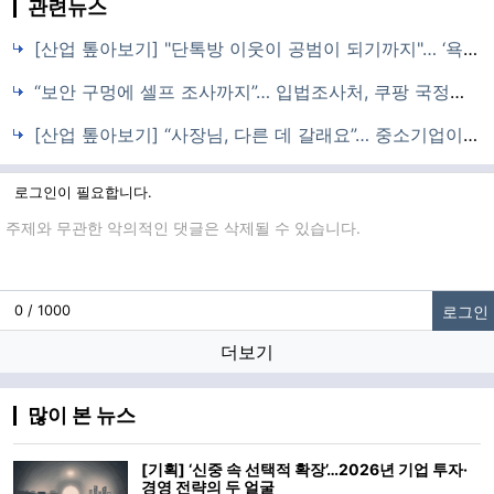
관련뉴스
[산업 톺아보기] "단톡방 이웃이 공범이 되기까지"… ‘욕망의 카르텔’을 향한 선전포고
“보안 구멍에 셀프 조사까지”… 입법조사처, 쿠팡 국정조사 ‘현미경 검증’ 예고
[산업 톺아보기] “사장님, 다른 데 갈래요”… 중소기업이 흔들리고 있다
로그인이 필요합니다.
댓글입력
로그인
0 / 1000
더보기
많이 본 뉴스
[기획] ‘신중 속 선택적 확장’…2026년 기업 투자·
경영 전략의 두 얼굴