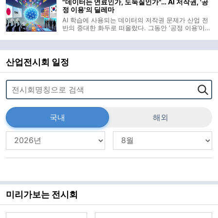
"데이터는 연료인가, 도둑질인가"… AI 저작권, '공
1월 말부터 한 달간 진행된 입
정 이용'의 딜레마
AI 학습에 사용되는 데이터의 저작권 문제가 산업 전
반의 중대한 화두로 떠올랐다. 그동안 ‘공정 이용’이라
는 이름 아래 포장되어온 관행이 기술의 확산 속에서
더 이상 용인되지 않으리라는 사실은 AI 기업들과 콘
텐츠 제작자 양측 모두에게 시급한 판단을 요구한다.
특히 한국은 주요국과 달
산업전시회 일정
국내
해외
미리가보는 전시회