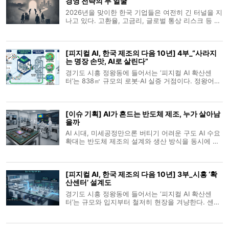
경영 전략의 두 얼굴
2026년을 맞이한 한국 기업들은 여전히 긴 터널을 지
나고 있다. 고환율, 고금리, 글로벌 통상 리스크 등 대
외 불확실성이 지속되는 가운데, 기업들은 ‘확장’보다
는 ‘유지’, ‘보수’보다는 ‘선택적 전진’을 택했다. 그러나
모든 기업이 움츠러든 것은 아니다. 산업별·기업규모
[피지컬 AI, 한국 제조의 다음 10년] 4부_“사라지
별로 온도차가
는 명장 손맛, AI로 살린다”
경기도 시흥 정왕동에 들어서는 ‘피지컬 AI 확산센
터’는 838㎡ 규모의 로봇·AI 실증 거점이다. 정왕어울
림센터 5층 경기시흥 AI 혁신센터 내에 조성되며, 반
월·시화 국가산단과 시흥스마트허브를 배후로 제조·
물류 기업의 공정 데이터를 수집하고 로봇·AI를 실제
[이슈 기획] AI가 흔드는 반도체 제조, 누가 살아남
산업 현장과 유사한 조건에서 시험
을까
AI 시대, 미세공정만으론 버티기 어려운 구도 AI 수요
확대는 반도체 제조의 설계와 생산 방식을 동시에 바
꾸고 있다. 2010년대 후반까지만 해도 전공정과 후공
정이 비교적 분리된 분업 구조를 유지했지만, 이제는
칩 성능을 끌어올리기 위해 공정 전 단계가 긴밀하게
[피지컬 AI, 한국 제조의 다음 10년] 3부_시흥 ‘확
연결되는 방향으로 이동하고
산센터’ 설계도
경기도 시흥 정왕동에 들어서는 ‘피지컬 AI 확산센
터’는 규모와 입지부터 철저히 현장을 겨냥한다. 센터
는 정왕어울림센터 5층 경기시흥 AI 혁신센터 내 전용
면적 838㎡ 규모로 조성되며 로봇과 AI를 실제 공정
과 유사한 조건서 시험하는 실증 공간으로 운영된다.