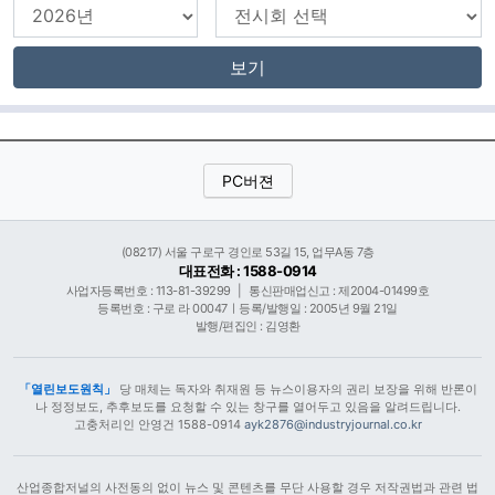
보기
PC버젼
(08217) 서울 구로구 경인로 53길 15, 업무A동 7층
대표전화 : 1588-0914
사업자등록번호 : 113-81-39299
|
통신판매업신고 : 제2004-01499호
등록번호 : 구로 라 00047ㅣ등록/발행일 : 2005년 9월 21일
발행/편집인 : 김영환
「열린보도원칙」
당 매체는 독자와 취재원 등 뉴스이용자의 권리 보장을 위해 반론이
나 정정보도, 추후보도를 요청할 수 있는 창구를 열어두고 있음을 알려드립니다.
고충처리인 안영건 1588-0914
ayk2876@industryjournal.co.kr
산업종합저널의 사전동의 없이 뉴스 및 콘텐츠를 무단 사용할 경우 저작권법과 관련 법