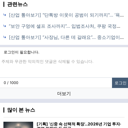
관련뉴스
[산업 톺아보기] "단톡방 이웃이 공범이 되기까지"… ‘욕망의 카르텔’을 향한 선전포고
“보안 구멍에 셀프 조사까지”… 입법조사처, 쿠팡 국정조사 ‘현미경 검증’ 예고
[산업 톺아보기] “사장님, 다른 데 갈래요”… 중소기업이 흔들리고 있다
로그인이 필요합니다.
댓글입력
로그인
0 / 1000
더보기
많이 본 뉴스
[기획] ‘신중 속 선택적 확장’…2026년 기업 투자·