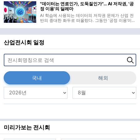
"데이터는 연료인가, 도둑질인가"… AI 저작권, '공
1월 말부터 한 달간 진행된 입
정 이용'의 딜레마
AI 학습에 사용되는 데이터의 저작권 문제가 산업 전
반의 중대한 화두로 떠올랐다. 그동안 ‘공정 이용’이라
는 이름 아래 포장되어온 관행이 기술의 확산 속에서
더 이상 용인되지 않으리라는 사실은 AI 기업들과 콘
텐츠 제작자 양측 모두에게 시급한 판단을 요구한다.
특히 한국은 주요국과 달
산업전시회 일정
국내
해외
미리가보는 전시회