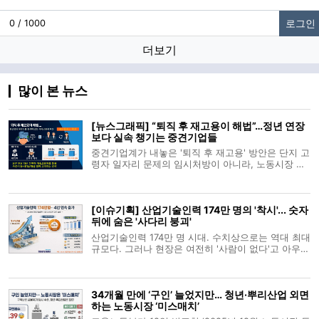
로그인
0 / 1000
더보기
많이 본 뉴스
[뉴스그래픽] “퇴직 후 재고용이 해법”…정년 연장
보다 실속 챙기는 중견기업들
중견기업계가 내놓은 '퇴직 후 재고용' 방안은 단지 고
령자 일자리 문제의 임시처방이 아니라, 노동시장 구
조와 기업 경쟁력 사이에서 실용적 타협점을 찾으려
는 전략적 판단이다. 여기서 말하는 ‘퇴직 후 재고
용’이란, 법적으로 정해진 정년(현재는 60세)을 기준
[이슈기획] 산업기술인력 174만 명의 '착시'... 숫자
으로 일단 근로계약을 종료
뒤에 숨은 '사다리 붕괴'
산업기술인력 174만 명 시대. 수치상으로는 역대 최대
규모다. 그러나 현장은 여전히 '사람이 없다'고 아우성
이다. 늘어난 숫자가 산업 전반의 활력을 의미하지 않
기 때문이다. 첨단 산업과 수도권으로의 쏠림 현상이
가속화되면서, 오히려 산업 생태계의 허리가 끊어지
34개월 만에 ‘구인’ 늘었지만… 청년·뿌리산업 외면
는 '성장통'이 감지되고 있
하는 노동시장 ‘미스매치’