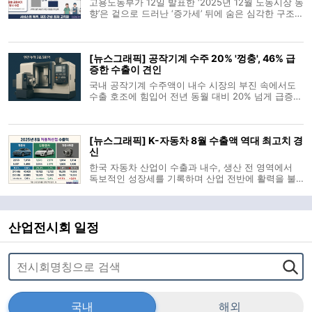
고용노동부가 12일 발표한 ‘2025년 12월 노동시장 동
향’은 겉으로 드러난 ‘증가세’ 뒤에 숨은 심각한 구조적
불균형을 보여준다. 고용보험 가입자가 완만한 증가
를 기록하고 신규 구인 수요가 34개월 만에 반등했음
에도 불구하고, 구직자들이 체감하는 고용 현장은 여
[뉴스그래픽] 공작기계 수주 20% '껑충', 46% 급
전히 ‘금융위기 수준’의 한
증한 수출이 견인
국내 공작기계 수주액이 내수 시장의 부진 속에서도
수출 호조에 힘입어 전년 동월 대비 20% 넘게 급증했
다. 8월 공작기계 수주액은 2,323억 원으로 전년 동
월 대비 20.7% 늘었다. 이는 내수 수주가 524억 원으
로 24.7% 감소한 반면, 수출 수주가 1,799억 원으로
[뉴스그래픽] K-자동차 8월 수출액 역대 최고치 경
46.4% 급증한 덕분이다. 다
신
한국 자동차 산업이 수출과 내수, 생산 전 영역에서
독보적인 성장세를 기록하며 산업 전반에 활력을 불
어넣었다. 8월 수출액은 역대 같은 기간 중 최고 기록
을 갈아치웠으며 전기차 내수 시장은 이미 지난해 연
간 성적표에 도달한 수준이다. 산업통상자원부 집계
에 따르면 8월 자동차 수출은 전년
산업전시회 일정
국내
해외