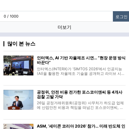
로그인
0 / 1000
더보기
많이 본 뉴스
인터엑스, AI 기반 자율제조 시연… “현장 운영 방식
바꾼다”
인터엑스(INTERX)가 ‘SIMTOS 2026’에서 인공지능
(AI)을 활용한 자율제조 기술을 공개하고 라이브 시연
에 나섰다. 회사는 공작기계 발전 단계를 수동·자동화
·정보화를 거쳐 ‘자율화 단계(4세대)’로 보고, 이를 구
현한 ‘완전 자율 머신(Fully Autonomous
공정위, 안전 비용 전가한 포스코이앤씨 등 4개사
Machine)’을 선보
검찰 고발 가닥
26일 공정거래위원회(공정위) 사무처가 하도급 업체
에 산업안전 비용과 책임을 떠넘긴 포스코이앤씨, 케
이알산업, 다산건설엔지니어링, 엔씨건설 등 4개 건
설사를 검찰에 고발하기로 가닥을 잡았다. 유성욱 공
정위 조사관리관은 브리핑을 통해 원사업자가 안전
ASM, ‘세미콘 코리아 2026’ 참가… 미래 반도체 인
비용을 전가하는 행위는 하도급 업