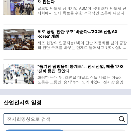
재 잡는다
글로벌 반도체 장비기업 ASM이 국내 최대 반도체 전
시회에서 인재 확보를 위한 적극적인 소통에 나선다.
ASM은 11일부터 서울 코엑스에서 열리는 ‘세미콘 코
리아 2026’에 참가해 채용 설명회와 현직 엔지니어
멘토링 등 다양한 인재 양성 프로그램을 운영한다고
AI로 공장 ‘판단 구조’ 바꾼다…‘2026 산업AX
10일 밝혔다. 부스 2층 통
Korea’ 개최
제조 현장의 인공지능(AI)이 단순 자동화를 넘어 공장
의 판단 구조를 바꾸는 단계로 들어서고 있다. 설비가
정해진 명령에 따라 움직이는 수준을 지나 생산계획
과 품질관리, 물류 운영, 설비 유지보수까지 AI가 데이
터에 근거해 판단을 돕는 흐름이 빨라지는 모습이다.
"숨겨진 땀방울이 통계로"… 전시산업, 매출 17조
이 같은 산업 현장의 변화를
'진짜 몸집' 찾았다
화려한 무대 뒤, 조명을 매달고 짐을 나르는 이들의
노동은 그동안 '숫자' 밖의 영역이었다. 전시장 운영자
와 주최자 등 일부만을 산업의 주체로 기록해온 낡은
셈법 탓이다. 한국전시산업진흥회(이하 진흥회)가 이
보이지 않던 가치를 공식 통계로 소환하며 전시산업
의 '진짜 몸집'을 드러냈
산업전시회 일정