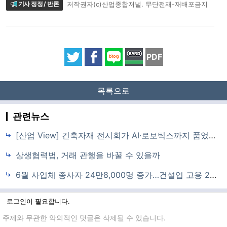
기사 정정 / 반론
저작권자(c)산업종합저널. 무단전재-재배포금지
PDF
목록으로
관련뉴스
[산업 View] 건축자재 전시회가 AI·로보틱스까지 품었다…코리아빌드위크 개막
상생협력법, 거래 관행을 바꿀 수 있을까
6월 사업체 종사자 24만8,000명 증가…건설업 고용 24개월 만에 반등
로그인이 필요합니다.
댓글입력