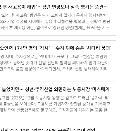
직 후 재고용이 해법”…정년 연장보다 실속 챙기는 중견기
'퇴직 후 재고용' 방안은 단지 고령자 일자리 문제의 임시처방이
조와 기업 경쟁력 사이에서 실용적 타협점을 찾으려는 전략적 판단
 종료
인력 174만 명의 '착시'... 숫자 뒤에 숨은 '사다리 붕괴'
 명 시대. 수치상으로는 역대 최대 규모다. 그러나 현장은 여전히
우성이다. 늘어난 숫자가 산업 전반의 활력을 의미하지 않기 때문이
도권으로의 쏠림 현상이 가속화되면서, 오히려 산업 생태계의 허리가
 감지되고 있
인’ 늘었지만… 청년·뿌리산업 외면하는 노동시장 ‘미스매치’
표한 ‘2025년 12월 노동시장 동향’은 겉으로 드러난 ‘증가세’ 뒤
적 불균형을 보여준다. 고용보험 가입자가 완만한 증가를 기록하고
4개월 만에 반등했음에도 불구하고, 구직자들이 체감하는 고용 현장
수준’의 한
기계 수주 20% '껑충', 46% 급증한 수출이 견인