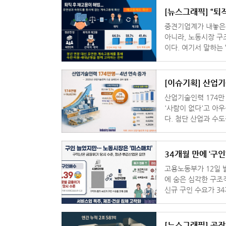
[뉴스그래픽] “퇴
업들
중견기업계가 내놓은 
아니라, 노동시장 구
이다. 여기서 말하는 ‘퇴직 후 재고용’이란, 법적으로 정해진 정년(현재는 60세)을 기준
으로 일단 근로계약을
[이슈기획] 산업기술
산업기술인력 174만
'사람이 없다'고 아
다. 첨단 산업과 수
끊어지는 '성장통'이
34개월 만에 ‘구
고용노동부가 12일 발
에 숨은 심각한 구조
신규 구인 수요가 3
은 여전히 ‘금융위기 
[뉴스그래픽] 공작