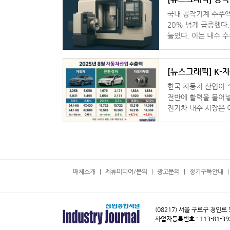
국내 공작기계 수주액
20% 넘게 급증했다.
늘었다. 이는 내수 수주
[뉴스그래픽] K-
한국 자동차 산업이 
전반에 활력을 불어넣
전기차 내수 시장은 이미 
에 따르면 8월 자동
매체소개
제휴미디어/문의
광고문의
정기구독안내
(08217) 서울 구로구 경인로
사업자등록번호 : 113-81-39