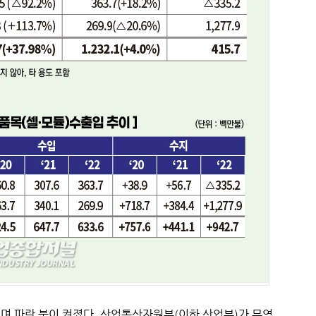
며 파란 불이 켜졌다. 산업통상자원부(이하 산업부)가 무역