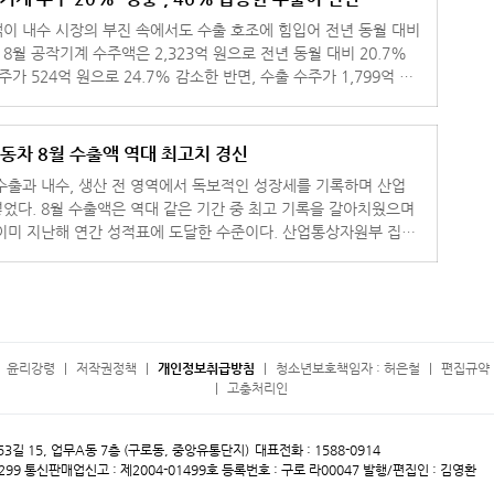
이 내수 시장의 부진 속에서도 수출 호조에 힘입어 전년 동월 대비
 8월 공작기계 수주액은 2,323억 원으로 전년 동월 대비 20.7%
가 524억 원으로 24.7% 감소한 반면, 수출 수주가 1,799억 원
으로 46.4% 급증한 덕분이다. 다
자동차 8월 수출액 역대 최고치 경신
수출과 내수, 생산 전 영역에서 독보적인 성장세를 기록하며 산업
었다. 8월 수출액은 역대 같은 기간 중 최고 기록을 갈아치웠으며
지난해 연간 성적표에 도달한 수준이다. 산업통상자원부 집계
차 수출은 전년
윤리강령
저작권정책
개인정보취급방침
청소년보호책임자 : 허은철
편집규약 
고충처리인
 53길 15, 업무A동 7층 (구로동, 중앙유통단지)
대표전화 : 1588-0914
299
통신판매업신고 : 제2004-01499호
등록번호 : 구로 라00047
발행/편집인 : 김영환