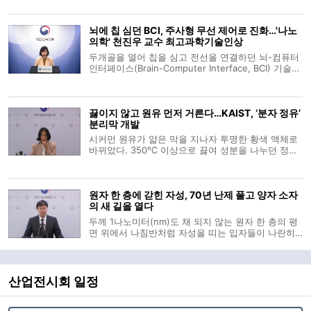
과장의 소개로 시작된 발표는 김경환 포항공대 교수
의 학술적 증명과 유선주 박사과정생의 현장 목소리
뇌에 칩 심던 BCI, 주사형 무선 제어로 진화…'나노
로 이어지며 물의 근원적 비밀을 입체
의학' 천진우 교수 최고과학기술인상
두개골을 열어 칩을 심고 전선을 연결하던 뇌-컴퓨터
인터페이스(Brain-Computer Interface, BCI) 기술이
주사 한 대와 외부 자기장을 이용한 무선 제어 방식으
로 진화하고 있다. 뇌파의 전기 신호를 읽어내는 데
머물렀던 뇌과학의 한계를 넘어, 나노 입자를 통해 특
끓이지 않고 원유 먼저 거른다…KAIST, ‘분자 정유’
정 뇌세포에 직접 명령을 내리는
분리막 개발
시커먼 원유가 얇은 막을 지나자 투명한 황색 액체로
바뀌었다. 350℃ 이상으로 끓여 성분을 나누던 정유
공정에서 가장 에너지를 많이 쓰는 단계를 줄일 수 있
다는 가능성이 국내 연구진에 의해 제시됐다. 원유 전
체를 곧바로 증류탑에 넣는 대신, 상온에서 나프타·등
원자 한 층에 갇힌 자성, 70년 난제 풀고 양자 소자
유 같은 가벼운 성분을 먼저
의 새 길을 열다
두께 1나노미터(nm)도 채 되지 않는 원자 한 층의 평
면 위에서 나침반처럼 자성을 띠는 입자들이 나란히
정렬한다. 수많은 원자가 입체적으로 쌓여야만 유지
되던 자석의 성질이 극한의 2차원 평면에서 구현되는
순간이다. 과학기술정보통신부는 20일 오전 박제근
서울대학교 물리천문학부 교수 연구
산업전시회 일정