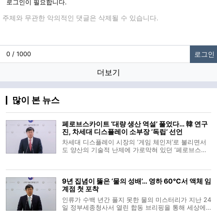
로그인이 필요합니다.
댓글입력
로그인
0 / 1000
더보기
많이 본 뉴스
페로브스카이트 ‘대량 생산 역설’ 풀었다… 韓 연구
진, 차세대 디스플레이 소부장 ‘독립’ 선언
차세대 디스플레이 시장의 ‘게임 체인저’로 불리면서
도 양산의 기술적 난제에 가로막혀 있던 ‘페로브스카
이트(Perovskite)’가 상용화의 임계점을 넘었다. 국내
연구진이 기존 고온 공정의 통념을 깬 ‘극저온 합성
법’을 통해 품질 저하 없는 대량 생산 길을 열었기 때
9년 집념이 뚫은 ‘물의 성배’… 영하 60℃서 액체 임
문이다. 이는 단순한 기
계점 첫 포착
인류가 수백 년간 풀지 못한 물의 미스터리가 지난 24
일 정부세종청사서 열린 합동 브리핑을 통해 세상에
공개됐다. 조종영 과학기술정보통신부 기초연구진흥