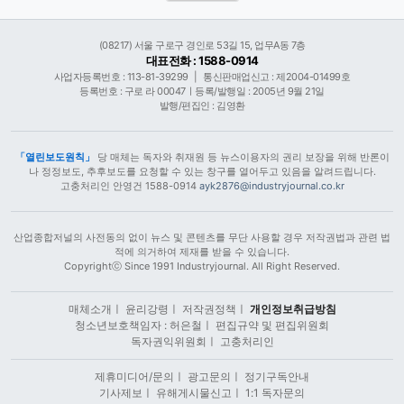
(08217) 서울 구로구 경인로 53길 15, 업무A동 7층
대표전화 : 1588-0914
사업자등록번호 : 113-81-39299
|
통신판매업신고 : 제2004-01499호
등록번호 : 구로 라 00047ㅣ등록/발행일 : 2005년 9월 21일
발행/편집인 : 김영환
「열린보도원칙」
당 매체는 독자와 취재원 등 뉴스이용자의 권리 보장을 위해 반론이
나 정정보도, 추후보도를 요청할 수 있는 창구를 열어두고 있음을 알려드립니다.
고충처리인 안영건 1588-0914
ayk2876@industryjournal.co.kr
산업종합저널의 사전동의 없이 뉴스 및 콘텐츠를 무단 사용할 경우 저작권법과 관련 법
적에 의거하여 제재를 받을 수 있습니다.
Copyrightⓒ Since 1991 Industryjournal. All Right Reserved.
매체소개
ㅣ
윤리강령
ㅣ
저작권정책
ㅣ
개인정보취급방침
청소년보호책임자 : 허은철
ㅣ
편집규약 및 편집위원회
독자권익위원회
ㅣ
고충처리인
제휴미디어/문의
ㅣ
광고문의
ㅣ
정기구독안내
기사제보
ㅣ
유해게시물신고
ㅣ
1:1 독자문의