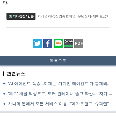
다.
기사 정정 / 반론
저작권자(c)산업종합저널. 무단전재-재배포금지
PDF
목록으로
관련뉴스
“AI 에이전트 폭증…이제는 ‘가디언 에이전트’가 통제해야 할 시점”
‘데로’ 채굴 악성코드, 도커 컨테이너 뚫고 확산… “자가 복제형 위협 주의”
하나의 앱에서 모든 서비스 이용...“메가트랜드, 슈퍼앱”