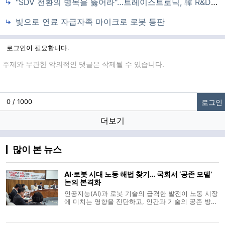
"SDV 전환의 병목을 뚫어라"…트레이스트로닉, 韓 R&D 심장부서 영토 확장
빛으로 연료 자급자족 마이크로 로봇 등판
로그인이 필요합니다.
댓글입력
로그인
0 / 1000
더보기
많이 본 뉴스
AI·로봇 시대 노동 해법 찾기… 국회서 ‘공존 모델’
논의 본격화
인공지능(AI)과 로봇 기술의 급격한 발전이 노동 시장
에 미치는 영향을 진단하고, 인간과 기술의 공존 방안
을 모색하는 공론의 장이 국회에서 열렸다. 국회의원
연구단체 인구와기후그리고내일 대표의원 나경원 국