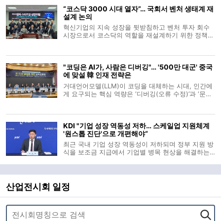
민의힘 의원과 김형동·김소희 국민의힘 의원, 국민의
“코스닥 3000 시대 열자”… 국회서 벤처 생태계 재
힘 정책위원회는 25일 국회에서
설계 논의
혁신기업의 지속 성장을 뒷받침하고 벤처 투자 회수
시장으로서 코스닥의 역할을 재설계하기 위한 정책적
논의가 이뤄졌다. 21일 국회의원회관에서는 더불어민
주당 민병덕 의원실이 주최하고 벤처기업협회와 코리
아스타트업포럼이 주관하는 ‘제3회 벤처스타트업 성
"코딩은 AI가, 사람은 디버깅"… '500만 대군' 중국
장포럼’이 진행됐다. 이날 발제
에 맞설 韓 인재 전략은
거대언어모델(LLM)이 코딩을 대체하는 시대, 인간에
게 요구되는 핵심 역량은 ‘디버깅(오류 수정)’과 ‘문제
해결’로 이동했다. 기술 패러다임이 뒤집힌 상황에서
한국 인공지능(AI) 인재 양성 체계가 근본적인 한계에
직면했다는 진단이 나왔다. 국회미래연구원과 국가인
KDI "기업 성장 역동성 저하… 스케일업 지원체계
공지능전략위원회, 한국공학한림원
'원스톱 진단'으로 개편해야“
최근 국내 기업 성장 역동성이 저하되며 정부 지원 방
식을 보조금 지급에서 기업별 병목 현상을 해결하는
원스톱 진단 및 맞춤형 연계 체계로 개편해야 한다는
제언이 나왔다. KDI(한국개발연구원) 김민호 선임연
구위원은 24일 ‘기업의 성공적 스케일업을 위한 정책
지원체계 재구축 방안’ 보고서
산업전시회 일정