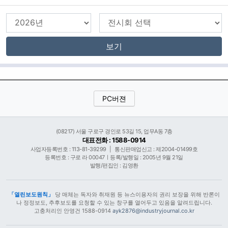
보기
PC버젼
(08217) 서울 구로구 경인로 53길 15, 업무A동 7층
대표전화 : 1588-0914
사업자등록번호 : 113-81-39299
|
통신판매업신고 : 제2004-01499호
등록번호 : 구로 라 00047ㅣ등록/발행일 : 2005년 9월 21일
발행/편집인 : 김영환
「열린보도원칙」
당 매체는 독자와 취재원 등 뉴스이용자의 권리 보장을 위해 반론이
나 정정보도, 추후보도를 요청할 수 있는 창구를 열어두고 있음을 알려드립니다.
고충처리인 안영건 1588-0914
ayk2876@industryjournal.co.kr