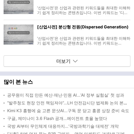
'산업사전'은 산업과 관련된 키워드들을 최대한 이해하
기 쉽게 정리하는 콘텐츠입니다. 이번 키워드는 '디커
플링(Decoupling, 탈동조화)' 입니다. * 누르지 않아
도 자동으로 넘어갑니다~!
[산업사전] 분산형 전원(Dispersed Generation)
'산업사전'은 산업과 관련된 키워드들을 최대한 이해하
기 쉽게 정리하는 콘텐츠입니다. 이번 키워드는
'BIM(Building Information Modeling)' 입니다. * 누
르지 않아도 자동으로 넘어갑니다~!
더보기
많이 본 뉴스
공무원이 직접 만든 예산·재난·민원 AI…‘AI 정부 실험실’ 첫 성과
“발주청도 현장 안전 책임져야”…LH 안전감시단 법제화 논의 본격화
Kimi K3 흥행에 숨 고른 문샷AI…구독 문 닫고 홍콩 상장 준비 속도
구글, 제미나이 3.6 Flash 공개…에이전트 효율 높였다
국방 AI부터 무인체계 대응까지…‘국방과학기술 대제전’ 개막
[기획] AI에 먼저 묻는 B2B 구매자… 영업·마케팅도 ‘카탈로그’에서 ‘AEO’로