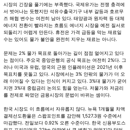
시장의 긴장을 풀기에는 부족했다. 국제유가는 전쟁 충격에
서 벗어나는 듯했지만 석유수출국기구 내부 갈등과 호르무
즈 해협 변수는 여전히 남아 있다. 태양광과 원자력 등 대체
에너지 전환이 빨라지는 흐름도 에너지 시장을 예전 질서로
되돌리기 어렵게 만든다. 휴전은 가격 급등을 막는 재료일
수는 있어도 물가 불안을 완전히 지우는 재료는 아니다.
문제는 2% 물가 목표로 돌아가는 길이 점점 멀어지고 있다
는 점이다. 주요국 중앙은행의 공식 목표는 여전히 2%다. 그
러나 미국과 유럽, 영국의 근원 인플레이션은 2021년 이후
목표치를 웃돌고 있다. 시장에서는 3% 안팎의 물가가 더 오
래 이어질 수 있다는 인식이 커지고 있다. 3%대 물가가 굳어
지면 3%대 중립금리 논의도 힘을 얻는다. 저물가와 저금리
를 전제로 짜였던 금융시장의 문법이 바뀌는 셈이다.
한국 시장도 이 흐름에서 자유롭지 않다. 뉴욕 1개월물 차액
결제선도환율은 스왑포인트를 감안해 1,527.3원 수준에서
마감했다. 전일보다 0.92% 오른 수준이다. 한국 신용부도스
와프 프리미엄은 22bp 안팎에서 큰 변화가 없었지만 달러