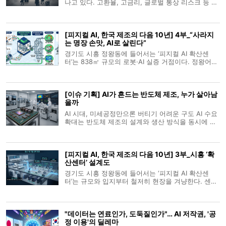
나고 있다. 고환율, 고금리, 글로벌 통상 리스크 등 대
외 불확실성이 지속되는 가운데, 기업들은 ‘확장’보다
는 ‘유지’, ‘보수’보다는 ‘선택적 전진’을 택했다. 그러나
모든 기업이 움츠러든 것은 아니다. 산업별·기업규모
[피지컬 AI, 한국 제조의 다음 10년] 4부_“사라지
별로 온도차가
는 명장 손맛, AI로 살린다”
경기도 시흥 정왕동에 들어서는 ‘피지컬 AI 확산센
터’는 838㎡ 규모의 로봇·AI 실증 거점이다. 정왕어울
림센터 5층 경기시흥 AI 혁신센터 내에 조성되며, 반
월·시화 국가산단과 시흥스마트허브를 배후로 제조·
물류 기업의 공정 데이터를 수집하고 로봇·AI를 실제
[이슈 기획] AI가 흔드는 반도체 제조, 누가 살아남
산업 현장과 유사한 조건에서 시험
을까
AI 시대, 미세공정만으론 버티기 어려운 구도 AI 수요
확대는 반도체 제조의 설계와 생산 방식을 동시에 바
꾸고 있다. 2010년대 후반까지만 해도 전공정과 후공
정이 비교적 분리된 분업 구조를 유지했지만, 이제는
칩 성능을 끌어올리기 위해 공정 전 단계가 긴밀하게
[피지컬 AI, 한국 제조의 다음 10년] 3부_시흥 ‘확
연결되는 방향으로 이동하고
산센터’ 설계도
경기도 시흥 정왕동에 들어서는 ‘피지컬 AI 확산센
터’는 규모와 입지부터 철저히 현장을 겨냥한다. 센터
는 정왕어울림센터 5층 경기시흥 AI 혁신센터 내 전용
면적 838㎡ 규모로 조성되며 로봇과 AI를 실제 공정
과 유사한 조건서 시험하는 실증 공간으로 운영된다.
"데이터는 연료인가, 도둑질인가"… AI 저작권, '공
1월 말부터 한 달간 진행된 입
정 이용'의 딜레마