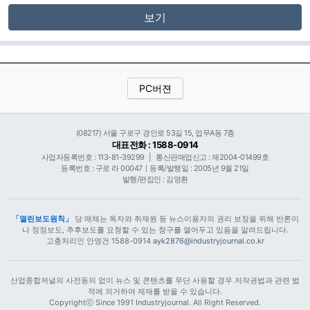
보기
PC버젼
(08217) 서울 구로구 경인로 53길 15, 업무A동 7층
대표전화 : 1588-0914
사업자등록번호 : 113-81-39299
|
통신판매업신고 : 제2004-01499호
등록번호 : 구로 라 00047ㅣ등록/발행일 : 2005년 9월 21일
발행/편집인 : 김영환
「열린보도원칙」
당 매체는 독자와 취재원 등 뉴스이용자의 권리 보장을 위해 반론이
나 정정보도, 추후보도를 요청할 수 있는 창구를 열어두고 있음을 알려드립니다.
고충처리인 안영건 1588-0914
ayk2876@industryjournal.co.kr
산업종합저널의 사전동의 없이 뉴스 및 콘텐츠를 무단 사용할 경우 저작권법과 관련 법
적에 의거하여 제재를 받을 수 있습니다.
Copyrightⓒ Since 1991 Industryjournal. All Right Reserved.