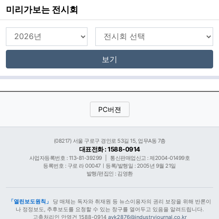
미리가보는 전시회
보기
PC버젼
(08217) 서울 구로구 경인로 53길 15, 업무A동 7층
대표전화 : 1588-0914
사업자등록번호 : 113-81-39299
|
통신판매업신고 : 제2004-01499호
등록번호 : 구로 라 00047ㅣ등록/발행일 : 2005년 9월 21일
발행/편집인 : 김영환
「열린보도원칙」
당 매체는 독자와 취재원 등 뉴스이용자의 권리 보장을 위해 반론이
나 정정보도, 추후보도를 요청할 수 있는 창구를 열어두고 있음을 알려드립니다.
고충처리인 안영건 1588-0914
ayk2876@industryjournal.co.kr