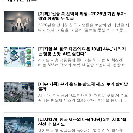
[기획] ‘신중 속 선택적 확장’…2026년 기업 투자·
경영 전략의 두 얼굴
2026년을 맞이한 한국 기업들은 여전히 긴 터널을 지
나고 있다. 고환율, 고금리, 글로벌 통상 리스크 등 대
외 불확실성이 지속되는 가운데, 기업들은 ‘확장’보다
는 ‘유지’, ‘보수’보다는 ‘선택적 전진’을 택했다. 그러나
모든 기업이 움츠러든 것은 아니다. 산업별·기업규모
[피지컬 AI, 한국 제조의 다음 10년] 4부_“사라지
별로 온도차가
는 명장 손맛, AI로 살린다”
경기도 시흥 정왕동에 들어서는 ‘피지컬 AI 확산센
터’는 838㎡ 규모의 로봇·AI 실증 거점이다. 정왕어울
림센터 5층 경기시흥 AI 혁신센터 내에 조성되며, 반
월·시화 국가산단과 시흥스마트허브를 배후로 제조·
물류 기업의 공정 데이터를 수집하고 로봇·AI를 실제
[이슈 기획] AI가 흔드는 반도체 제조, 누가 살아남
산업 현장과 유사한 조건에서 시험
을까
AI 시대, 미세공정만으론 버티기 어려운 구도 AI 수요
확대는 반도체 제조의 설계와 생산 방식을 동시에 바
꾸고 있다. 2010년대 후반까지만 해도 전공정과 후공
정이 비교적 분리된 분업 구조를 유지했지만, 이제는
칩 성능을 끌어올리기 위해 공정 전 단계가 긴밀하게
[피지컬 AI, 한국 제조의 다음 10년] 3부_시흥 ‘확
연결되는 방향으로 이동하고
산센터’ 설계도
경기도 시흥 정왕동에 들어서는 ‘피지컬 AI 확산센