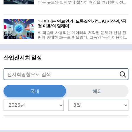
터’는 규모와 입지부터 철저히 현장을 겨냥한다. 센터
는 정왕어울림센터 5층 경기시흥 AI 혁신센터 내 전용
면적 838㎡ 규모로 조성되며 로봇과 AI를 실제 공정
과 유사한 조건서 시험하는 실증 공간으로 운영된다.
"데이터는 연료인가, 도둑질인가"… AI 저작권, '공
1월 말부터 한 달간 진행된 입
정 이용'의 딜레마
AI 학습에 사용되는 데이터의 저작권 문제가 산업 전
반의 중대한 화두로 떠올랐다. 그동안 ‘공정 이용’이라
는 이름 아래 포장되어온 관행이 기술의 확산 속에서
더 이상 용인되지 않으리라는 사실은 AI 기업들과 콘
텐츠 제작자 양측 모두에게 시급한 판단을 요구한다.
특히 한국은 주요국과 달
산업전시회 일정
국내
해외